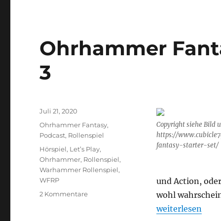
Ohrhammer Fanta
3
Veröffentlicht
Juli 21, 2020
am
Kategorien
Copyright siehe Bild 
Ohrhammer Fantasy
,
https://www.cubicl
Podcast
,
Rollenspiel
fantasy-starter-set/
Schlagwörter
Hörspiel
,
Let’s Play
,
Ohrhammer
,
Rollenspiel
,
Warhammer Rollenspiel
,
WFRP
und Action, oder
zu
2 Kommentare
wohl wahrschein
Ohrhammer
„Ohrhammer Fan
weiterlesen
Fantasy