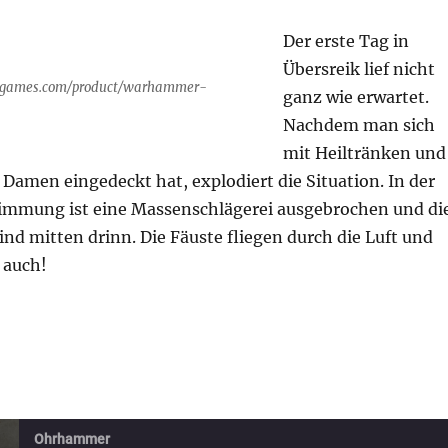
Der erste Tag in
Übersreik lief nicht
e7games.com/product/warhammer-
ganz wie erwartet.
Nachdem man sich
mit Heiltränken und
e Damen eingedeckt hat, explodiert die Situation. In der
immung ist eine Massenschlägerei ausgebrochen und di
nd mitten drinn. Die Fäuste fliegen durch die Luft und
 auch!
tasy „Übersreik“ Folge 2“
Ohrhammer