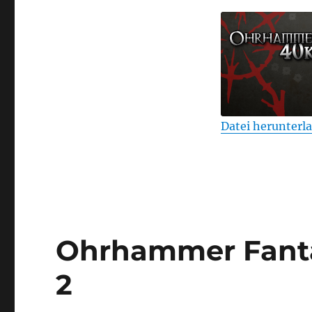
„Übersreik“
Folge
3
Datei herunterl
TEILEN
RSS FEED
LINK
EMBED
Ohrhammer Fanta
2