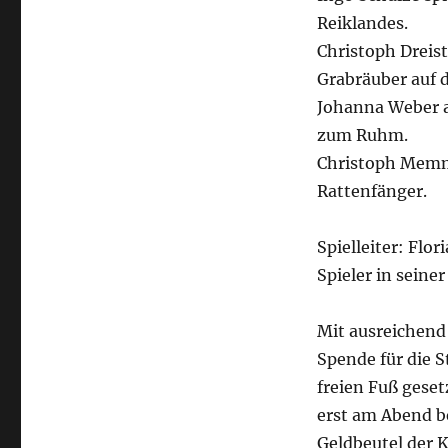
Reiklandes.
Christoph Dreis
Grabräuber auf d
Johanna Weber a
zum Ruhm.
Christoph Memme
Rattenfänger.
Spielleiter: Flo
Spieler in seine
Mit ausreichend
Spende für die 
freien Fuß gese
erst am Abend b
Geldbeutel der 