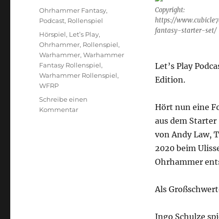
am
Kategorien
Copyright:
Ohrhammer Fantasy
,
https://www.cubicl
Podcast
,
Rollenspiel
fantasy-starter-set/
Schlagwörter
Hörspiel
,
Let’s Play
,
Ohrhammer
,
Rollenspiel
,
Warhammer
,
Warhammer
Fantasy Rollenspiel
,
Let’s Play Podca
Warhammer Rollenspiel
,
Edition.
WFRP
Schreibe einen
Hört nun eine F
zu
Kommentar
Ohrhammer
aus dem Starter 
Fantasy
von Andy Law, T
„Übersreik“
2020 beim Ulisse
Folge
1
Ohrhammer ents
Als Großschwerte
Ingo Schulze sp