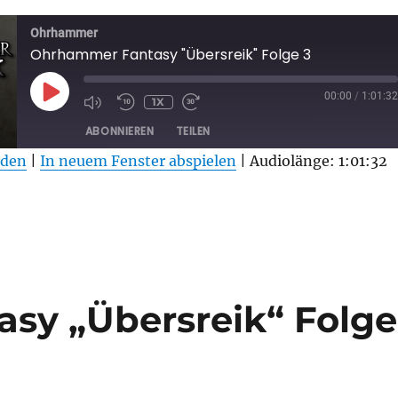
Ohrhammer
Ohrhammer Fantasy "Übersreik" Folge 3
PLAY
00:00
/
1:01:32
1X
EPISODE
ABONNIEREN
TEILEN
aden
|
In neuem Fenster abspielen
|
Audiolänge: 1:01:32
sy „Übersreik“ Folge