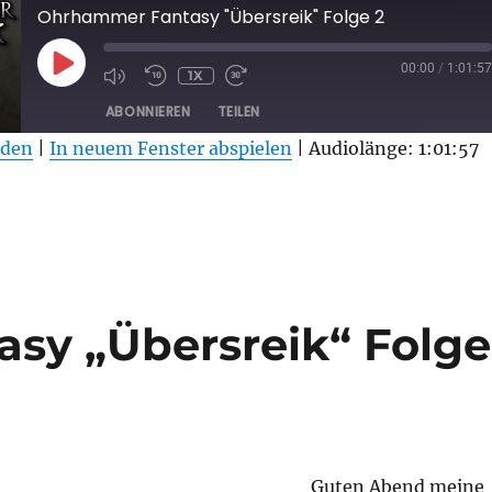
Ohrhammer Fantasy "Übersreik" Folge 2
PLAY
00:00
/
1:01:57
1X
EPISODE
ABONNIEREN
TEILEN
aden
|
In neuem Fenster abspielen
|
Audiolänge: 1:01:57
sy „Übersreik“ Folge
Guten Abend meine