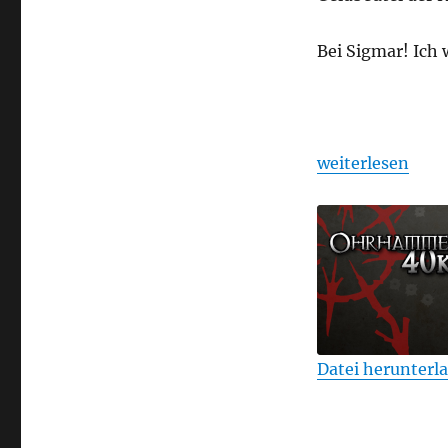
Bei Sigmar! Ich
„Ohrhammer Fan
weiterlesen
Datei herunterl
TEILEN
RSS FEED
LINK