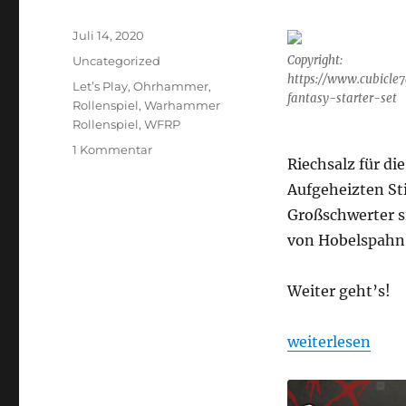
Veröffentlicht
Juli 14, 2020
am
Kategorien
Copyright:
Uncategorized
https://www.cubicl
Schlagwörter
Let’s Play
,
Ohrhammer
,
fantasy-starter-set
Rollenspiel
,
Warhammer
Rollenspiel
,
WFRP
zu
1 Kommentar
Riechsalz für di
Ohrhammer
Fantasy
Aufgeheizten St
„Übersreik“
Großschwerter si
Folge
von Hobelspahn
2
Weiter geht’s!
„Ohrhammer Fan
weiterlesen