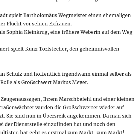
tadt spielt Bartholomäus Wegmeister einen ehemaligen
er Flucht vor seinen Exfrauen.
ls Sophia Kleinkrug, eine frühere Weberin auf dem Weg
rt spielt Kunz Torfstecher, den geheimnisvollen
rian Schulz und hoffentlich irgendwann einmal selber als
r Rolle als Großschwert Markus Meyer.
 Zeugenaussagen, Ihrem Marschbefehl und einer kleine
Straßenwächter wurden die Großschwerter wieder auf
tzt. Sie sind nun in Übersreik angekommen. Da man sich
ei der Dienststelle einzufinden hat und noch den
Kultisten hat geht es erstmal zum Markt, zum Markt!