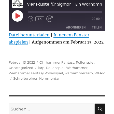
Vier Fäuste für S
PLAY
1X
00:00
/
EPISODE
ABONNIEREN
TEILEN
Datei herunterladen
|
In neuem Fenster
abspielen
TEILEN
|
Aufgenommen am Februar 13, 2022
RSS FEED
LINK
Veröffentlicht
Kategorien
EMBED
Februar 13, 2022
Ohrhammer Fantasy
,
Rollenspiel
,
am
Schlagwörter
Uncategorized
larp
,
Rollenspiel
,
Warhammer
,
Warhammer Fantasy Rollenspiel
,
warhammer larp
,
WFRP
zu
Schreibe einen Kommentar
Vier
Fäuste
für
Sigmar
–
SU
Suchen
Ein