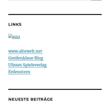
nach:
Warhammer
Larp
Podcast
–
Folge
LINKS
0
www.altewelt.net
Greifenklaue Blog
Ulisses Spieleverlag
Erdenstern
NEUESTE BEITRÄGE