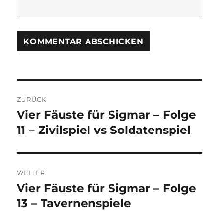
Beitragsnavigation
ZURÜCK
Vier Fäuste für Sigmar – Folge
Vorheriger
Beitrag:
11 – Zivilspiel vs Soldatenspiel
WEITER
Vier Fäuste für Sigmar – Folge
Nächster
Beitrag:
13 – Tavernenspiele