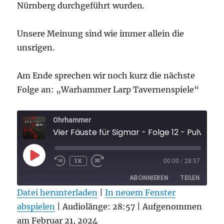
Nürnberg durchgeführt wurden.
Unsere Meinung sind wie immer allein die
unsrigen.
Am Ende sprechen wir noch kurz die nächste
Folge an: „Warhammer Larp Tavernenspiele“
Ohrhammer
Vier Fäuste für Sigmar - Folge 12 - Pulvermühle Nachgetr
PLAY
1X
00:00
/
28:57
EPISODE
ABONNIEREN
TEILEN
Datei herunterladen
|
In neuem Fenster
abspielen
TEILEN
|
Audiolänge: 28:57
|
Aufgenommen
RSS FEED
am Februar 21, 2024