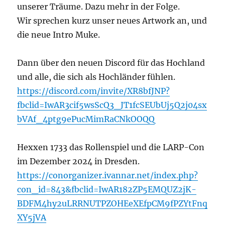
unserer Träume. Dazu mehr in der Folge.
Wir sprechen kurz unser neues Artwork an, und
die neue Intro Muke.
Dann über den neuen Discord für das Hochland
und alle, die sich als Hochländer fühlen.
https://discord.com/invite/XR8bfJNP?
fbclid=IwAR3cif5wsScQ3_JT1fcSEUbUj5Q2j04sx
bVAf_4ptg9ePucMimRaCNkOOQQ
Hexxen 1733 das Rollenspiel und die LARP-Con
im Dezember 2024 in Dresden.
https://conorganizer.ivannar.net/index.php?
con_id=843&fbclid=IwAR182ZP5EMQUZ2jK-
BDFM4hy2uLRRNUTPZOHEeXEfpCM9fPZYtFnq
XY5jVA