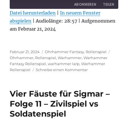
ABONNIEREN
TEILEN
Datei herunterladen
|
In neuem Fenster
abspielen
TEILEN
|
Audiolänge: 28:57
|
Aufgenommen
RSS FEED
am Februar 21, 2024
LINK
EMBED
Veröffentlicht
Kategorien
Schlagw
Februar 21, 2024
Ohrhammer Fantasy
,
Rollenspiel
am
Ohrhammer
,
Rollenspiel
,
Warhammer
,
Warhammer
Fantasy Rollenspiel
,
warhammer larp
,
Warhammer
zu
Rollenspiel
Schreibe einen Kommentar
Vier
Fäuste
für
Vier Fäuste für Sigmar –
Sigmar
–
Folge 11 – Zivilspiel vs
Folge
Soldatenspiel
12
–
Pulvermühle