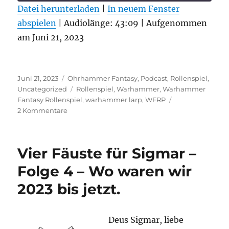
Datei herunterladen
|
In neuem Fenster
abspielen
TEILEN
|
Audiolänge: 43:09
|
Aufgenommen
RSS FEED
am Juni 21, 2023
LINK
EMBED
Veröffentlicht
Kategorien
Juni 21, 2023
Ohrhammer Fantasy
,
Podcast
,
Rollenspiel
,
am
Schlagwörter
Uncategorized
Rollenspiel
,
Warhammer
,
Warhammer
Fantasy Rollenspiel
,
warhammer larp
,
WFRP
zu
2 Kommentare
Vier
Fäuste
für
Vier Fäuste für Sigmar –
Sigmar
–
Folge 4 – Wo waren wir
Folge
2023 bis jetzt.
5
–
Nachgetreten
–
Deus Sigmar, liebe
Blutgetränkte