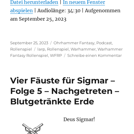
Datei herunterladen
|
In neuem Fenster
abspielen
TEILEN
|
Audiolänge: 34:30
|
Aufgenommen
RSS FEED
am September 25, 2023
LINK
EMBED
Veröffentlicht
Kategorien
September 25, 2023
Ohrhammer Fantasy
,
Podcast
,
am
Schlagwörter
Rollenspiel
larp
,
Rollenspiel
,
Warhammer
,
Warhammer
zu
Fantasy Rollenspiel
,
WFRP
Schreibe einen Kommentar
Vier
Fäust
für
Vier Fäuste für Sigmar –
Sigma
–
Folge 5 – Nachgetreten –
Folge
Blutgetränkte Erde
6
–
Nachg
–
Deus Sigmar!
Epic
Empir