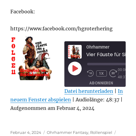
Facebook:
https://www.facebook.com/hgroterhering
Ohrhammer
PLAY
00:00
1X
/
EPISODE
48:37
ABONNIEREN
TEILEN
Datei herunterladen
|
In
neuem Fenster abspielen
TEILEN
|
Audiolänge: 48:37
|
RSS FEED
Aufgenommen am Februar 4, 2024
LINK
EMBED
Veröffentlicht
Kategorien
Schlagwö
Februar 4, 2024
Ohrhammer Fantasy
,
Rollenspiel