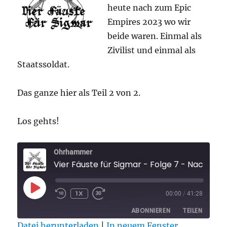
heute nach zum Epic
Empires 2023 wo wir
beide waren. Einmal als
Zivilist und einmal als
Staatssoldat.
Das ganze hier als Teil 2 von 2.
Los gehts!
Ohrhammer
Vier Fäuste für Sigm
PLAY
1X
00:00
/
41:28
EPISODE
ABONNIEREN
TEILEN
Datei herunterladen
|
In neuem Fenster