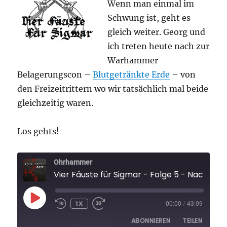
Wenn man einmal im
2023
1/2
Schwung ist, geht es
gleich weiter. Georg und
ich treten heute nach zur
Warhammer
Belagerungscon –
Blutgetränkte Erde
– von
den Freizeitrittern wo wir tatsächlich mal beide
gleichzeitig waren.
Los gehts!
Ohrhammer
Vier Fäuste für Sig
PLAY
1X
00:00
/
43:09
EPISODE
ABONNIEREN
TEILEN