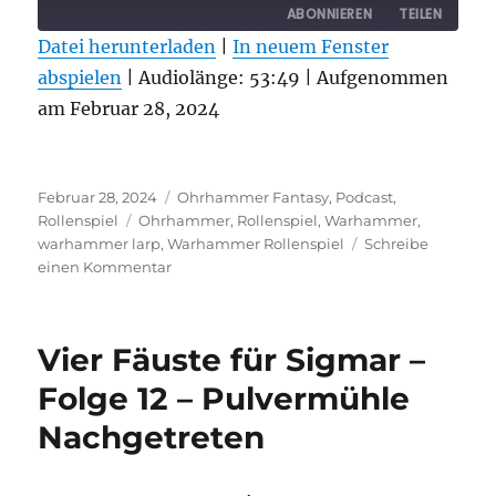
ABONNIEREN
TEILEN
Datei herunterladen
|
In neuem Fenster
abspielen
TEILEN
|
Audiolänge: 53:49
|
Aufgenommen
RSS FEED
am Februar 28, 2024
LINK
EMBED
Veröffentlicht
Kategorien
Februar 28, 2024
Ohrhammer Fantasy
,
Podcast
,
am
Schlagwörter
Rollenspiel
Ohrhammer
,
Rollenspiel
,
Warhammer
,
warhammer larp
,
Warhammer Rollenspiel
Schreibe
zu
einen Kommentar
Vier
Fäuste
für
Vier Fäuste für Sigmar –
Sigmar
–
Folge 12 – Pulvermühle
Folge
Nachgetreten
13
–
Tavernenspiele