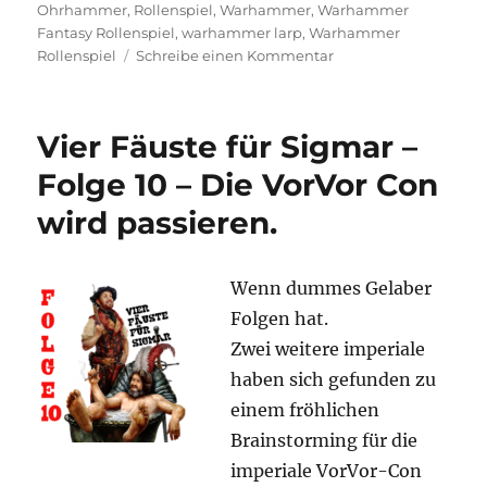
am
Ohrhammer
,
Rollenspiel
,
Warhammer
,
Warhammer
Fantasy Rollenspiel
,
warhammer larp
,
Warhammer
zu
Rollenspiel
Schreibe einen Kommentar
Vier
Fäuste
für
Vier Fäuste für Sigmar –
Sigmar
–
Folge 10 – Die VorVor Con
Folge
wird passieren.
11
–
Zivilspiel
vs
Wenn dummes Gelaber
Soldatenspiel
Folgen hat.
Zwei weitere imperiale
haben sich gefunden zu
einem fröhlichen
Brainstorming für die
imperiale VorVor-Con