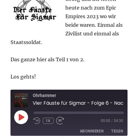
2/2
heute nach zum Epic
Empires 2023 wo wir
beide waren. Einmal als
Zivilist und einmal als
Staatssoldat.
Das ganze hier als Teil 1 von 2.
Los gehts!
Ohrhammer
Vier Fäuste für Sigm
PLAY
1X
00:00
/
34:30
EPISODE
ABONNIEREN
TEILEN