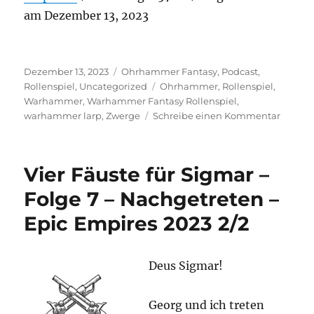
RSS FEED
am Dezember 13, 2023
LINK
EMBED
Veröffentlicht
Kategorien
Dezember 13, 2023
Ohrhammer Fantasy
,
Podcast
,
am
Schlagwörter
Rollenspiel
,
Uncategorized
Ohrhammer
,
Rollenspiel
,
Warhammer
,
Warhammer Fantasy Rollenspiel
,
zu
warhammer larp
,
Zwerge
Schreibe einen Kommentar
Vier
Fäuste
für
Vier Fäuste für Sigmar –
Sigmar
–
Folge 7 – Nachgetreten –
Folge
Epic Empires 2023 2/2
8
–
Cons
2024
Deus Sigmar!
Georg und ich treten