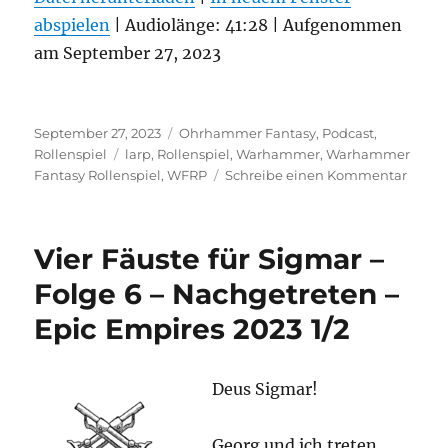
abspielen
TEILEN
|
Audiolänge: 41:28
|
Aufgenommen
RSS FEED
am September 27, 2023
LINK
EMBED
Veröffentlicht
Kategorien
September 27, 2023
Ohrhammer Fantasy
,
Podcast
,
am
Schlagwörter
Rollenspiel
larp
,
Rollenspiel
,
Warhammer
,
Warhammer
zu
Fantasy Rollenspiel
,
WFRP
Schreibe einen Kommentar
Vier
Fäust
für
Vier Fäuste für Sigmar –
Sigma
–
Folge 6 – Nachgetreten –
Folge
Epic Empires 2023 1/2
7
–
Nachg
–
Deus Sigmar!
Epic
Empir
Georg und ich treten
2023