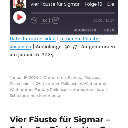
Vier Fäuste für Sigmar - Folge 10
PLAY
1X
00:00
/
30:57
EPISODE
ABONNIEREN
TEILEN
Datei herunterladen
|
In neuem Fenster
abspielen
TEILEN
|
Audiolänge: 30:57
|
Aufgenommen
RSS FEED
am Januar 16, 2024
LINK
EMBED
Veröffentlicht
Kategorien
Januar 16, 2024
Ohrhammer Fantasy
,
Podcast
,
am
Schlagwörter
Rollenspiel
Ohrhammer
,
Rollenspiel
,
Warhammer
,
Warhammer Fantasy Rollenspiel
,
warhammer larp
zu
Schreibe einen Kommentar
Vier
Fäuste
für
Vier Fäuste für Sigmar –
Sigmar
–