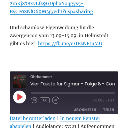
2mKjZ78xvLfz9GDphxYoqgys5-
RyCP0ZNlO69M3g/edit?usp=sharing
Und schamlose Eigenwerbung für die
Zwergencon vom 13.09-15.09. in Helmstedt
gibt es hier:
https://fb.me/e/1FzNFtuMU
Ohrhammer
Vier Fäuste für Sigmar - Folge 8 - Cons 202
PLAY
1X
00:00
/
57:21
EPISODE
ABONNIEREN
TEILEN
Datei herunterladen
|
In neuem Fenster
abspielen
TEILEN
|
Audiolänge: 57:21
|
Aufgenommen