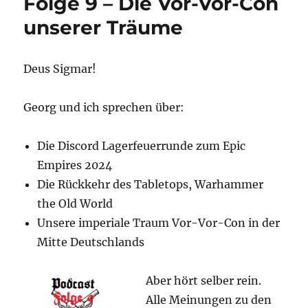
Folge 9 – Die Vor-Vor-Con
Folge
unserer Träume
10
–
Die
VorVor
Deus Sigmar!
Con
wird
Georg und ich sprechen über:
passieren.
Die Discord Lagerfeuerrunde zum Epic
Empires 2024
Die Rückkehr des Tabletops, Warhammer
the Old World
Unsere imperiale Traum Vor-Vor-Con in der
Mitte Deutschlands
Aber hört selber rein.
Alle Meinungen zu den