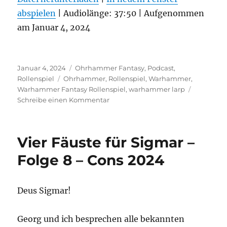
abspielen
TEILEN
|
Audiolänge: 37:50
|
Aufgenommen
RSS FEED
am Januar 4, 2024
LINK
EMBED
Veröffentlicht
Kategorien
Januar 4, 2024
Ohrhammer Fantasy
,
Podcast
,
am
Schlagwörter
Rollenspiel
Ohrhammer
,
Rollenspiel
,
Warhammer
,
Warhammer Fantasy Rollenspiel
,
warhammer larp
zu
Schreibe einen Kommentar
Vier
Fäuste
für
Vier Fäuste für Sigmar –
Sigmar
–
Folge 8 – Cons 2024
Folge
9
–
Deus Sigmar!
Die
Vor-
Vor-
Georg und ich besprechen alle bekannten