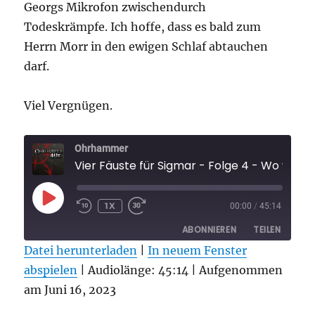
Georgs Mikrofon zwischendurch
Todeskrämpfe. Ich hoffe, dass es bald zum
Herrn Morr in den ewigen Schlaf abtauchen
darf.
Viel Vergnügen.
Ohrhammer
Vier Fäuste für Sigmar - Folge 4 - Wo waren w
PLAY
1X
00:00
/
45:14
EPISODE
ABONNIEREN
TEILEN
Datei herunterladen
|
In neuem Fenster
abspielen
TEILEN
|
Audiolänge: 45:14
|
Aufgenommen
RSS FEED
am Juni 16, 2023
LINK