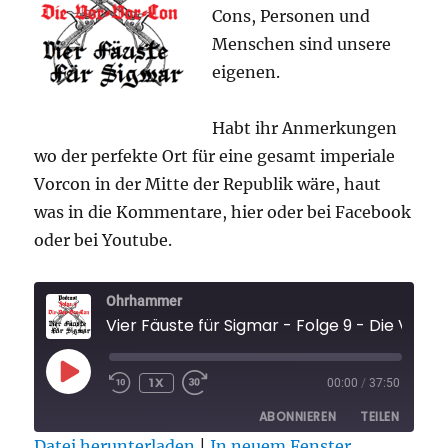
Cons, Personen und
Menschen sind unsere
eigenen.
Habt ihr Anmerkungen
wo der perfekte Ort für eine gesamt imperiale
Vorcon in der Mitte der Republik wäre, haut
was in die Kommentare, hier oder bei Facebook
oder bei Youtube.
Ohrhammer
Vier Fäuste für Sigmar - Folge 9 - Die Vor-Vor-Con unserer Träume
PLAY
1X
00:00
/
37:50
EPISODE
ABONNIEREN
TEILEN
Datei herunterladen
|
In neuem Fenster