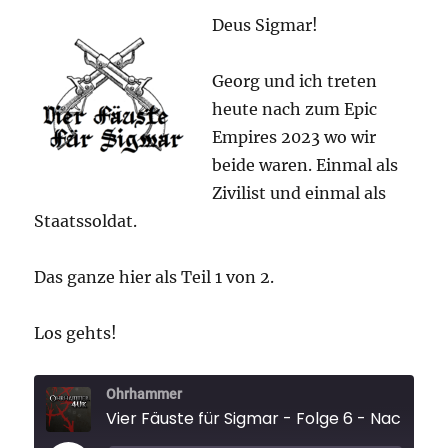
–
Deus Sigmar!
Epic
Empir
Georg und ich treten
2023
2/2
heute nach zum Epic
Empires 2023 wo wir
beide waren. Einmal als
Zivilist und einmal als
Staatssoldat.
Das ganze hier als Teil 1 von 2.
Los gehts!
Ohrhammer
Vier Fäuste für Sigm