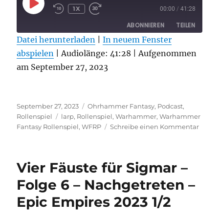
PLAY
1X
00:00
/
41:28
EPISODE
ABONNIEREN
TEILEN
Datei herunterladen
|
In neuem Fenster
abspielen
TEILEN
|
Audiolänge: 41:28
|
Aufgenommen
RSS FEED
am September 27, 2023
LINK
EMBED
Veröffentlicht
Kategorien
September 27, 2023
Ohrhammer Fantasy
,
Podcast
,
am
Schlagwörter
Rollenspiel
larp
,
Rollenspiel
,
Warhammer
,
Warhammer
zu
Fantasy Rollenspiel
,
WFRP
Schreibe einen Kommentar
Vier
Fäust
für
Vier Fäuste für Sigmar –
Sigma
–
Folge 6 – Nachgetreten –
Folge
Epic Empires 2023 1/2
7
–
Nachg