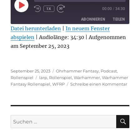
PLAY
1X
00:00
/
34:30
EPISODE
ABONNIEREN
TEILEN
Datei herunterladen
|
In neuem Fenster
abspielen
TEILEN
|
Audiolänge: 34:30
|
Aufgenommen
RSS FEED
am September 25, 2023
LINK
EMBED
Veröffentlicht
Kategorien
September 25, 2023
Ohrhammer Fantasy
,
Podcast
,
am
Schlagwörter
Rollenspiel
larp
,
Rollenspiel
,
Warhammer
,
Warhammer
zu
Fantasy Rollenspiel
,
WFRP
Schreibe einen Kommentar
Vier
Fäust
für
Sigma
–
SU
Suchen
Folge
nach:
6
–