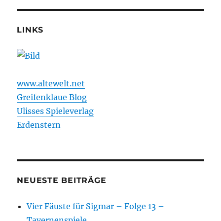
Nachg
–
Epic
LINKS
Empir
2023
1/2
www.altewelt.net
Greifenklaue Blog
Ulisses Spieleverlag
Erdenstern
NEUESTE BEITRÄGE
Vier Fäuste für Sigmar – Folge 13 –
Tavernenspiele