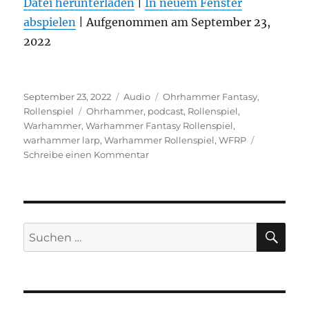
Datei herunterladen
|
In neuem Fenster
abspielen
TEILEN
|
Aufgenommen am September 23,
RSS FEED
2022
LINK
EMBED
Veröffentlicht
Format
Kategorien
September 23, 2022
Audio
Ohrhammer Fantasy
,
am
Schlagwörter
Rollenspiel
Ohrhammer
,
podcast
,
Rollenspiel
,
Warhammer
,
Warhammer Fantasy Rollenspiel
,
warhammer larp
,
Warhammer Rollenspiel
,
WFRP
zu
Schreibe einen Kommentar
Vier
Fäuste
für
Sigmar
–
SU
Suchen
Folge
nach:
2
Epic
Empires
Highlights