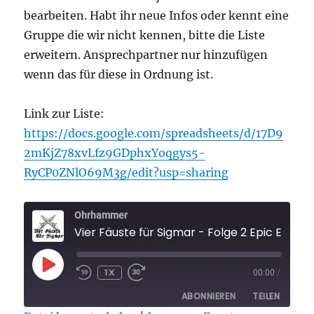
bearbeiten. Habt ihr neue Infos oder kennt eine
Gruppe die wir nicht kennen, bitte die Liste
erweitern. Ansprechpartner nur hinzufügen
wenn das für diese in Ordnung ist.
Link zur Liste:
https://docs.google.com/spreadsheets/d/17D9
2mKjZ78xvLfz9GDphxYoqgys5-
RyCP0ZNlO69M3g/edit?usp=sharing
Ohrhammer
Vier Fäuste für Sigmar - Folge 2 Epic Empires Highlights 2022 und alle deutschsprachigen Warhammer G
PLAY
1X
00:00
/
EPISODE
ABONNIEREN
TEILEN