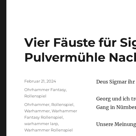
LINK
EMBED
Vier Fäuste für Si
Pulvermühle Nac
Veröffentlicht
Februar 21, 2024
Deus Sigmar ihr
am
Kategorien
Ohrhammer Fantasy
,
Rollenspiel
Georg und ich t
Schlagwörter
Ohrhammer
,
Rollenspiel
,
Gang in Nürnber
Warhammer
,
Warhammer
Fantasy Rollenspiel
,
warhammer larp
,
Unsere Meinung 
Warhammer Rollenspiel