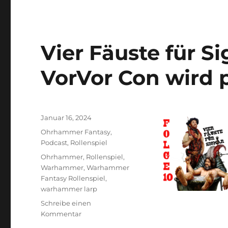
Vier Fäuste für Si
VorVor Con wird p
Veröffentlicht
Januar 16, 2024
am
Kategorien
Ohrhammer Fantasy
,
Podcast
,
Rollenspiel
Schlagwörter
Ohrhammer
,
Rollenspiel
,
Warhammer
,
Warhammer
Fantasy Rollenspiel
,
warhammer larp
Schreibe einen
zu
Kommentar
Vier