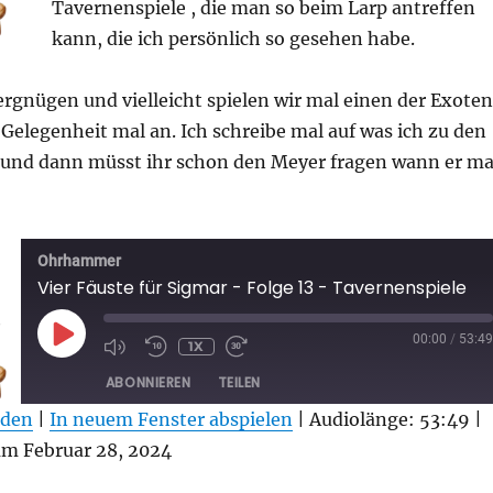
Tavernenspiele , die man so beim Larp antreffen
kann, die ich persönlich so gesehen habe.
rgnügen und vielleicht spielen wir mal einen der Exoten
i Gelegenheit mal an. Ich schreibe mal auf was ich zu den
nd dann müsst ihr schon den Meyer fragen wann er ma
Ohrhammer
Vier Fäuste für Sigmar - Folge 13 - Tavernenspiele
PLAY
00:00
/
53:49
1X
EPISODE
ABONNIEREN
TEILEN
aden
|
In neuem Fenster abspielen
|
Audiolänge: 53:49
|
 Februar 28, 2024