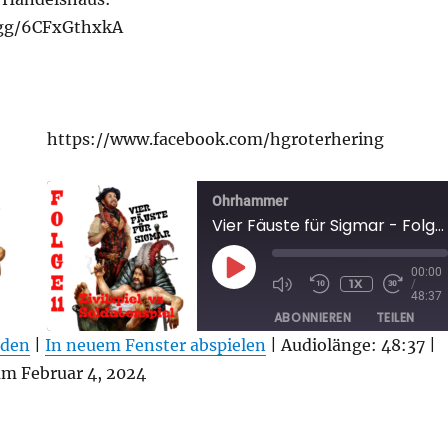
d.gg/6CFxGthxkA
https://www.facebook.com/hgroterhering
Ohrhammer
Vier Fäuste für Sigmar - Folge 11 - Zivilspiel vs Soldatenspiel
PLAY
00:00
1X
/
EPISODE
48:37
ABONNIEREN
TEILEN
aden
|
In neuem Fenster abspielen
|
Audiolänge: 48:37
|
TEILEN
 Februar 4, 2024
RSS FEED
LINK