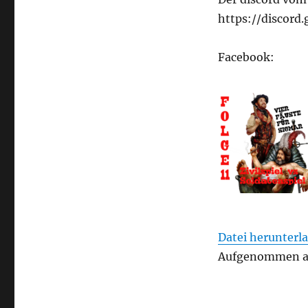
–
Folge
https://discor
11
–
Facebook:
Zivilspiel
vs
Soldatenspiel
Datei herunterl
Aufgenommen am