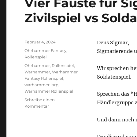
Vier Fäuste für Si
Zivilspiel vs Sold
Veröffentlicht
Februar 4, 2024
Deus Sigmar,
am
Kategorien
Ohrhammer Fantasy
,
Sigmarierende u
Rollenspiel
Schlagwörter
Ohrhammer
,
Rollenspiel
,
Wir sprechen heu
Warhammer
,
Warhammer
Soldatenspiel.
Fantasy Rollenspiel
,
warhammer larp
,
Warhammer Rollenspiel
Sprechen das “H
Schreibe einen
Händlergruppe a
zu
Kommentar
Vier
Fäuste
Und dann noch m
für
Sigmar
Der discord vom