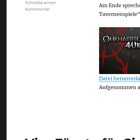
Schreibe einen
Am Ende spreche
zu
Kommentar
Tavernenspiele
Vier
Fäuste
für
Sigmar
–
Folge
12
–
Pulvermühle
Nachgetreten
Datei herunterl
TEILEN
Aufgenommen am
RSS FEED
LINK
EMBED