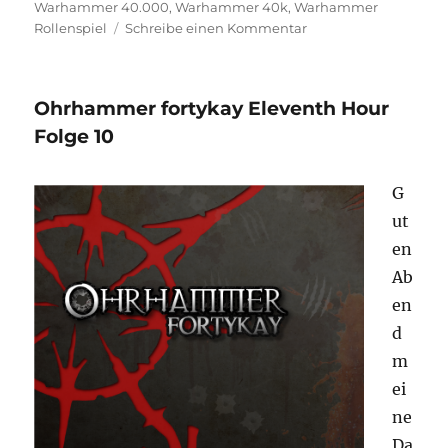
Warhammer 40.000
,
Warhammer 40k
,
Warhammer
zu
Rollenspiel
Schreibe einen Kommentar
Ohrhammer
fortykay
Eleventh
Ohrhammer fortykay Eleventh Hour
Hour
Folge
Folge 10
11
–
G
Finale
ut
en
Ab
en
d
m
ei
ne
Da