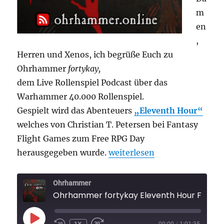
m
en
,
Herren und Xenos, ich begrüße Euch zu
Ohrhammer
fortykay,
dem Live Rollenspiel Podcast über das
Warhammer 40.000 Rollenspiel.
Gespielt wird das Abenteuers
„Eleventh Hour“
welches von Christian T. Petersen bei Fantasy
Flight Games zum Free RPG Day
„Ohrhammer fortykay Eleven
herausgegeben wurde.
weiterlesen
Ohrhammer
Ohrhammer fortykay Eleventh H
PLAY
1X