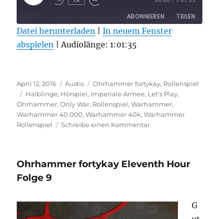
00:00
/
1:01:35
EPISODE
ABONNIEREN
TEILEN
Datei herunterladen
|
In neuem Fenster
abspielen
TEILEN
|
Audiolänge: 1:01:35
RSS FEED
LINK
Veröffentlicht
Format
Kategorien
EMBED
April 12, 2016
Audio
Ohrhammer fortykay
,
Rollenspiel
am
Schlagwörter
Halblinge
,
Hörspiel
,
Imperiale Armee
,
Let’s Play
,
Ohrhammer
,
Only War
,
Rollenspiel
,
Warhammer
,
Warhammer 40.000
,
Warhammer 40k
,
Warhammer
zu
Rollenspiel
Schreibe einen Kommentar
Ohrhammer
fortykay
Eleventh
Ohrhammer fortykay Eleventh Hour
Hour
Folge
Folge 9
10
G