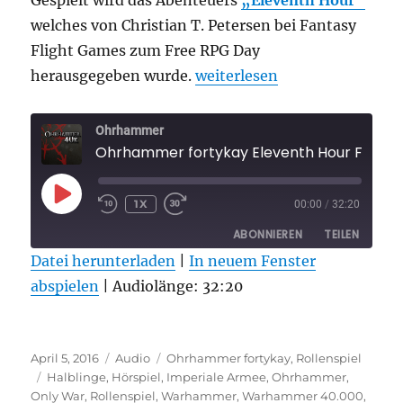
Gespielt wird das Abenteuers
„Eleventh Hour“
welches von Christian T. Petersen bei Fantasy
Flight Games zum Free RPG Day
„Ohrhammer fortykay Eleven
herausgegeben wurde.
weiterlesen
Ohrhammer
Ohrhammer fortykay Eleventh Hour Folge 
PLAY
1X
00:00
/
32:20
EPISODE
ABONNIEREN
TEILEN
Datei herunterladen
|
In neuem Fenster
abspielen
TEILEN
|
Audiolänge: 32:20
RSS FEED
LINK
Veröffentlicht
Format
Kategorien
EMBED
April 5, 2016
Audio
Ohrhammer fortykay
,
Rollenspiel
am
Schlagwörter
Halblinge
,
Hörspiel
,
Imperiale Armee
,
Ohrhammer
,
Only War
,
Rollenspiel
,
Warhammer
,
Warhammer 40.000
,