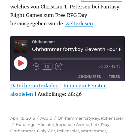
welches von Christian T. Petersen bei Fantasy
Flight Games zum Free RPG Day
„Ohrhammer fortykay Elevent
herausgegeben wurde.
weiterlesen
Ohrhammer
Ohrhammer fortykay Eleventh Hour Fol
PLAY
1X
00:00
/
48:46
EPISODE
ABONNIEREN
TEILEN
Datei herunterladen
|
In neuem Fenster
abspielen
TEILEN
|
Audiolänge: 48:46
RSS FEED
LINK
Veröffentlicht
Format
Kategorien
EMBED
April 19, 2016
Audio
Ohrhammer fortykay
,
Rollenspiel
am
Schlagwörter
Halblinge
,
Hörspiel
,
Imperiale Armee
,
Let’s Play
,
Ohrhammer
,
Only War
,
Rollenspiel
,
Warhammer
,