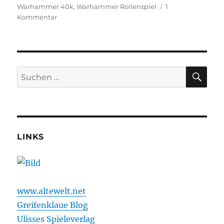
Warhammer 40k
,
Warhammer Rollenspiel
1
zu
Kommentar
Ohrhammer
fortykay
Eleventh
Hour
Folge
SU
Suchen
9
nach:
LINKS
www.altewelt.net
Greifenklaue Blog
Ulisses Spieleverlag