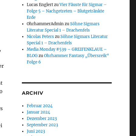
Lucas Englert
zu
Vier Fäuste für Sigmar –
Folge 5 – Nachgetreten – Blutgetränkte
Erde
OhrhammerAdmin
zu
Söhne Sigmars
Literatur Special 1 – Drachenfels
Nicolas Peters
zu
Söhne Sigmars Literatur
Special 1 – Drachenfels
,
Media Monday #539 – GREIFENKLAUE –
BLOG
zu
Ohrhammer Fantasy „Übersreik“
Folge 6
er
st
0
ARCHIV
Februar 2024
rs
Januar 2024
Dezember 2023
i
September 2023
Juni 2023