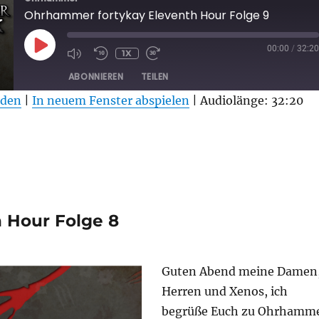
Ohrhammer fortykay Eleventh Hour Folge 9
PLAY
00:00
/
32:20
1X
EPISODE
ABONNIEREN
TEILEN
aden
|
In neuem Fenster abspielen
|
Audiolänge: 32:20
 Hour Folge 8
Guten Abend meine Damen
Herren und Xenos, ich
begrüße Euch zu Ohrhamm