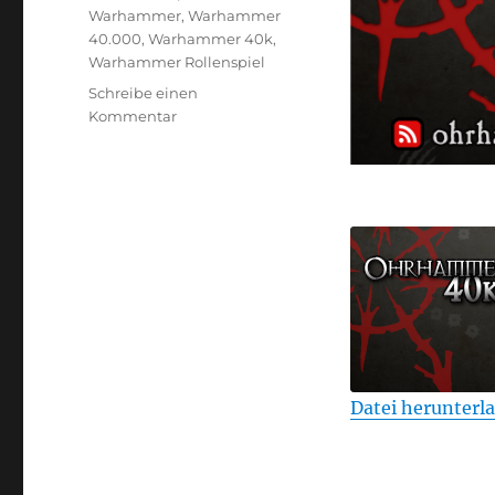
Warhammer
,
Warhammer
40.000
,
Warhammer 40k
,
Warhammer Rollenspiel
Schreibe einen
zu
Kommentar
Ohrhammer
fortykay
Eleventh
Hour
Folge
11
–
Finale
Datei herunterl
TEILEN
RSS FEED
LINK