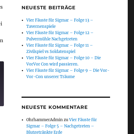
rs
NEUESTE BEITRÄGE
Vier Fäuste für Sigmar – Folge 13 –
i
Tavernenspiele
Vier Fäuste für Sigmar – Folge 12 –
Pulvermühle Nachgetreten
en
Vier Fäuste für Sigmar – Folge 11 –
 Eleventh Hour Folge 11 – Finale“
Zivilspiel vs Soldatenspiel
Vier Fäuste für Sigmar – Folge 10 – Die
VorVor Con wird passieren.
Vier Fäuste für Sigmar – Folge 9 – Die Vor-
Vor-Con unserer Träume
NEUESTE KOMMENTARE
OhrhammerAdmin
zu
Vier Fäuste für
Sigmar – Folge 5 – Nachgetreten –
Blutgetränkte Erde