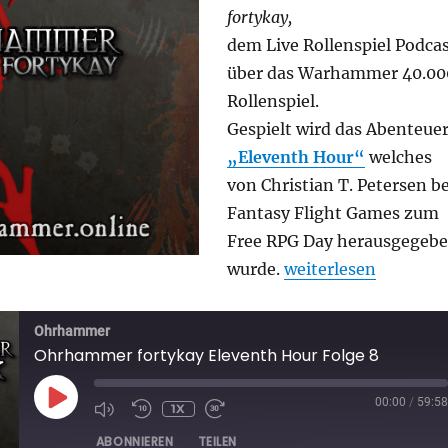
fortykay,
dem Live Rollenspiel Podca
über das Warhammer 40.00
Rollenspiel.
Gespielt wird das Abenteue
„Eleventh Hour“
welches
von Christian T. Petersen be
Fantasy Flight Games zum
Free RPG Day herausgegeb
„Ohrhammer fortyka
wurde.
weiterlesen
Ohrhammer
Ohrhammer fortykay Eleventh Hour Folge 8
PLAY
00:00
/
59:58
1X
EPISODE
ABONNIEREN
TEILEN