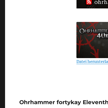
Ohrhammer
fortykay
Eleventh
Hour
Folge
10
Datei herunterl
TEILEN
RSS FEED
LINK
EMBED
Ohrhammer fortykay Eleventh