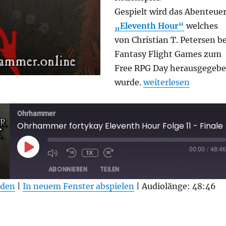
Gespielt wird das Abenteue
„Eleventh Hour“
welches
von Christian T. Petersen be
Fantasy Flight Games zum
Free RPG Day herausgegeb
„Ohrhammer fortykay
wurde.
weiterlesen
Ohrhammer
Ohrhammer fortykay Eleventh Hour Folge 11 - Finale
PLAY
00:00
/
48:46
1X
EPISODE
ABONNIEREN
TEILEN
aden
|
In neuem Fenster abspielen
|
Audiolänge: 48:46