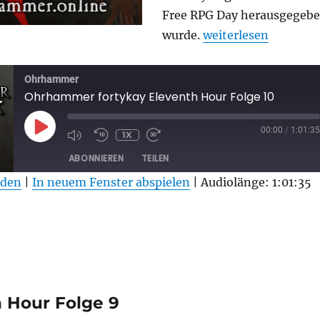
Free RPG Day herausgegeb
„Ohrhammer fortyka
wurde.
weiterlesen
Ohrhammer
Ohrhammer fortykay Eleventh Hour Folge 10
PLAY
00:00
/
1:01:35
1X
EPISODE
ABONNIEREN
TEILEN
aden
|
In neuem Fenster abspielen
|
Audiolänge: 1:01:35
 Hour Folge 9