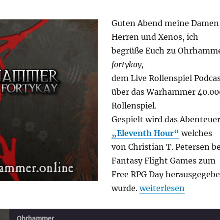
Guten Abend meine Damen
Herren und Xenos, ich
begrüße Euch zu Ohrhamm
fortykay,
dem Live Rollenspiel Podca
über das Warhammer 40.00
Rollenspiel.
Gespielt wird das Abenteue
„Eleventh Hour“
welches
von Christian T. Petersen be
Fantasy Flight Games zum
Free RPG Day herausgegeb
„Ohrhammer fortyka
wurde.
weiterlesen
Ohrhammer