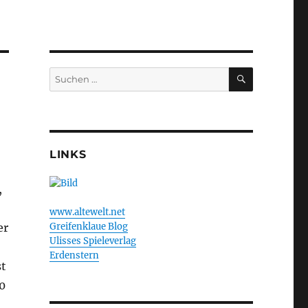
SUCHEN
Suchen
nach:
LINKS
,
www.altewelt.net
er
Greifenklaue Blog
Ulisses Spieleverlag
Erdenstern
st
0