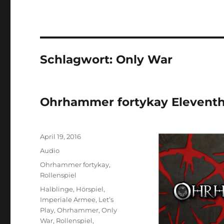
Schlagwort:
Only War
Ohrhammer fortykay Eleventh 
Veröffentlicht
April 19, 2016
am
Format
Audio
Kategorien
Ohrhammer fortykay
,
Rollenspiel
Schlagwörter
Halblinge
,
Hörspiel
,
Imperiale Armee
,
Let’s
Play
,
Ohrhammer
,
Only
War
,
Rollenspiel
,