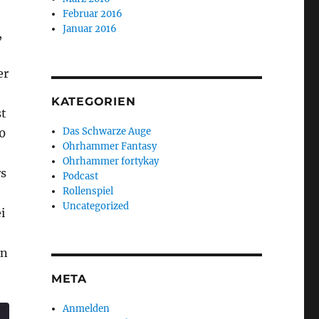
Februar 2016
Januar 2016
,
er
KATEGORIEN
st
Das Schwarze Auge
0
Ohrhammer Fantasy
Ohrhammer fortykay
rs
Podcast
Rollenspiel
Uncategorized
i
en
y Eleventh Hour Folge 9“
META
Anmelden