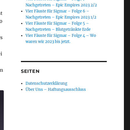
Nachgetreten – Epic Empires 2023 2/2
Vier Fäuste für Sigmar – Folge 6 –
st
Nachgetreten – Epic Empires 2023 1/2
0
Vier Fäuste für Sigmar – Folge 5 –
Nachgetreten – Blutgetränkte Erde
Vier Fäuste für Sigmar – Folge 4 – Wo
rs
waren wir 2023 bis jetzt.
i
en
SEITEN
y Eleventh Hour Folge 8“
Datenschutzerklärung
Über Uns – Haftungsausschluss