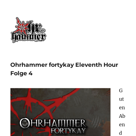
Ohrhammer.online
Ohrhammer fortykay Eleventh Hour
Folge 4
G
ut
en
Ab
en
d