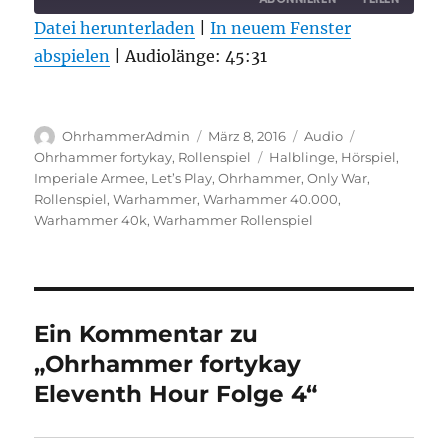
Datei herunterladen
|
In neuem Fenster
abspielen
TEILEN
|
Audiolänge: 45:31
RSS FEED
LINK
Autor
Veröffentlicht
Format
Kategorien
EMBED
OhrhammerAdmin
März 8, 2016
Audio
am
Schlagwörter
Ohrhammer fortykay
,
Rollenspiel
Halblinge
,
Hörspiel
,
Imperiale Armee
,
Let’s Play
,
Ohrhammer
,
Only War
,
Rollenspiel
,
Warhammer
,
Warhammer 40.000
,
Warhammer 40k
,
Warhammer Rollenspiel
Ein Kommentar zu
„Ohrhammer fortykay
Eleventh Hour Folge 4“