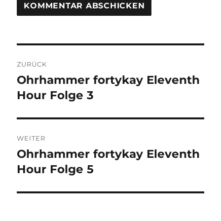
Beitragsnavigation
ZURÜCK
Ohrhammer fortykay Eleventh
Vorheriger
Beitrag:
Hour Folge 3
WEITER
Ohrhammer fortykay Eleventh
Nächster
Beitrag:
Hour Folge 5