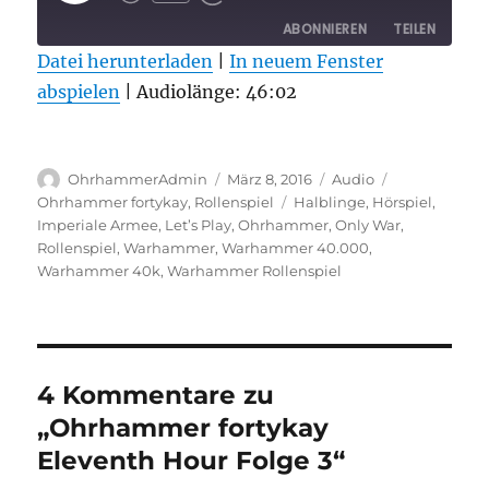
EPISODE
ABONNIEREN
TEILEN
Datei herunterladen
|
In neuem Fenster
abspielen
TEILEN
|
Audiolänge: 46:02
RSS FEED
LINK
Autor
Veröffentlicht
Format
Kategorien
EMBED
OhrhammerAdmin
März 8, 2016
Audio
am
Schlagwörter
Ohrhammer fortykay
,
Rollenspiel
Halblinge
,
Hörspiel
,
Imperiale Armee
,
Let’s Play
,
Ohrhammer
,
Only War
,
Rollenspiel
,
Warhammer
,
Warhammer 40.000
,
Warhammer 40k
,
Warhammer Rollenspiel
4 Kommentare zu
„Ohrhammer fortykay
Eleventh Hour Folge 3“