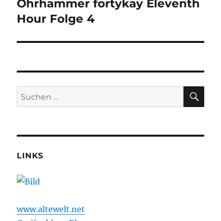
Ohrhammer fortykay Eleventh
Nächster
Beitrag:
Hour Folge 4
SU
Suchen
nach:
LINKS
www.altewelt.net