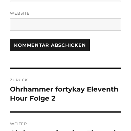
WEBSITE
Beitragsnavigation
ZURÜCK
Ohrhammer fortykay Eleventh
Vorheriger
Beitrag:
Hour Folge 2
WEITER