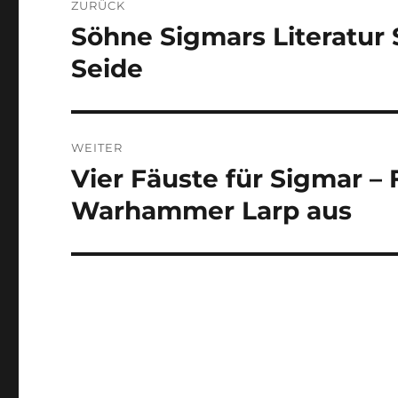
ZURÜCK
Söhne Sigmars Literatur 
Vorheriger
Beitrag:
Seide
WEITER
Vier Fäuste für Sigmar –
Nächster
Beitrag:
Warhammer Larp aus