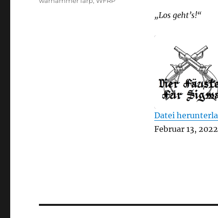
warhammer larp
,
WFRP
„Los geht’s!“
Datei herunterl
TEILEN
Februar 13, 2022
RSS FEED
LINK
EMBED