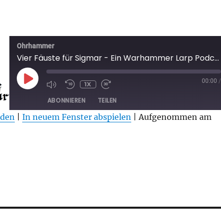
Ohrhammer
Vier Fäuste für Sigmar - Ein Warhammer Larp Podcast - Folge 0
PLAY
00:00
/
1X
EPISODE
ABONNIEREN
TEILEN
aden
|
In neuem Fenster abspielen
|
Aufgenommen am