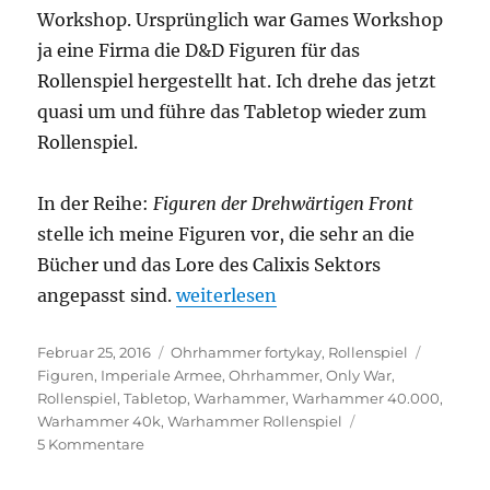
Workshop. Ursprünglich war Games Workshop
ja eine Firma die D&D Figuren für das
Rollenspiel hergestellt hat. Ich drehe das jetzt
quasi um und führe das Tabletop wieder zum
Rollenspiel.
In der Reihe:
Figuren der Drehwärtigen Front
stelle ich meine Figuren vor, die sehr an die
Bücher und das Lore des Calixis Sektors
„Figuren der Drehwärtigen Front – 
angepasst sind.
weiterlesen
Veröffentlicht
Kategorien
Schlagw
Februar 25, 2016
Ohrhammer fortykay
,
Rollenspiel
am
Figuren
,
Imperiale Armee
,
Ohrhammer
,
Only War
,
Rollenspiel
,
Tabletop
,
Warhammer
,
Warhammer 40.000
,
Warhammer 40k
,
Warhammer Rollenspiel
zu
5 Kommentare
Figuren
der