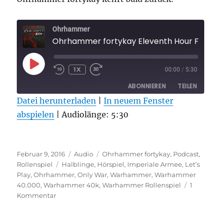
Ohrhammer
Ohrhammer fortykay Eleventh Hour Folge 
PLAY
1X
00:00
/
5:30
EPISODE
ABONNIEREN
TEILEN
Datei herunterladen
|
In neuem Fenster
abspielen
TEILEN
|
Audiolänge: 5:30
RSS FEED
LINK
Veröffentlicht
Format
Kategorien
EMBED
Februar 9, 2016
Audio
Ohrhammer fortykay
,
Podcast
,
am
Schlagwörter
Rollenspiel
Halblinge
,
Hörspiel
,
Imperiale Armee
,
Let’s
Play
,
Ohrhammer
,
Only War
,
Warhammer
,
Warhammer
40.000
,
Warhammer 40k
,
Warhammer Rollenspiel
1
zu
Kommentar
Ohrhammer
fortykay