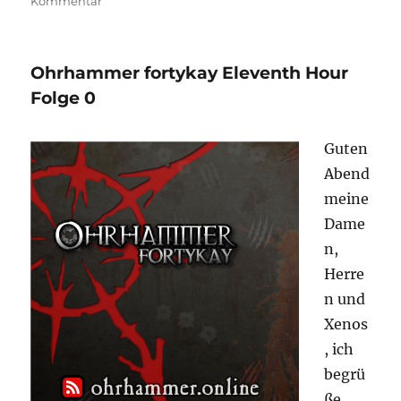
zu
Kommentar
Glorian’s
Handoutwerkstatt
–
Ohrhammer fortykay Eleventh Hour
Stempel
Departmento
Folge 0
Munitorum
Guten
Abend
meine
Dame
n,
Herre
n und
Xenos
, ich
begrü
ße