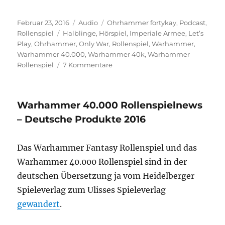
LINK
Veröffentlicht
Format
Kategorien
EMBED
Februar 23, 2016
Audio
Ohrhammer fortykay
,
Podcast
,
am
Schlagwörter
Rollenspiel
Halblinge
,
Hörspiel
,
Imperiale Armee
,
Let’s
Play
,
Ohrhammer
,
Only War
,
Rollenspiel
,
Warhammer
,
Warhammer 40.000
,
Warhammer 40k
,
Warhammer
zu
Rollenspiel
7 Kommentare
Ohrhammer
fortykay
Eleventh
Warhammer 40.000 Rollenspielnews
Hour
Folge
– Deutsche Produkte 2016
1
Das Warhammer Fantasy Rollenspiel und das
Warhammer 40.000 Rollenspiel sind in der
deutschen Übersetzung ja vom Heidelberger
Spieleverlag zum Ulisses Spieleverlag
gewandert
.