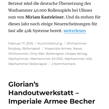
Betreut wird die deutsche Übersetzung des
Warhammer 40.000 Rollenspiels bei Ulisses
nun von
Miriam Kasteleiner.
Und da stehen für
dieses Jahr noch einige Neuerscheinungen für
„Warhammer 40.000 Rol
fast alle 40k Systeme bereit.
weiterlesen
Veröffentlicht
Format
Kategorien
Februar 17, 2016
Kurzmitteilung
Ohrhammer
am
Schlagwörter
fortykay
,
Rollenspiel
Imperiale Armee
,
News
,
Ohrhammer
,
Only War
,
Rollenspiel
,
Ulisses Verlag
,
Warhammer
,
Warhammer 40.000
,
Warhammer 40k
,
zu
Warhammer Rollenspiel
2 Kommentare
Warhammer
40.000
Rollenspielnews
Glorian’s
–
Deutsche
Handoutwerkstatt –
Produkte
Imperiale Armee Becher
2016