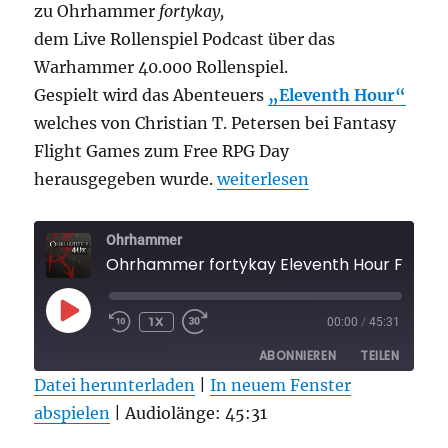
zu Ohrhammer
fortykay,
dem Live Rollenspiel Podcast über das
Warhammer 40.000 Rollenspiel.
Gespielt wird das Abenteuers
„Eleventh Hour“
welches von Christian T. Petersen bei Fantasy
Flight Games zum Free RPG Day
„Ohrhammer fortykay Eleven
herausgegeben wurde.
weiterlesen
Ohrhammer
Ohrhammer fortykay Eleventh Hour Folge 1
PLAY
1X
00:00
/
45:31
EPISODE
ABONNIEREN
TEILEN
Datei herunterladen
|
In neuem Fenster
abspielen
TEILEN
|
Audiolänge: 45:31
RSS FEED