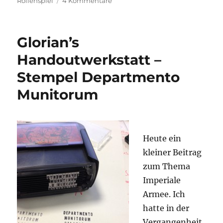
zu
Rollenspiel
4 Kommentare
Glorian’s
Handoutwerkstatt
–
Glorian’s
Imperiale
Armee
Handoutwerkstatt –
Becher
Stempel Departmento
Munitorum
Heute ein
kleiner Beitrag
zum Thema
Imperiale
Armee. Ich
hatte in der
Vergangenheit