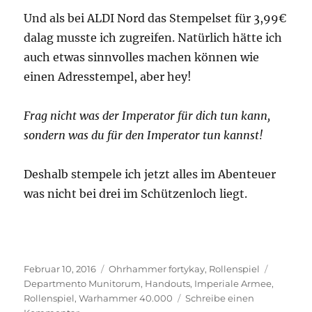
Und als bei ALDI Nord das Stempelset für 3,99€
dalag musste ich zugreifen. Natürlich hätte ich
auch etwas sinnvolles machen können wie
einen Adresstempel, aber hey!
Frag nicht was der Imperator für dich tun kann,
sondern was du für den Imperator tun kannst!
Deshalb stempele ich jetzt alles im Abenteuer
was nicht bei drei im Schützenloch liegt.
Veröffentlicht
Kategorien
Schlagw
Februar 10, 2016
Ohrhammer fortykay
,
Rollenspiel
am
Departmento Munitorum
,
Handouts
,
Imperiale Armee
,
Rollenspiel
,
Warhammer 40.000
Schreibe einen