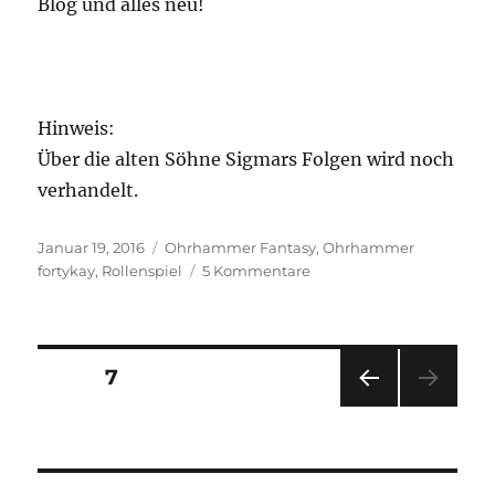
Blog und alles neu!
Hinweis:
Über die alten Söhne Sigmars Folgen wird noch
verhandelt.
Veröffentlicht
Kategorien
Januar 19, 2016
Ohrhammer Fantasy
,
Ohrhammer
am
zu
fortykay
,
Rollenspiel
5 Kommentare
Hello
Oldworld!
Seitennummerierung
SEITE
7
VOR
der
HERI
GE
Beiträge
SEIT