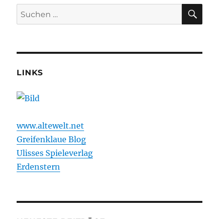
E
SU
Suchen
nach:
LINKS
www.altewelt.net
Greifenklaue Blog
Ulisses Spieleverlag
Erdenstern