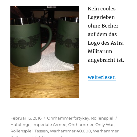
Kein cooles
Lagerleben
ohne Becher
auf dem das
Logo des Astra
Militarum
angebracht ist.
„Glorian’s Handout
weiterlesen
Veröffentlicht
Kategorien
Schlagwö
Februar 15, 2016
Ohrhammer fortykay
,
Rollenspiel
am
Halblinge
,
Imperiale Armee
,
Ohrhammer
,
Only War
,
Rollenspiel
,
Tassen
,
Warhammer 40.000
,
Warhammer