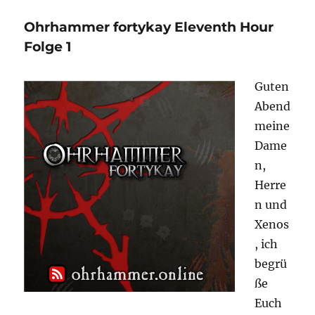
Drehwärtigen
Ohrhammer fortykay Eleventh Hour
Front
–
Folge 1
Tabletop
Minis
Guten
für
das
Abend
40k
meine
Rollenspiel
Dame
n,
Herre
n und
Xenos
, ich
begrü
ße
Euch