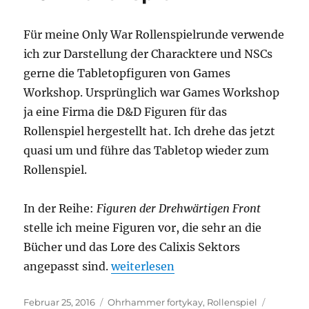
Für meine Only War Rollenspielrunde verwende
ich zur Darstellung der Characktere und NSCs
gerne die Tabletopfiguren von Games
Workshop. Ursprünglich war Games Workshop
ja eine Firma die D&D Figuren für das
Rollenspiel hergestellt hat. Ich drehe das jetzt
quasi um und führe das Tabletop wieder zum
Rollenspiel.
In der Reihe:
Figuren der Drehwärtigen Front
stelle ich meine Figuren vor, die sehr an die
Bücher und das Lore des Calixis Sektors
„Figuren der Drehwärtigen Front – 
angepasst sind.
weiterlesen
Veröffentlicht
Kategorien
Schlagw
Februar 25, 2016
Ohrhammer fortykay
,
Rollenspiel