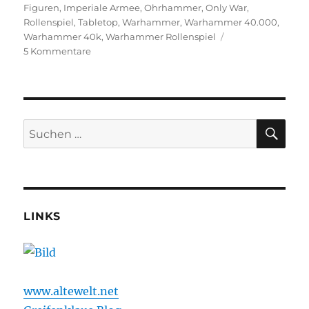
am
Figuren
,
Imperiale Armee
,
Ohrhammer
,
Only War
,
Rollenspiel
,
Tabletop
,
Warhammer
,
Warhammer 40.000
,
Warhammer 40k
,
Warhammer Rollenspiel
zu
5 Kommentare
Figuren
der
Drehwärtigen
Front
–
SU
Suchen
Tabletop
nach:
Minis
für
das
40k
Rollenspiel
LINKS
www.altewelt.net