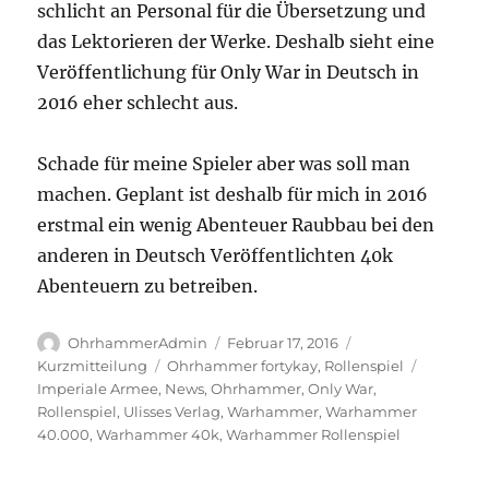
schlicht an Personal für die Übersetzung und
das Lektorieren der Werke. Deshalb sieht eine
Veröffentlichung für Only War in Deutsch in
2016 eher schlecht aus.
Schade für meine Spieler aber was soll man
machen. Geplant ist deshalb für mich in 2016
erstmal ein wenig Abenteuer Raubbau bei den
anderen in Deutsch Veröffentlichten 40k
Abenteuern zu betreiben.
Autor
Veröffentlicht
Format
OhrhammerAdmin
Februar 17, 2016
am
Kategorien
Schlagwö
Kurzmitteilung
Ohrhammer fortykay
,
Rollenspiel
Imperiale Armee
,
News
,
Ohrhammer
,
Only War
,
Rollenspiel
,
Ulisses Verlag
,
Warhammer
,
Warhammer
40.000
,
Warhammer 40k
,
Warhammer Rollenspiel