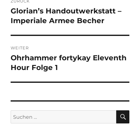
ZURÜCK
Glorian’s Handoutwerkstatt –
Vorheriger
Beitrag:
Imperiale Armee Becher
WEITER
Ohrhammer fortykay Eleventh
Nächster
Beitrag:
Hour Folge 1
SU
Suchen
nach: