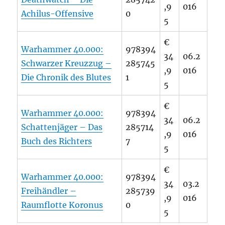
,9
016
Achilus-Offensive
0
5
€
Warhammer 40.000:
978394
34
06.2
Schwarzer Kreuzzug –
285745
,9
016
Die Chronik des Blutes
1
5
€
Warhammer 40.000:
978394
34
06.2
Schattenjäger – Das
285714
,9
016
Buch des Richters
7
5
€
Warhammer 40.000:
978394
34
03.2
Freihändler –
285739
,9
016
Raumflotte Koronus
0
5