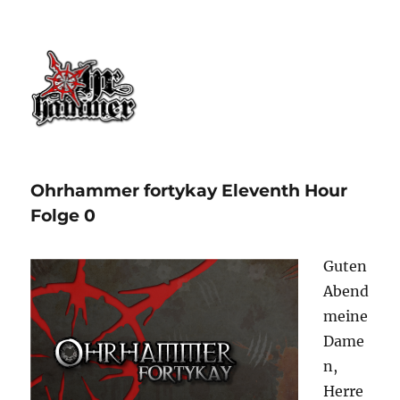
Ohrhammer.online
Ohrhammer fortykay Eleventh Hour
Folge 0
Guten
Abend
meine
Dame
n,
Herre