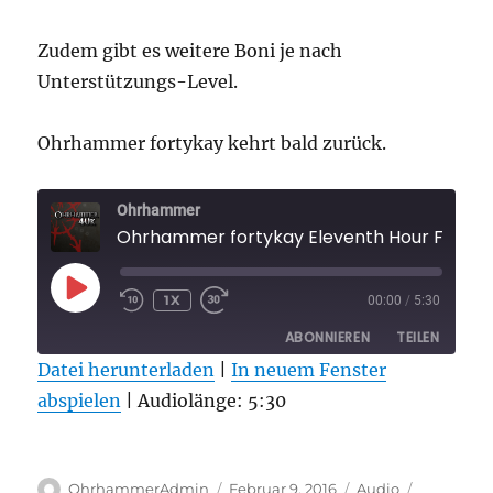
Zudem gibt es weitere Boni je nach
Unterstützungs-Level.
Ohrhammer fortykay kehrt bald zurück.
Ohrhammer
Ohrhammer fortykay Eleventh Hour Folge 
PLAY
1X
00:00
/
5:30
EPISODE
ABONNIEREN
TEILEN
Datei herunterladen
|
In neuem Fenster
abspielen
TEILEN
|
Audiolänge: 5:30
RSS FEED
LINK
Autor
Veröffentlicht
Format
Kategorie
EMBED
OhrhammerAdmin
Februar 9, 2016
Audio