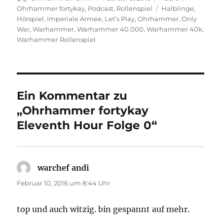
am
Schlagwörter
Ohrhammer fortykay
,
Podcast
,
Rollenspiel
Halblinge
,
Hörspiel
,
Imperiale Armee
,
Let’s Play
,
Ohrhammer
,
Only
War
,
Warhammer
,
Warhammer 40.000
,
Warhammer 40k
,
Warhammer Rollenspiel
Ein Kommentar zu
„Ohrhammer fortykay
Eleventh Hour Folge 0“
warchef andi
sagt:
Februar 10, 2016 um 8:44 Uhr
top und auch witzig. bin gespannt auf mehr.