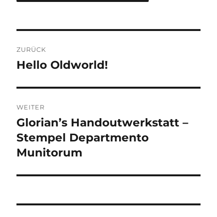
Beitragsnavigation
ZURÜCK
Hello Oldworld!
Vorheriger
Beitrag:
WEITER
Glorian’s Handoutwerkstatt –
Nächster
Beitrag:
Stempel Departmento
Munitorum