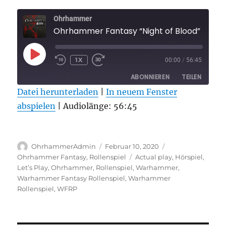
Ohrhammer
Ohrhammer Fantas
PLAY
1X
00:00
/
56:45
EPISODE
ABONNIEREN
TEILEN
Datei herunterladen
|
In neuem Fenster
abspielen
TEILEN
|
Audiolänge: 56:45
RSS FEED
LINK
Autor
Veröffentlicht
Kategorien
EMBED
OhrhammerAdmin
Februar 10, 2020
am
Schlagwörter
Ohrhammer Fantasy
,
Rollenspiel
Actual play
,
Hörspiel
,
Let’s Play
,
Ohrhammer
,
Rollenspiel
,
Warhammer
,
Warhammer Fantasy Rollenspiel
,
Warhammer
Rollenspiel
,
WFRP