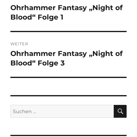
Ohrhammer Fantasy „Night of
Vorheriger
Beitrag:
Blood“ Folge 1
WEITER
Ohrhammer Fantasy „Night of
Nächster
Beitrag:
Blood“ Folge 3
SU
Suchen
nach: