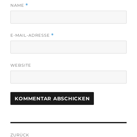
NAME
*
E-MAIL-ADRESSE
*
WEBSITE
Beitragsnavigation
ZURÜCK