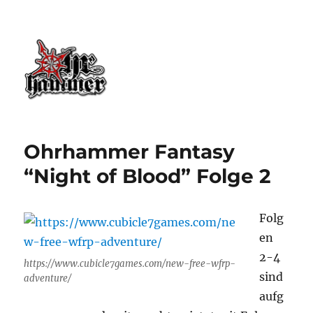
Ohrhammer.online
Ohrhammer Fantasy
“Night of Blood” Folge 2
Folg
en
2-4
https://www.cubicle7games.com/new-free-wfrp-
sind
adventure/
aufg