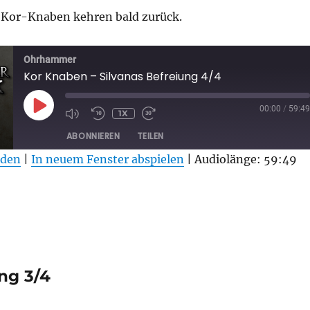
Kor-Knaben kehren bald zurück.
Ohrhammer
Kor Knaben – Silvanas Befreiung 4/4
PLAY
00:00
/
59:49
1X
EPISODE
ABONNIEREN
TEILEN
aden
|
In neuem Fenster abspielen
|
Audiolänge: 59:49
ng 3/4