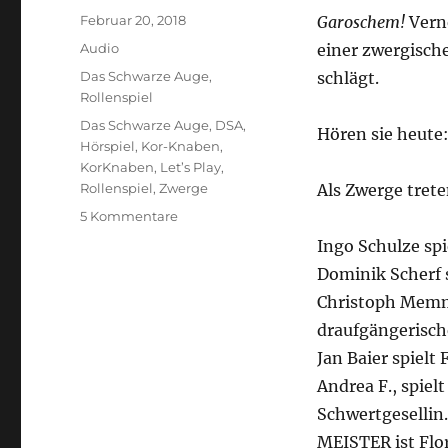
Veröffentlicht
Februar 20, 2018
Garoschem!
Verne
am
Format
Audio
einer zwergisch
Kategorien
Das Schwarze Auge
,
schlägt.
Rollenspiel
Schlagwörter
Das Schwarze Auge
,
DSA
,
Hören sie heute:
Hörspiel
,
Kor-Knaben
,
KorKnaben
,
Let’s Play
,
Rollenspiel
,
Zwerge
Als Zwerge trete
zu
5 Kommentare
Kor
Ingo Schulze sp
Knaben
Dominik Scherf 
–
Silvanas
Christoph Memme
Befreiung
draufgängerisch
3/4
Jan Baier spielt
Andrea F., spiel
Schwertgesellin.
MEISTER ist Flo