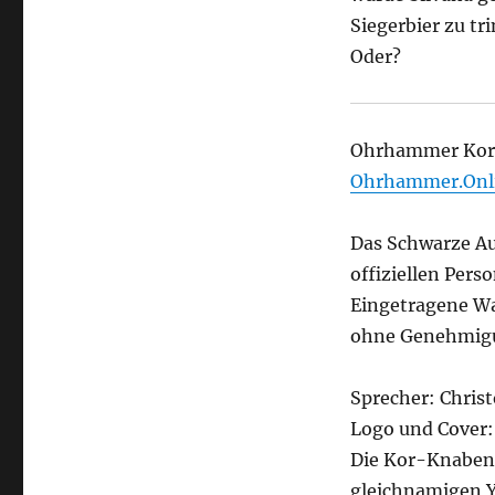
Siegerbier zu tr
Oder?
Ohrhammer Kor-
Ohrhammer.Onl
Das Schwarze Au
offiziellen Per
Eingetragene Wa
ohne Genehmigun
Sprecher: Chri
Logo und Cover:
Die Kor-Knaben
gleichnamigen Y