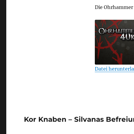
Die Ohrhammer 
Datei herunterl
TEILEN
RSS FEED
LINK
EMBED
Kor Knaben – Silvanas Befreiu