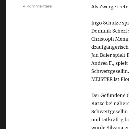
zu
4 Kommentare
Als Zwerge trete
Kor
Knaben
Ingo Schulze sp
–
Silvanas
Dominik Scherf 
Befreiung
Christoph Memme
4/4
draufgängerisch
Jan Baier spielt
Andrea F., spiel
Schwertgesellin.
MEISTER ist Flo
Der Gefundene G
Katze bei nähere
Schwertgesellin
und tatkräftig 
wurde Silvana ge