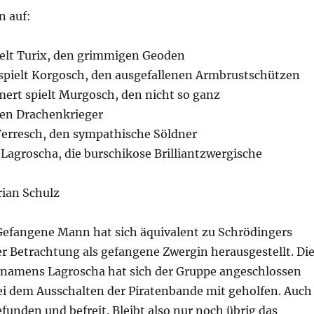
n auf:
ielt Turix, den grimmigen Geoden
spielt Korgosch, den ausgefallenen Armbrustschützen
rt spielt Murgosch, den nicht so ganz
en Drachenkrieger
 Ferresch, den sympathische Söldner
t Lagroscha, die burschikose Brilliantzwergische
rian Schulz
efangene Mann hat sich äquivalent zu Schrödingers
r Betrachtung als gefangene Zwergin herausgestellt. Di
 namens Lagroscha hat sich der Gruppe angeschlossen
bei dem Ausschalten der Piratenbande mit geholfen. Auch
funden und befreit. Bleibt also nur noch übrig das