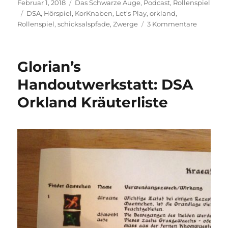
Veröffentlicht
Kategorien
Februar 1, 2018
Das Schwarze Auge
,
Podcast
,
Rollenspiel
am
Schlagwörter
DSA
,
Hörspiel
,
KorKnaben
,
Let’s Play
,
orkland
,
zu
Rollenspiel
,
schicksalspfade
,
Zwerge
3 Kommentare
Wer
sind
die
Glorian’s
Kor
Knaben,
Handoutwerkstatt: DSA
und
Orkland Kräuterliste
was
wird
das
hier
genau?