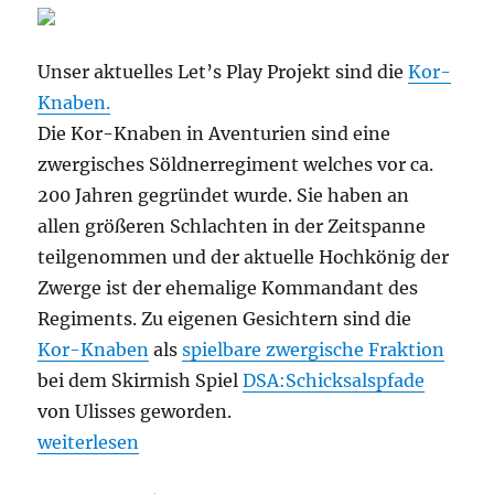
Unser aktuelles Let’s Play Projekt sind die
Kor-
Knaben.
Die Kor-Knaben in Aventurien sind eine
zwergisches Söldnerregiment welches vor ca.
200 Jahren gegründet wurde. Sie haben an
allen größeren Schlachten in der Zeitspanne
teilgenommen und der aktuelle Hochkönig der
Zwerge ist der ehemalige Kommandant des
Regiments. Zu eigenen Gesichtern sind die
Kor-Knaben
als
spielbare zwergische Fraktion
bei dem Skirmish Spiel
DSA:Schicksalspfade
von Ulisses geworden.
„Wer sind die Kor Knaben, und was wird das hier g
weiterlesen