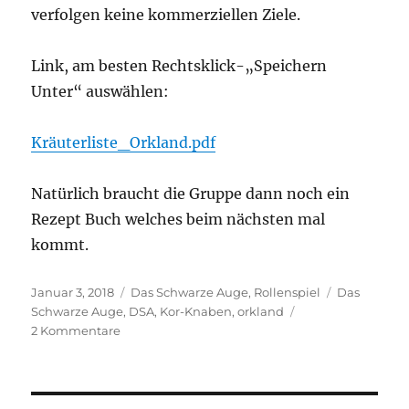
verfolgen keine kommerziellen Ziele.
Link, am besten Rechtsklick-„Speichern
Unter“ auswählen:
Kräuterliste_Orkland.pdf
Natürlich braucht die Gruppe dann noch ein
Rezept Buch welches beim nächsten mal
kommt.
Veröffentlicht
Kategorien
Schlagwört
Januar 3, 2018
Das Schwarze Auge
,
Rollenspiel
Das
am
Schwarze Auge
,
DSA
,
Kor-Knaben
,
orkland
zu
2 Kommentare
Glorian’s
Handoutwerkstatt:
DSA
Orkland