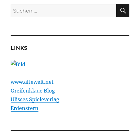
Kräuterliste
SU
Suchen
nach:
LINKS
www.altewelt.net
Greifenklaue Blog
Ulisses Spieleverlag
Erdenstern