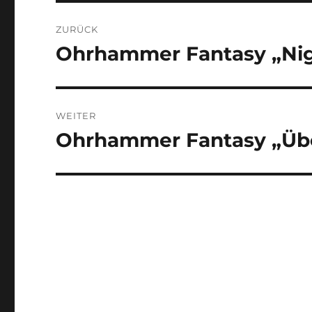
Beitragsnavigation
ZURÜCK
Ohrhammer Fantasy „Nigh
Vorheriger
Beitrag:
WEITER
Ohrhammer Fantasy „Über
Nächster
Beitrag: