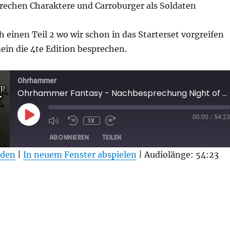
rechen Charaktere und Carroburger als Soldaten
h einen Teil 2 wo wir schon in das Starterset vorgreifen
ein die 4te Edition besprechen.
Ohrhammer
Ohrhammer Fantasy - Nachbesprechung Night of Blood und Kurzvorstellung der Darsteller
PLAY
00:00
/
54:23
1X
EPISODE
ABONNIEREN
TEILEN
aden
|
In neuem Fenster abspielen
|
Audiolänge: 54:23