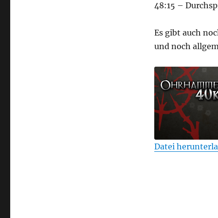
48:15 – Durchsp
Es gibt auch noc
und noch allgem
Datei herunterl
TEILEN
RSS FEED
LINK
EMBED