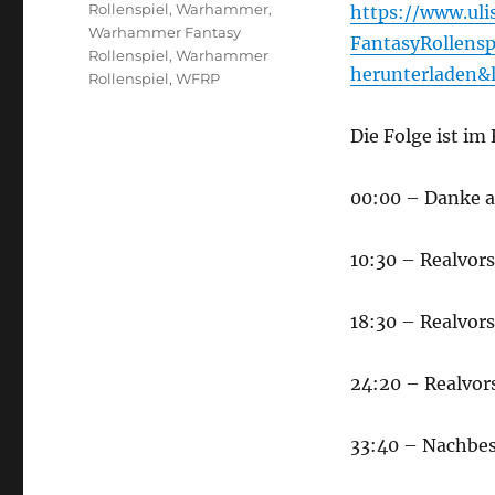
Rollenspiel
,
Warhammer
,
https://www.ul
Warhammer Fantasy
FantasyRollens
Rollenspiel
,
Warhammer
herunterladen&
Rollenspiel
,
WFRP
Die Folge ist im 
00:00 – Danke a
10:30 – Realvors
18:30 – Realvor
24:20 – Realvor
33:40 – Nachbes