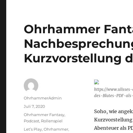
Ohrhammer Fanta
Nachbesprechung
Kurzvorstellung d
https://www.ulisse
des-Blutes-PDF-als
Autor
OhrhammerAdmin
Veröffentlicht
Juli 7, 2020
Soho, wie angek
am
Kategorien
Ohrhammer Fantasy
,
Kurzvorstellung
Podcast
,
Rollenspiel
Abenteuer als P
Schlagwörter
Let’s Play
,
Ohrhammer
,