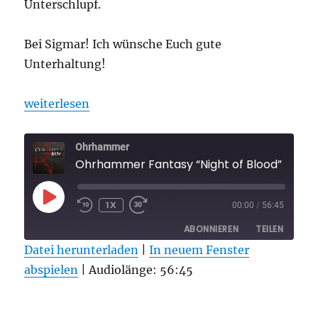
Unterschlupf.
Bei Sigmar! Ich wünsche Euch gute
Unterhaltung!
„Ohrhammer Fantasy “Night of Blood” Folge 2“
weiterlesen
Ohrhammer
Ohrhammer Fantas
PLAY
1X
00:00
/
56:45
EPISODE
ABONNIEREN
TEILEN
Datei herunterladen
|
In neuem Fenster
abspielen
TEILEN
|
Audiolänge: 56:45
RSS FEED
LINK