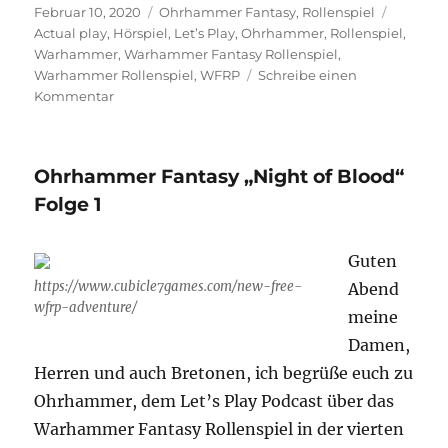
Veröffentlicht
Kategorien
Schlagw
EMBED
Februar 10, 2020
Ohrhammer Fantasy
,
Rollenspiel
am
Actual play
,
Hörspiel
,
Let’s Play
,
Ohrhammer
,
Rollenspiel
,
Warhammer
,
Warhammer Fantasy Rollenspiel
,
Warhammer Rollenspiel
,
WFRP
Schreibe einen
zu
Kommentar
Ohrhammer
Fantasy
“Night
Ohrhammer Fantasy „Night of Blood“
of
Blood”
Folge 1
Folge
2
Guten
https://www.cubicle7games.com/new-free-
Abend
wfrp-adventure/
meine
Damen,
Herren und auch Bretonen, ich begrüße euch zu
Ohrhammer, dem Let’s Play Podcast über das
Warhammer Fantasy Rollenspiel in der vierten