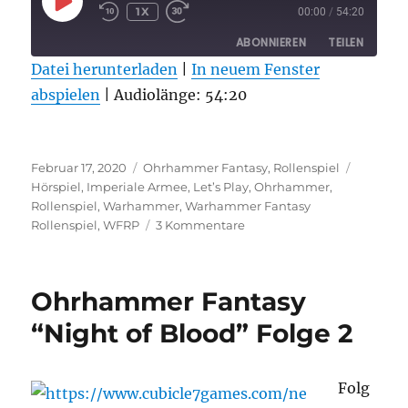
PLAY
1X
00:00
/
54:20
EPISODE
ABONNIEREN
TEILEN
Datei herunterladen
|
In neuem Fenster
abspielen
TEILEN
|
Audiolänge: 54:20
RSS FEED
LINK
Veröffentlicht
Kategorien
Schlagw
EMBED
Februar 17, 2020
Ohrhammer Fantasy
,
Rollenspiel
am
Hörspiel
,
Imperiale Armee
,
Let’s Play
,
Ohrhammer
,
Rollenspiel
,
Warhammer
,
Warhammer Fantasy
zu
Rollenspiel
,
WFRP
3 Kommentare
Ohrhammer
Fantasy
„Night
Ohrhammer Fantasy
of
Blood“
“Night of Blood” Folge 2
Folge
3
Folg