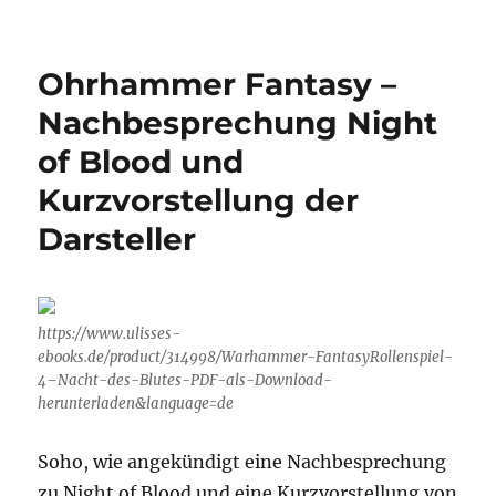
Ohrhammer
Fantasy
„Übersreik“
Ohrhammer Fantasy –
Folge
1
Nachbesprechung Night
of Blood und
Kurzvorstellung der
Darsteller
https://www.ulisses-
ebooks.de/product/314998/Warhammer-FantasyRollenspiel-
4–Nacht-des-Blutes-PDF-als-Download-
herunterladen&language=de
Soho, wie angekündigt eine Nachbesprechung
zu Night of Blood und eine Kurzvorstellung von