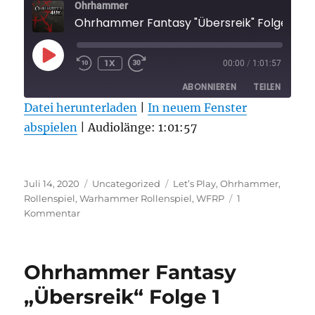
Ohrhammer
Ohrhammer Fantasy "Übersreik" Folge 2
PLAY
1X
00:00
/
1:01:57
EPISODE
ABONNIEREN
TEILEN
Datei herunterladen
|
In neuem Fenster
abspielen
TEILEN
|
Audiolänge: 1:01:57
RSS FEED
LINK
Veröffentlicht
Kategorien
Schlagwörter
EMBED
Juli 14, 2020
Uncategorized
Let’s Play
,
Ohrhammer
,
am
Rollenspiel
,
Warhammer Rollenspiel
,
WFRP
1
zu
Kommentar
Ohrhammer
Fantasy
„Übersreik“
Ohrhammer Fantasy
Folge
2
„Übersreik“ Folge 1