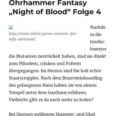
Ohrhammer Fantasy
Nachbesprec
Night
„Night of Blood“ Folge 4
of
Blood
und
Nachde
Kurzvorstellu
https://www.cubicle7games.com/new-free-
m die
der
wfrp-adventure/
Darsteller
Großsc
hwerter
die Mutanten zerstückelt haben, sind sie direkt
zum Plündern, trinken und Foltern
übergegangen. Im Herzen sind Sie halt echte
Staatstruppler. Nach dem Brantweinboarding
des gefangenen Hans haben sie von einem
Tempel unter dem Gasthaus erfahren.
Vielleicht gibt es da noch mehr zu holen?
Bei Sigmars goldenem Hammer, und Ghal