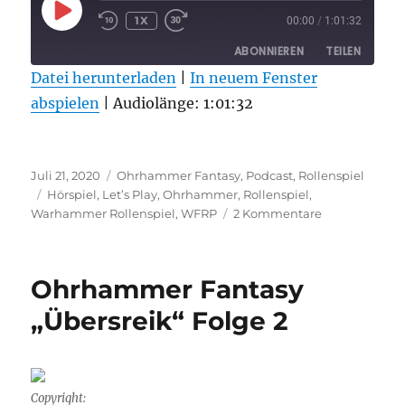
PLAY
1X
00:00
/
1:01:32
EPISODE
ABONNIEREN
TEILEN
Datei herunterladen
|
In neuem Fenster
abspielen
TEILEN
|
Audiolänge: 1:01:32
RSS FEED
LINK
Veröffentlicht
Kategorien
EMBED
Juli 21, 2020
Ohrhammer Fantasy
,
Podcast
,
Rollenspiel
am
Schlagwörter
Hörspiel
,
Let’s Play
,
Ohrhammer
,
Rollenspiel
,
zu
Warhammer Rollenspiel
,
WFRP
2 Kommentare
Ohrhammer
Fantasy
„Übersreik“
Ohrhammer Fantasy
Folge
3
„Übersreik“ Folge 2
Copyright: