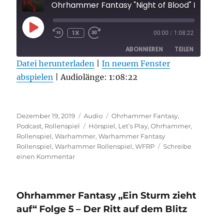
Ohrhammer Fantasy "Night of Blood" Folge 
PLAY
1X
00:00
/
1:08:22
EPISODE
ABONNIEREN
TEILEN
Datei herunterladen
|
In neuem Fenster
abspielen
TEILEN
|
Audiolänge: 1:08:22
RSS FEED
LINK
Veröffentlicht
Format
Kategorien
EMBED
Dezember 19, 2019
Audio
Ohrhammer Fantasy
,
am
Schlagwörter
Podcast
,
Rollenspiel
Hörspiel
,
Let’s Play
,
Ohrhammer
,
Rollenspiel
,
Warhammer
,
Warhammer Fantasy
Rollenspiel
,
Warhammer Rollenspiel
,
WFRP
Schreibe
zu
einen Kommentar
Ohrhammer
Fantasy
„Night
Ohrhammer Fantasy „Ein Sturm zieht
of
Blood“
auf“ Folge 5 – Der Ritt auf dem Blitz
Folge