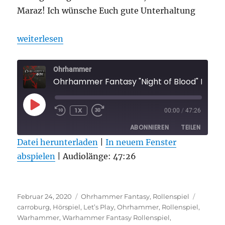
Maraz! Ich wünsche Euch gute Unterhaltung
„Ohrhammer Fantasy „Night of Blood“ Folge 4“
weiterlesen
Ohrhammer
Ohrhammer Fantasy "Night 
PLAY
1X
00:00
/
47:26
EPISODE
ABONNIEREN
TEILEN
Datei herunterladen
|
In neuem Fenster
abspielen
TEILEN
|
Audiolänge: 47:26
RSS FEED
LINK
Veröffentlicht
Kategorien
Schlagw
EMBED
Februar 24, 2020
Ohrhammer Fantasy
,
Rollenspiel
am
carroburg
,
Hörspiel
,
Let’s Play
,
Ohrhammer
,
Rollenspiel
,
Warhammer
,
Warhammer Fantasy Rollenspiel
,