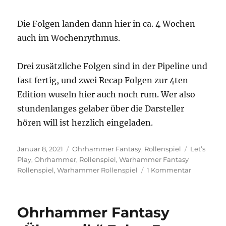
Die Folgen landen dann hier in ca. 4 Wochen
auch im Wochenrythmus.
Drei zusätzliche Folgen sind in der Pipeline und
fast fertig, und zwei Recap Folgen zur 4ten
Edition wuseln hier auch noch rum. Wer also
stundenlanges gelaber über die Darsteller
hören will ist herzlich eingeladen.
Veröffentlicht
Kategorien
Schlagwör
Januar 8, 2021
Ohrhammer Fantasy
,
Rollenspiel
Let’s
am
Play
,
Ohrhammer
,
Rollenspiel
,
Warhammer Fantasy
zu
Rollenspiel
,
Warhammer Rollenspiel
1 Kommentar
Weiter
gehts
in
Ohrhammer Fantasy
Übersreik!