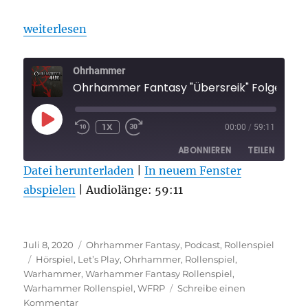
„Ohrhammer Fantasy „Übersreik“ Folge 1“
weiterlesen
Ohrhammer
Ohrhammer Fantasy "Übersreik" Folge 1
PLAY
1X
00:00
/
59:11
EPISODE
ABONNIEREN
TEILEN
Datei herunterladen
|
In neuem Fenster
abspielen
TEILEN
|
Audiolänge: 59:11
RSS FEED
LINK
Veröffentlicht
Kategorien
EMBED
Juli 8, 2020
Ohrhammer Fantasy
,
Podcast
,
Rollenspiel
am
Schlagwörter
Hörspiel
,
Let’s Play
,
Ohrhammer
,
Rollenspiel
,
Warhammer
,
Warhammer Fantasy Rollenspiel
,
Warhammer Rollenspiel
,
WFRP
Schreibe einen
zu
Kommentar