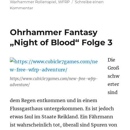
Warhammer Rollenspiel
,
WFRP
Schreibe einen
zu
Kommentar
Ohrhammer
Fantasy
„Night
Ohrhammer Fantasy
of
Blood“
„Night of Blood“ Folge 3
Folge
4
Die
Groß
schw
https://www.cubicle7games.com/new-free-wfrp-
erter
adventure/
sind
dem Regen entkommen und in einem
Flussgasthaus untergekommen. Es ist jedoch
etwas faul im Staate Reikland. Ein Fährmann
ist wahrscheinlich tot, überall sind Spuren von