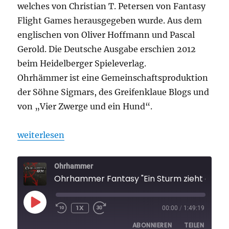
welches von Christian T. Petersen von Fantasy
Flight Games herausgegeben wurde. Aus dem
englischen von Oliver Hoffmann und Pascal
Gerold. Die Deutsche Ausgabe erschien 2012
beim Heidelberger Spieleverlag.
Ohrhämmer ist eine Gemeinschaftsproduktion
der Söhne Sigmars, des Greifenklaue Blogs und
von „Vier Zwerge und ein Hund“.
„Ohrhammer Fantasy „Ein Sturm zieht auf“ Folge 5 
weiterlesen
Ohrhammer
Ohrhammer Fantasy "Ein Sturm
PLAY
1X
00:00
/
1:49:19
EPISODE
ABONNIEREN
TEILEN