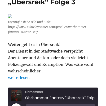
„Übersreik“ Folge 3
Copyright siehe Bild und Link:
https://www.cubicle7games.com/product/warhammer-
fantasy-starter-set/
Weiter geht es in Übersreik!
Der Dienst in der Stadtwache verspricht
Abenteuer und Action, oder doch vielleicht
Polizeigewalt und Korruption. Was wäre wohl
wahrscheinlicher….
„Ohrhammer Fantasy „Übersreik“ Folge 3“
weiterlesen
Ohrhammer
Ohrhammer Fantasy "Übersreik" Folge 3