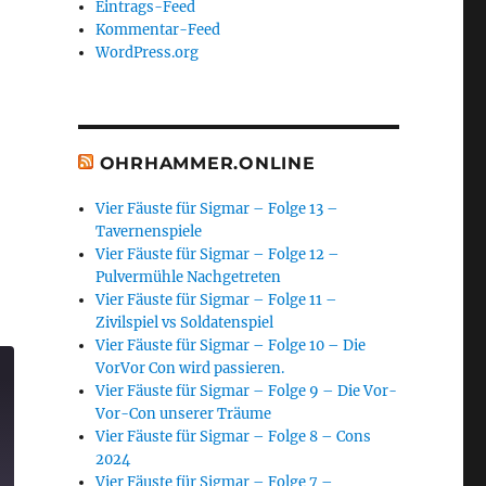
Eintrags-Feed
Kommentar-Feed
WordPress.org
OHRHAMMER.ONLINE
Vier Fäuste für Sigmar – Folge 13 –
Tavernenspiele
Vier Fäuste für Sigmar – Folge 12 –
Pulvermühle Nachgetreten
tasy „Ein Sturm zieht auf“ Folge 3 – Der vermisste H
Vier Fäuste für Sigmar – Folge 11 –
Zivilspiel vs Soldatenspiel
Vier Fäuste für Sigmar – Folge 10 – Die
VorVor Con wird passieren.
Vier Fäuste für Sigmar – Folge 9 – Die Vor-
Vor-Con unserer Träume
Vier Fäuste für Sigmar – Folge 8 – Cons
2024
Vier Fäuste für Sigmar – Folge 7 –