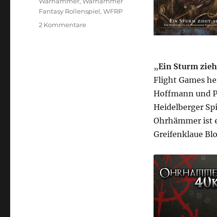
Warhammer
,
Warhammer
Fantasy Rollenspiel
,
WFRP
zu
2 Kommentare
Ohrhammer
Fantasy
„Ein
Sturm
„
Ein Sturm zieh
zieht
Flight Games he
auf“
Hoffmann und Pa
Folge
3
Heidelberger Spi
–
Ohrhämmer ist e
Der
Greifenklaue Bl
vermisste
Händler