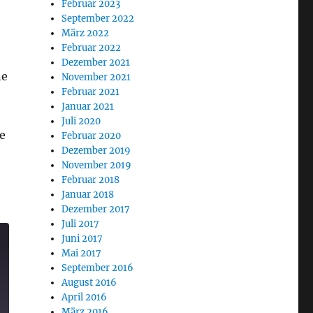
Februar 2023
September 2022
März 2022
Februar 2022
Dezember 2021
ne
November 2021
Februar 2021
Januar 2021
Juli 2020
e
Februar 2020
Dezember 2019
November 2019
Februar 2018
tasy „Ein Sturm zieht auf“ Folge 4 – Ein seltsamer V
Januar 2018
Dezember 2017
Juli 2017
Juni 2017
Mai 2017
September 2016
August 2016
April 2016
März 2016