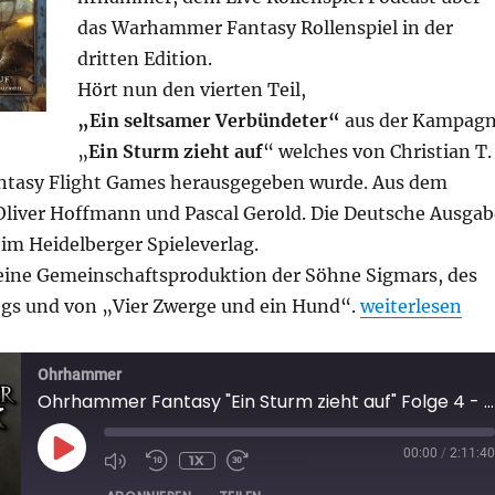
das Warhammer Fantasy Rollenspiel in der
dritten Edition.
Hört nun den vierten Teil,
„Ein seltsamer Verbündeter“
aus der Kampag
„
Ein Sturm zieht auf
“ welches von Christian T.
ntasy Flight Games herausgegeben wurde. Aus dem
Oliver Hoffmann und Pascal Gerold. Die Deutsche Ausgab
im Heidelberger Spieleverlag.
ine Gemeinschaftsproduktion der Söhne Sigmars, des
„Ohrhammer Fan
ogs und von „Vier Zwerge und ein Hund“.
weiterlesen
Ohrhammer
Ohrhammer Fantasy "Ein Sturm zieht auf" Folge 4 - Ein seltsamer Verbündeter
PLAY
00:00
/
2:11:40
1X
EPISODE