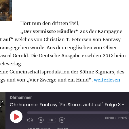
Hört nun den dritten Teil,
„Der vermisste Händler“
aus der Kampagne
t auf
“ welches von Christian T. Petersen von Fantasy
rausgegeben wurde. Aus dem englischen von Oliver
scal Gerold. Die Deutsche Ausgabe erschien 2012 beim
eleverlag.
ine Gemeinschaftsproduktion der Söhne Sigmars, des
„Ohrhammer Fan
ogs und von „Vier Zwerge und ein Hund“.
weiterlesen
Ohrhammer
Ohrhammer Fantasy "Ein Sturm zieht auf" Folge 3 - Der vermisste Händler
PLAY
00:00
/
1:26:51
1X
EPISODE