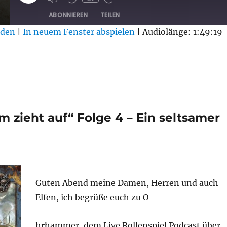
EPISODE
ABONNIEREN
TEILEN
aden
|
In neuem Fenster abspielen
|
Audiolänge: 1:49:19
 zieht auf“ Folge 4 – Ein seltsamer
Guten Abend meine Damen, Herren und auch
Elfen, ich begrüße euch zu O
hrhammer, dem Live Rollenspiel Podcast über