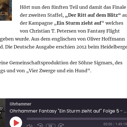
Hört nun den fünften Teil und damit das Finale
der zweiten Staffel,
„Der Ritt auf dem Blitz“
au
der Kampagne „
Ein Sturm zieht auf
“ welches
von Christian T. Petersen von Fantasy Flight
geben wurde. Aus dem englischen von Oliver Hoffmann
ld. Die Deutsche Ausgabe erschien 2012 beim Heidelberg
ine Gemeinschaftsproduktion der Söhne Sigmars, des
ogs und von „Vier Zwerge und ein Hund“.
asy „Ein Sturm zieht auf“ Folge 5 – Der Ritt auf dem B
Ohrhammer
Ohrhammer Fantasy "Ein Sturm zieht auf" Folge 5 - Der Ritt auf dem Blitz
PLAY
00:00
/
1:49:19
1X