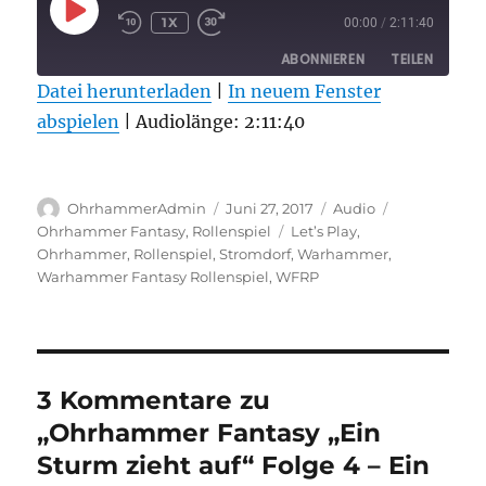
PLAY
1X
00:00
/
2:11:40
EPISODE
ABONNIEREN
TEILEN
Datei herunterladen
|
In neuem Fenster
abspielen
TEILEN
|
Audiolänge: 2:11:40
RSS FEED
LINK
Autor
Veröffentlicht
Format
Kategorien
EMBED
OhrhammerAdmin
Juni 27, 2017
Audio
am
Schlagwörter
Ohrhammer Fantasy
,
Rollenspiel
Let’s Play
,
Ohrhammer
,
Rollenspiel
,
Stromdorf
,
Warhammer
,
Warhammer Fantasy Rollenspiel
,
WFRP
3 Kommentare zu
„Ohrhammer Fantasy „Ein
Sturm zieht auf“ Folge 4 – Ein