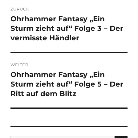
Beitragsnavigation
ZURÜCK
Ohrhammer Fantasy „Ein
Vorheriger
Beitrag:
Sturm zieht auf“ Folge 3 – Der
vermisste Händler
WEITER
Ohrhammer Fantasy „Ein
Nächster
Beitrag:
Sturm zieht auf“ Folge 5 – Der
Ritt auf dem Blitz
SU