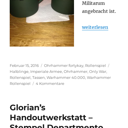
Militarum
angebracht ist.
„Glorian’s Handout
weiterlesen
Veröffentlicht
Kategorien
Schlagwö
Februar 15, 2016
Ohrhammer fortykay
,
Rollenspiel
am
Halblinge
,
Imperiale Armee
,
Ohrhammer
,
Only War
,
Rollenspiel
,
Tassen
,
Warhammer 40.000
,
Warhammer
zu
Rollenspiel
4 Kommentare
Glorian’s
Handoutwerkstatt
–
Glorian’s
Imperiale
Armee
Handoutwerkstatt –
Becher
Stempel Departmento