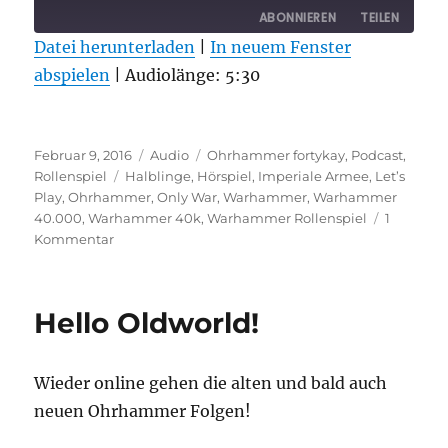
ABONNIEREN
TEILEN
Datei herunterladen
|
In neuem Fenster
abspielen
TEILEN
|
Audiolänge: 5:30
RSS FEED
LINK
Veröffentlicht
Format
Kategorien
EMBED
Februar 9, 2016
Audio
Ohrhammer fortykay
,
Podcast
,
am
Schlagwörter
Rollenspiel
Halblinge
,
Hörspiel
,
Imperiale Armee
,
Let’s
Play
,
Ohrhammer
,
Only War
,
Warhammer
,
Warhammer
40.000
,
Warhammer 40k
,
Warhammer Rollenspiel
1
zu
Kommentar
Ohrhammer
fortykay
Eleventh
Hello Oldworld!
Hour
Folge
0
Wieder online gehen die alten und bald auch
neuen Ohrhammer Folgen!