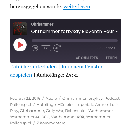
„Ohrhammer fortykay Eleven
herausgegeben wurde.
weiterlesen
Ohrhammer
Ohrhammer fortykay Eleventh Hour Folge 1
PLAY
1X
00:00
/
45:31
EPISODE
ABONNIEREN
TEILEN
Datei herunterladen
|
In neuem Fenster
abspielen
TEILEN
|
Audiolänge: 45:31
RSS FEED
LINK
Veröffentlicht
Format
Kategorien
EMBED
Februar 23, 2016
Audio
Ohrhammer fortykay
,
Podcast
,
am
Schlagwörter
Rollenspiel
Halblinge
,
Hörspiel
,
Imperiale Armee
,
Let’s
Play
,
Ohrhammer
,
Only War
,
Rollenspiel
,
Warhammer
,
Warhammer 40.000
,
Warhammer 40k
,
Warhammer
zu
Rollenspiel
7 Kommentare
Ohrhammer