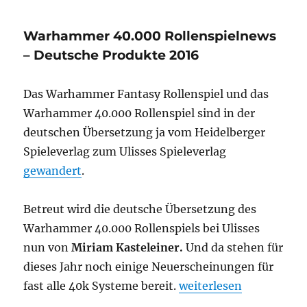
fortykay
Eleventh
Warhammer 40.000 Rollenspielnews
Hour
Folge
– Deutsche Produkte 2016
1
Das Warhammer Fantasy Rollenspiel und das
Warhammer 40.000 Rollenspiel sind in der
deutschen Übersetzung ja vom Heidelberger
Spieleverlag zum Ulisses Spieleverlag
gewandert
.
Betreut wird die deutsche Übersetzung des
Warhammer 40.000 Rollenspiels bei Ulisses
nun von
Miriam Kasteleiner.
Und da stehen für
dieses Jahr noch einige Neuerscheinungen für
„Warhammer 40.000 Rol
fast alle 40k Systeme bereit.
weiterlesen