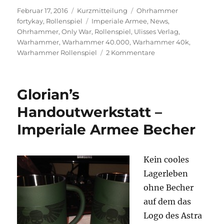
Veröffentlicht
Format
Kategorien
Februar 17, 2016
Kurzmitteilung
Ohrhammer
am
Schlagwörter
fortykay
,
Rollenspiel
Imperiale Armee
,
News
,
Ohrhammer
,
Only War
,
Rollenspiel
,
Ulisses Verlag
,
Warhammer
,
Warhammer 40.000
,
Warhammer 40k
,
zu
Warhammer Rollenspiel
2 Kommentare
Warhammer
40.000
Rollenspielnews
Glorian’s
–
Deutsche
Handoutwerkstatt –
Produkte
Imperiale Armee Becher
2016
Kein cooles
Lagerleben
ohne Becher
auf dem das
Logo des Astra