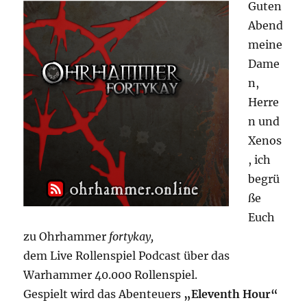
Guten
Abend
meine
Dame
n,
Herre
n und
Xenos
, ich
begrü
ße
Euch
zu Ohrhammer
fortykay,
dem Live Rollenspiel Podcast über das
Warhammer 40.000 Rollenspiel.
Gespielt wird das Abenteuers
„Eleventh Hour“