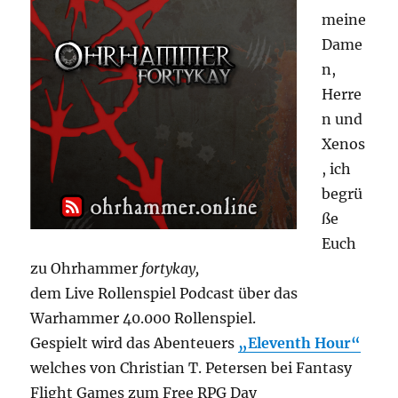
meine
Dame
n,
Herre
n und
Xenos
, ich
begrü
ße
Euch
zu Ohrhammer
fortykay,
dem Live Rollenspiel Podcast über das
Warhammer 40.000 Rollenspiel.
Gespielt wird das Abenteuers
„Eleventh Hour“
welches von Christian T. Petersen bei Fantasy
Flight Games zum Free RPG Day