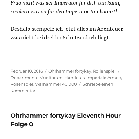
Frag nicht was der Imperator für dich tun kann,
sondern was du für den Imperator tun kannst!
Deshalb stempele ich jetzt alles im Abenteuer
was nicht bei drei im Schützenloch liegt.
Veröffentlicht
Kategorien
Schlagw
Februar 10, 2016
Ohrhammer fortykay
,
Rollenspiel
am
Departmento Munitorum
,
Handouts
,
Imperiale Armee
,
Rollenspiel
,
Warhammer 40.000
Schreibe einen
zu
Kommentar
Glorian’s
Handoutwerkstatt
–
Ohrhammer fortykay Eleventh Hour
Stempel
Departmento
Folge 0
Munitorum