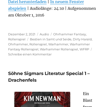
Datei herunterladen
|
In neuem Fenster
abspielen
TEILEN
|
Audiolänge: 24:10
|
Aufgenommen
RSS FEED
am Oktober 1, 2016
LINK
EMBED
Veröffentlicht
Format
Kategorien
Dezember 2, 2021
Audio
Ohrhammer Fantasy
,
am
Schlagwörter
Rollenspiel
Bestien in Samt und Seide
,
Dirty Harald
,
Ohrhammer
,
Rollenspiel
,
Warhammer
,
Warhammer
Fantasy Rollenspiel
,
Warhammer Rollenspiel
,
WFRP
zu
Schreibe einen Kommentar
Söhne
Sigmars
Literatur
Söhne Sigmars Literatur Special 1 –
Special
2
Drachenfels
–
Bestien
Ein
in
Samt
Blast
und