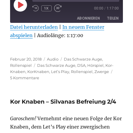
PLAY
1X
00:00
/
1:17:00
EPISODE
ABONNIEREN
TEILEN
Datei herunterladen
|
In neuem Fenster
abspielen
TEILEN
|
Audiolänge: 1:17:00
RSS FEED
LINK
Veröffentlicht
Format
Kategorien
EMBED
Februar 20, 2018
Audio
Das Schwarze Auge
,
am
Schlagwörter
Rollenspiel
Das Schwarze Auge
,
DSA
,
Hörspiel
,
Kor-
Knaben
,
KorKnaben
,
Let’s Play
,
Rollenspiel
,
Zwerge
zu
5 Kommentare
Kor
Knaben
–
Kor Knaben – Silvanas Befreiung 2/4
Silvanas
Befreiung
3/4
Garoschem!
Vernehmt eine neuen Folge der Kor
Knaben, dem Let’s Play einer zwergischen