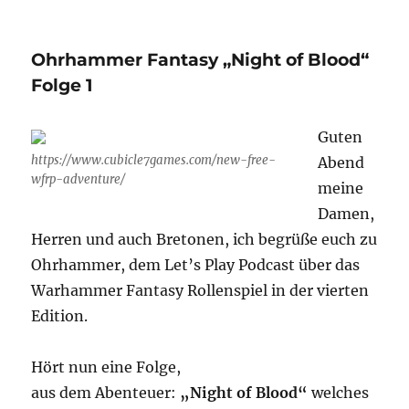
Söhne
Sigmars
Literatur
Ohrhammer Fantasy „Night of Blood“
Special
1
Folge 1
–
Drachenfels
Guten
https://www.cubicle7games.com/new-free-
Abend
wfrp-adventure/
meine
Damen,
Herren und auch Bretonen, ich begrüße euch zu
Ohrhammer, dem Let’s Play Podcast über das
Warhammer Fantasy Rollenspiel in der vierten
Edition.
Hört nun eine Folge,
aus dem Abenteuer:
„Night of Blood“
welches