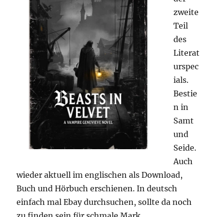
2022
zweite
und
alle
Teil
deutschsprachigen
des
Warhammer
Literat
Gruppen
urspec
ials.
Bestie
n in
Samt
und
Seide.
Auch
wieder aktuell im englischen als Download,
Buch und Hörbuch erschienen. In deutsch
einfach mal Ebay durchsuchen, sollte da noch
zu finden sein für schmale Mark.