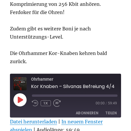
Komprimierung von 256 Kbit anhören.
Ferdoker für die Ohren!
Zudem gibt es weitere Boni je nach
Unterstützungs-Level.
Die Ohrhammer Kor-Knaben kehren bald
zurück.
Ohrhammer
Kor Knaben – Silvanas Befreiung 4/4
PLAY
1X
00:00
/
59:49
EPISODE
ABONNIEREN
TEILEN
Datei herunterladen
|
In neuem Fenster
abspielen
TEILEN
|
Audiolänge: 59:49