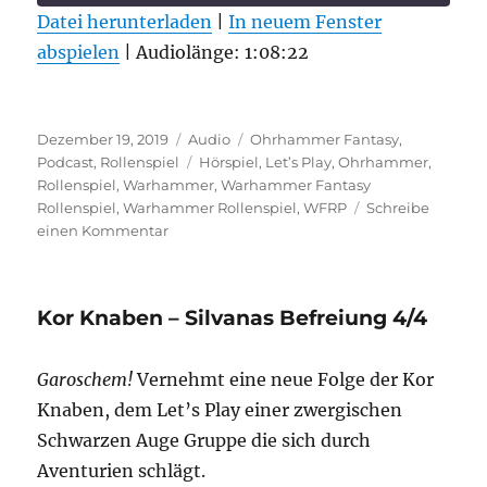
Datei herunterladen
|
In neuem Fenster
abspielen
TEILEN
|
Audiolänge: 1:08:22
RSS FEED
LINK
Veröffentlicht
Format
Kategorien
EMBED
Dezember 19, 2019
Audio
Ohrhammer Fantasy
,
am
Schlagwörter
Podcast
,
Rollenspiel
Hörspiel
,
Let’s Play
,
Ohrhammer
,
Rollenspiel
,
Warhammer
,
Warhammer Fantasy
Rollenspiel
,
Warhammer Rollenspiel
,
WFRP
Schreibe
zu
einen Kommentar
Ohrhammer
Fantasy
„Night
Kor Knaben – Silvanas Befreiung 4/4
of
Blood“
Folge
Garoschem!
Vernehmt eine neue Folge der Kor
1
Knaben, dem Let’s Play einer zwergischen
Schwarzen Auge Gruppe die sich durch
Aventurien schlägt.