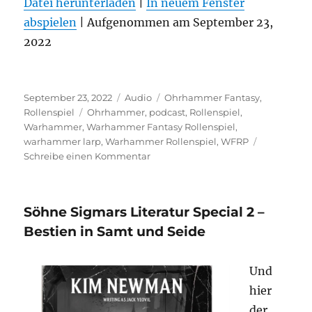
Datei herunterladen
|
In neuem Fenster
abspielen
TEILEN
|
Aufgenommen am September 23,
RSS FEED
2022
LINK
EMBED
Veröffentlicht
Format
Kategorien
September 23, 2022
Audio
Ohrhammer Fantasy
,
am
Schlagwörter
Rollenspiel
Ohrhammer
,
podcast
,
Rollenspiel
,
Warhammer
,
Warhammer Fantasy Rollenspiel
,
warhammer larp
,
Warhammer Rollenspiel
,
WFRP
zu
Schreibe einen Kommentar
Vier
Fäuste
für
Söhne Sigmars Literatur Special 2 –
Sigmar
–
Bestien in Samt und Seide
Folge
2
Und
Epic
Empires
hier
Highlights
der