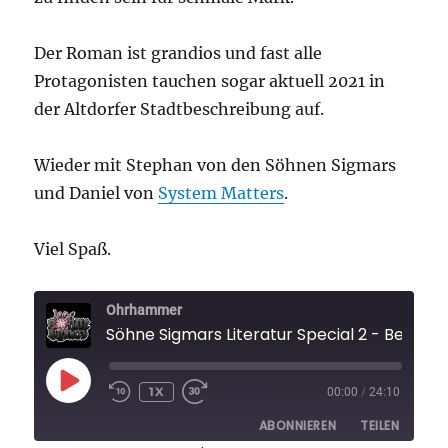
Der Roman ist grandios und fast alle
Protagonisten tauchen sogar aktuell 2021 in
der Altdorfer Stadtbeschreibung auf.
Wieder mit Stephan von den Söhnen Sigmars
und Daniel von
System Matters
.
Viel Spaß.
Ohrhammer
Söhne Sigmars Literatur Special 2 - B
PLAY
1X
00:00
/
24:10
EPISODE
ABONNIEREN
TEILEN