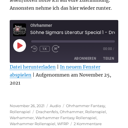
lesen/hören hoffe ich auf eure Zustimmung.
Ansonsten nehme ich das hier wieder runter.
Ohrhammer
Söhne Sigmars Literatur Special 1 - Drachenf
PLAY
1X
00:00
/
EPISODE
ABONNIEREN
TEILEN
Datei herunterladen
|
In neuem Fenster
abspielen
TEILEN
|
Aufgenommen am November 25,
RSS FEED
2021
LINK
EMBED
Veröffentlicht
Format
Kategorien
November 26, 2021
Audio
Ohrhammer Fantasy
,
am
Schlagwörter
Rollenspiel
Drachenfels
,
Ohrhammer
,
Rollenspiel
,
Warhammer
,
Warhammer Fantasy Rollenspiel
,
zu
Warhammer Rollenspiel
,
WFRP
2 Kommentare