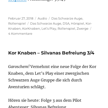
RSS FEED
LINK
Veröffentlicht
Format
Kategorien
EMBED
Februar 27, 2018
Audio
Das Schwarze Auge
,
am
Schlagwörter
Rollenspiel
Das Schwarze Auge
,
DSA
,
Hörspiel
,
Kor-
Knaben
,
KorKnaben
,
Let’s Play
,
Rollenspiel
,
Zwerge
zu
4 Kommentare
Kor
Knaben
–
Kor Knaben – Silvanas Befreiung 3/4
Silvanas
Befreiung
4/4
Garoschem!
Vernehmt eine neue Folge der Kor
Knaben, dem Let’s Play einer zwergischen
Schwarzen Auge Gruppe die sich durch
Aventurien schlägt.
Hören sie heute: Folge 3 aus dem Pilot
Abenteuer: Silvanas Befreiung