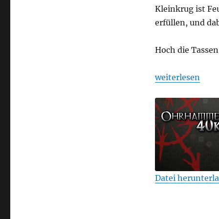
Kleinkrug ist F
erfüllen, und da
Hoch die Tassen
„Ohrhammer Fan
weiterlesen
Datei herunterl
TEILEN
RSS FEED
LINK