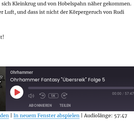
d sich Kleinkrug und von Hobelspahn näher gekommen.
der Luft, und dass ist nicht der Körpergeruch von Rudi
t!
tasy „Übersreik“ Folge 5“
Ohrhammer
Ohrhammer Fantasy "Übersreik" Folge 5
PLAY
00:00
/
57:47
1X
EPISODE
ABONNIEREN
TEILEN
aden
|
In neuem Fenster abspielen
|
Audiolänge: 57:47