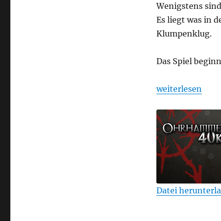
Wenigstens sin
Es liegt was in 
Klumpenklug.
Das Spiel beginn
„Ohrhammer Fan
weiterlesen
Datei herunterl
TEILEN
RSS FEED