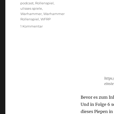
podcast
,
Rollenspiel
,
ulisses spiele
,
Warhammer
,
Warhammer
Rollenspiel
,
WFRP
zu
1 Kommentar
Ohrhammer
Fantasy
„Übersreik“
Folge
6
https
einste
Bevor es zum In
Und in Folge 6 s
dieses Piepen i