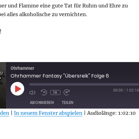
euer und Flamme eine gute Tat für Ruhm und Ehre zu
bei alles alkoholische zu vernichten.
!
tasy „Übersreik“ Folge 6“
Ohrhammer
Ohrhammer Fantasy "Übersreik" Folge 6
PLAY
00:00
/
1:02:10
1X
EPISODE
ABONNIEREN
TEILEN
aden
|
In neuem Fenster abspielen
|
Audiolänge: 1:02:10