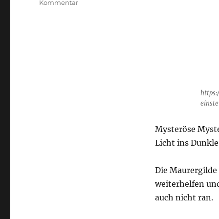
zu
Kommentar
Ohrhammer
Fantasy
„Übersreik“
Folge
5
https
einste
Mysteröse Myste
Licht ins Dunkl
Die Maurergilde
weiterhelfen un
auch nicht ran.