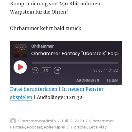
Komprimierung von 256 Kbit anhören.
Warpstein für die Ohren!
Ohrhammer kehrt bald zurück.
Ohrhammer
Ohrhammer Fantasy "Übersreik" Folge 3
PLAY
1X
00:00
/
1:01:32
EPISODE
ABONNIEREN
TEILEN
Datei herunterladen
|
In neuem Fenster
abspielen
TEILEN
|
Audiolänge: 1:01:32
RSS FEED
LINK
Autor
Veröffentlicht
Kategorien
EMBED
OhrhammerAdmin
Juli 21, 2020
Ohrhammer
am
Schlagwörter
Fantasy
,
Podcast
,
Rollenspiel
Hörspiel
,
Let’s Play
,