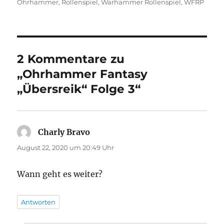
Ohrhammer
,
Rollenspiel
,
Warhammer Rollenspiel
,
WFRP
2 Kommentare zu
„Ohrhammer Fantasy
„Übersreik“ Folge 3“
Charly Bravo
sagt:
August 22, 2020 um 20:49 Uhr
Wann geht es weiter?
Antworten