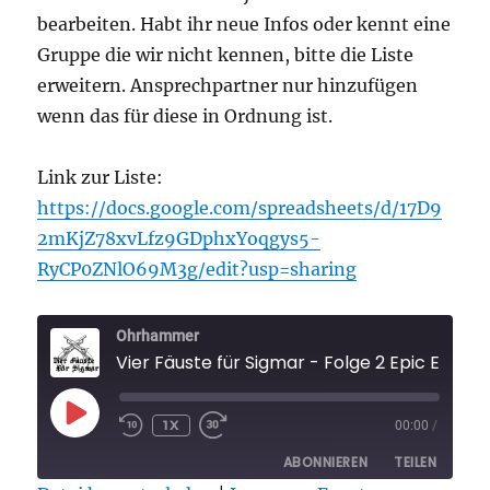
bearbeiten. Habt ihr neue Infos oder kennt eine
Gruppe die wir nicht kennen, bitte die Liste
erweitern. Ansprechpartner nur hinzufügen
wenn das für diese in Ordnung ist.
Link zur Liste:
https://docs.google.com/spreadsheets/d/17D9
2mKjZ78xvLfz9GDphxYoqgys5-
RyCP0ZNlO69M3g/edit?usp=sharing
Ohrhammer
Vier Fäuste für Sigmar - Folge 2 Epic Empires Highlights 2022 und alle deutschsprachigen Warhammer G
PLAY
1X
00:00
/
EPISODE
ABONNIEREN
TEILEN