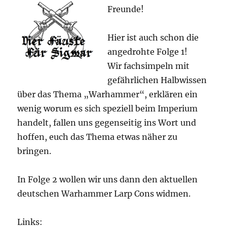
2022
Freunde!
und
alle
deutschsprachigen
Hier ist auch schon die
Warhammer
angedrohte Folge 1!
Gruppen
Wir fachsimpeln mit
gefährlichen Halbwissen
über das Thema „Warhammer“, erklären ein
wenig worum es sich speziell beim Imperium
handelt, fallen uns gegenseitig ins Wort und
hoffen, euch das Thema etwas näher zu
bringen.
In Folge 2 wollen wir uns dann den aktuellen
deutschen Warhammer Larp Cons widmen.
Links: