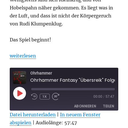
Hobelspahn näher gekommen. Es liegt was in
der Luft, und dass ist nicht der Körpergeruch
von Rudi Klumpenklug.
Das Spiel beginnt!
„Ohrhammer Fantasy „Übersreik“ Folge 5“
weiterlesen
Ohrhammer
Ohrhammer Fantasy "Übersreik" Folge 5
PLAY
1X
00:00
/
57:47
EPISODE
ABONNIEREN
TEILEN
Datei herunterladen
|
In neuem Fenster
abspielen
TEILEN
|
Audiolänge: 57:47
RSS FEED