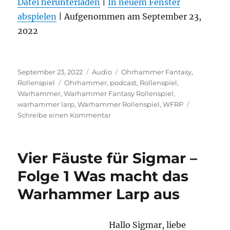
Datei herunterladen
|
In neuem Fenster
abspielen
TEILEN
|
Aufgenommen am September 23,
RSS FEED
2022
LINK
EMBED
Veröffentlicht
Format
Kategorien
September 23, 2022
Audio
Ohrhammer Fantasy
,
am
Schlagwörter
Rollenspiel
Ohrhammer
,
podcast
,
Rollenspiel
,
Warhammer
,
Warhammer Fantasy Rollenspiel
,
warhammer larp
,
Warhammer Rollenspiel
,
WFRP
zu
Schreibe einen Kommentar
Vier
Fäuste
für
Vier Fäuste für Sigmar –
Sigmar
–
Folge 1 Was macht das
Folge
Warhammer Larp aus
2
Epic
Empires
Highlights
Hallo Sigmar, liebe