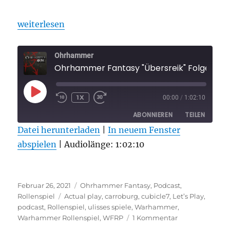
„Ohrhammer Fantasy „Übersreik“ Folge 6“
weiterlesen
Ohrhammer
Ohrhammer Fantasy "Übersreik" Folge 6
PLAY
1X
00:00
/
1:02:10
EPISODE
ABONNIEREN
TEILEN
Datei herunterladen
|
In neuem Fenster
abspielen
TEILEN
|
Audiolänge: 1:02:10
RSS FEED
LINK
Veröffentlicht
Kategorien
EMBED
Februar 26, 2021
Ohrhammer Fantasy
,
Podcast
,
am
Schlagwörter
Rollenspiel
Actual play
,
carroburg
,
cubicle7
,
Let’s Play
,
podcast
,
Rollenspiel
,
ulisses spiele
,
Warhammer
,
zu
Warhammer Rollenspiel
,
WFRP
1 Kommentar
Ohrhammer