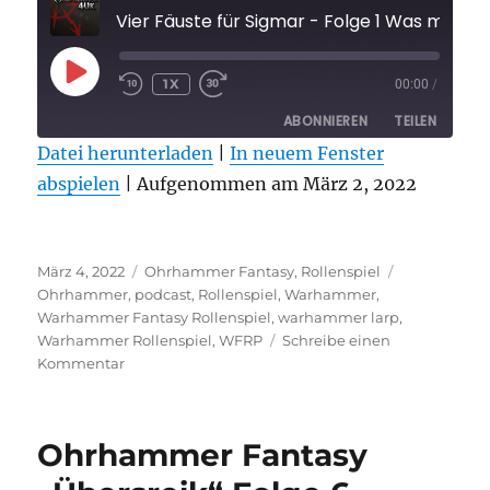
Vier Fäuste für Sigmar - Folge 1
PLAY
1X
00:00
/
EPISODE
ABONNIEREN
TEILEN
Datei herunterladen
|
In neuem Fenster
abspielen
TEILEN
|
Aufgenommen am März 2, 2022
RSS FEED
LINK
Veröffentlicht
Kategorien
Schlagwörte
EMBED
März 4, 2022
Ohrhammer Fantasy
,
Rollenspiel
am
Ohrhammer
,
podcast
,
Rollenspiel
,
Warhammer
,
Warhammer Fantasy Rollenspiel
,
warhammer larp
,
Warhammer Rollenspiel
,
WFRP
Schreibe einen
zu
Kommentar
Vier
Fäuste
für
Ohrhammer Fantasy
Sigmar
–