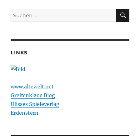
Folge
4
SU
Suchen
nach:
LINKS
www.altewelt.net
Greifenklaue Blog
Ulisses Spieleverlag
Erdenstern