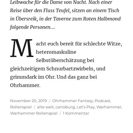
Leibwache für die Dame von Nacht. Nach einer
Reise über den Fluss Teufel, sitzen an einem Tisch
in Übersreik, in der Taverne zum Roten Halbmond
folgende Personen….
M
acht euch bereit für schlechte Witze,
heteromaskuline
Selbstüberschätzung bei
gleichzeitigem Schnurbartzwirbeln, und
grimmdark im Ohr. Und das ganz bei
Ohrhammer.
Veröffentlicht
Kategorien
November 20, 2019
Ohrhammer Fantasy
,
Podcast
,
am
Schlagwörter
Rollenspiel
alte welt
,
carroburg
,
Let’s Play
,
Warhammer
,
zu
Warhammer Rollenspiel
1 Kommentar
Die
Alte
Welt