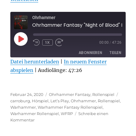
Ohrhammer
Ohrhammer Fantasy "Night 
PLAY
1X
00:00
/
47:26
EPISODE
ABONNIEREN
TEILEN
Datei herunterladen
|
In neuem Fenster
abspielen
TEILEN
|
Audiolänge: 47:26
RSS FEED
LINK
Veröffentlicht
Kategorien
Schlagw
EMBED
Februar 24, 2020
Ohrhammer Fantasy
,
Rollenspiel
am
carroburg
,
Hörspiel
,
Let’s Play
,
Ohrhammer
,
Rollenspiel
,
Warhammer
,
Warhammer Fantasy Rollenspiel
,
Warhammer Rollenspiel
,
WFRP
Schreibe einen
zu
Kommentar
Ohrhammer
Fantasy