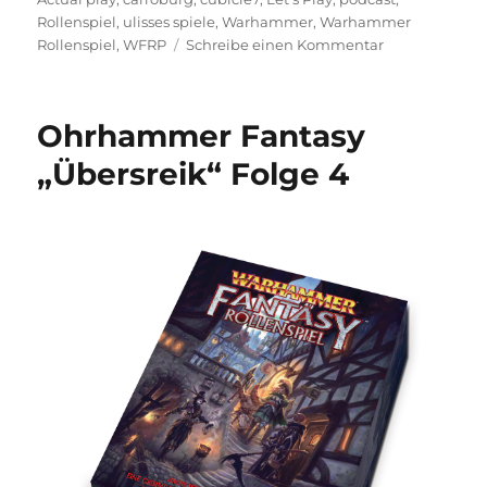
Rollenspiel
,
ulisses spiele
,
Warhammer
,
Warhammer
zu
Rollenspiel
,
WFRP
Schreibe einen Kommentar
Ohrhammer
Fantasy
„Übersreik“
Ohrhammer Fantasy
Folge
5
„Übersreik“ Folge 4