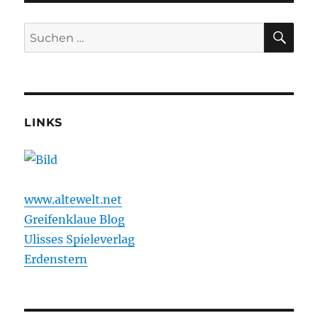
lebt!
SU
Suchen
nach:
LINKS
www.altewelt.net
Greifenklaue Blog
Ulisses Spieleverlag
Erdenstern