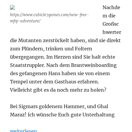
Nachde
https://www.cubicle7games.com/new-free-
m die
wfrp-adventure/
Großsc
hwerter
die Mutanten zerstückelt haben, sind sie direkt
zum Plündern, trinken und Foltern
übergegangen. Im Herzen sind Sie halt echte
Staatstruppler. Nach dem Brantweinboarding
des gefangenen Hans haben sie von einem
Tempel unter dem Gasthaus erfahren.
Vielleicht gibt es da noch mehr zu holen?
Bei Sigmars goldenem Hammer, und Ghal
Maraz! Ich wünsche Euch gute Unterhaltung
„Ohrhammer Fantasy „Night of Blood“ Folge 4“
weiterlesen