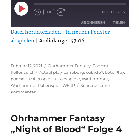
PLAY
1X
00:00
/
57:06
EPISODE
ABONNIEREN
TEILEN
Datei herunterladen
|
In neuem Fenster
abspielen
TEILEN
|
Audiolänge: 57:06
RSS FEED
LINK
Veröffentlicht
Kategorien
EMBED
Februar 12, 2021
Ohrhammer Fantasy
,
Podcast
,
am
Schlagwörter
Rollenspiel
Actual play
,
carroburg
,
cubicle7
,
Let’s Play
,
podcast
,
Rollenspiel
,
ulisses spiele
,
Warhammer
,
Warhammer Rollenspiel
,
WFRP
Schreibe einen
zu
Kommentar
Ohrhammer
Fantasy
„Übersreik“
Ohrhammer Fantasy
Folge
4
„Night of Blood“ Folge 4