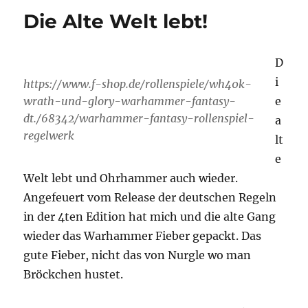
„Night
Die Alte Welt lebt!
of
Blood“
Folge
D
4
i
https://www.f-shop.de/rollenspiele/wh40k-
wrath-und-glory-warhammer-fantasy-
e
dt./68342/warhammer-fantasy-rollenspiel-
a
regelwerk
lt
e
Welt lebt und Ohrhammer auch wieder.
Angefeuert vom Release der deutschen Regeln
in der 4ten Edition hat mich und die alte Gang
wieder das Warhammer Fieber gepackt. Das
gute Fieber, nicht das von Nurgle wo man
Bröckchen hustet.