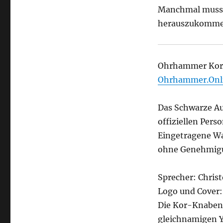
Manchmal muss m
herauszukomme
Ohrhammer Kor-
Ohrhammer.Onl
Das Schwarze Au
offiziellen Per
Eingetragene Wa
ohne Genehmigun
Sprecher: Chri
Logo und Cover:
Die Kor-Knaben
gleichnamigen Y