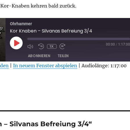
Kor-Knaben kehren bald zurück.
Ohrhammer
Kor Knaben – Silvanas Befreiung 3/4
PLAY
00:00
/
1:17:00
1X
EPISODE
ABONNIEREN
TEILEN
aden
|
In neuem Fenster abspielen
|
Audiolänge: 1:17:00
– Silvanas Befreiung 3/4“