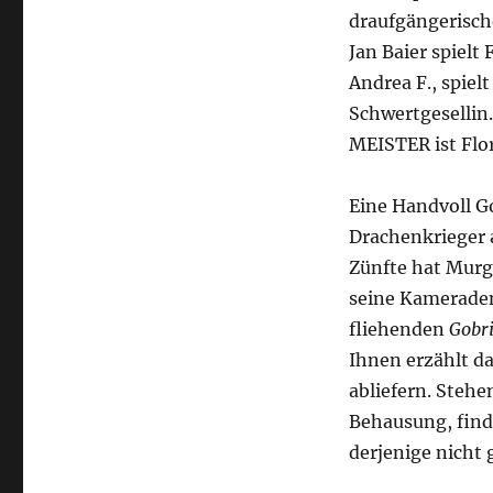
draufgängerisch
Jan Baier spielt
Andrea F., spiel
Schwertgesellin.
MEISTER ist Flo
Eine Handvoll G
Drachenkrieger 
Zünfte hat Murg
seine Kameraden
fliehenden
Gobr
Ihnen erzählt da
abliefern. Stehe
Behausung, find
derjenige nicht 