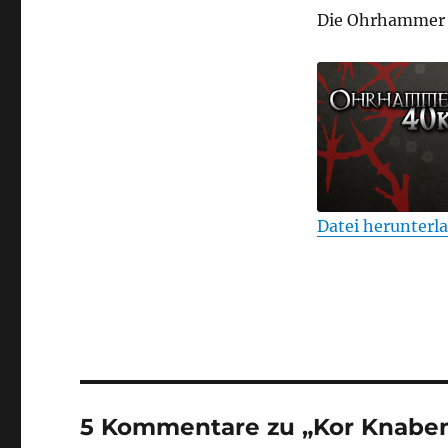
Die Ohrhammer 
Datei herunterl
TEILEN
RSS FEED
LINK
EMBED
5 Kommentare zu „Kor Knaben 