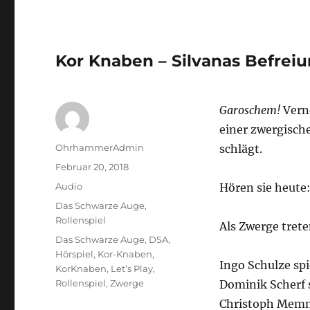
Kor Knaben – Silvanas Befreiu
Garoschem!
Verne
einer zwergisch
Autor
OhrhammerAdmin
schlägt.
Veröffentlicht
Februar 20, 2018
am
Format
Audio
Hören sie heute:
Kategorien
Das Schwarze Auge
,
Rollenspiel
Als Zwerge trete
Schlagwörter
Das Schwarze Auge
,
DSA
,
Hörspiel
,
Kor-Knaben
,
Ingo Schulze sp
KorKnaben
,
Let’s Play
,
Rollenspiel
,
Zwerge
Dominik Scherf 
Christoph Memme