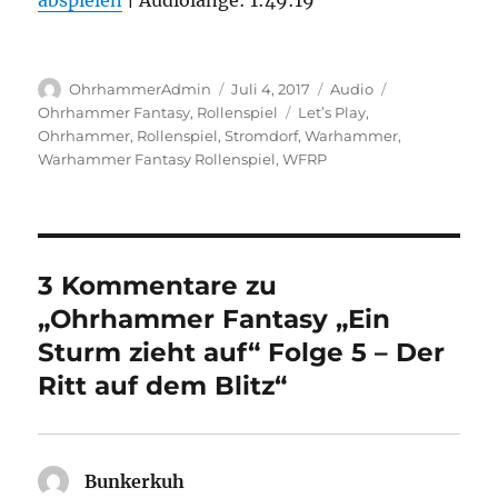
abspielen
TEILEN
|
Audiolänge: 1:49:19
RSS FEED
LINK
Autor
Veröffentlicht
Format
Kategorien
EMBED
OhrhammerAdmin
Juli 4, 2017
Audio
am
Schlagwörter
Ohrhammer Fantasy
,
Rollenspiel
Let’s Play
,
Ohrhammer
,
Rollenspiel
,
Stromdorf
,
Warhammer
,
Warhammer Fantasy Rollenspiel
,
WFRP
3 Kommentare zu
„Ohrhammer Fantasy „Ein
Sturm zieht auf“ Folge 5 – Der
Ritt auf dem Blitz“
Bunkerkuh
sagt: