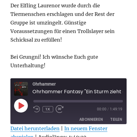
Der Elfling Laurenor wurde durch die
Tiermenschen erschlagen und der Rest der
Gruppe ist umzingelt. Günstige
Voraussetzungen für einen Trollslayer sein
Schicksal zu erfüllen!
Bei Grungni! Ich wünsche Euch gute
Unterhaltung!
Ohrhammer
Ohrhammer Fantasy "Ein Sturm
PLAY
1X
00:00
/
1:49:19
EPISODE
ABONNIEREN
TEILEN
Datei herunterladen
|
In neuem Fenster