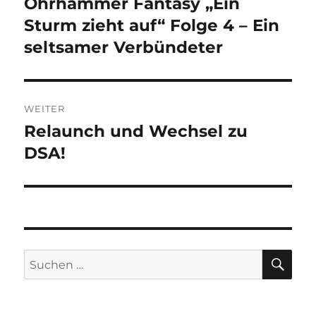
Ohrhammer Fantasy „Ein
Vorheriger
Beitrag:
Sturm zieht auf“ Folge 4 – Ein
seltsamer Verbündeter
WEITER
Relaunch und Wechsel zu
Nächster
Beitrag:
DSA!
SU
Suchen
nach: