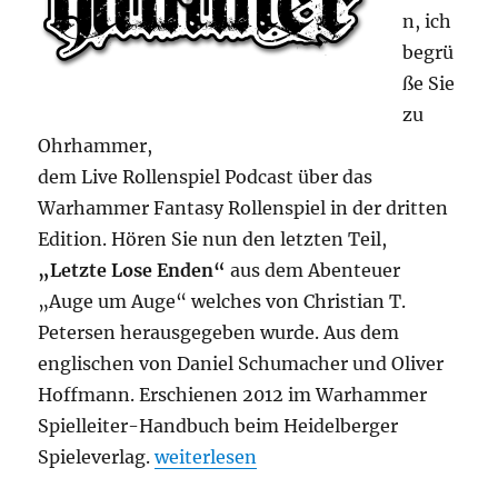
n, ich
begrü
ße Sie
zu
Ohrhammer,
dem Live Rollenspiel Podcast über das
Warhammer Fantasy Rollenspiel in der dritten
Edition. Hören Sie nun den letzten Teil,
„Letzte Lose Enden“
aus dem Abenteuer
„Auge um Auge“ welches von Christian T.
Petersen herausgegeben wurde. Aus dem
englischen von Daniel Schumacher und Oliver
Hoffmann. Erschienen 2012 im Warhammer
Spielleiter-Handbuch beim Heidelberger
„Ohrhammer Fantasy „Auge um Auge“ 
Spieleverlag.
weiterlesen