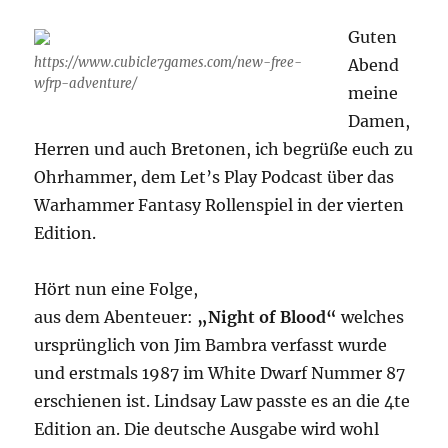
Blood
Guten
und
Kurzvorstellu
https://www.cubicle7games.com/new-free-
Abend
der
wfrp-adventure/
meine
Darsteller
Damen,
Herren und auch Bretonen, ich begrüße euch zu
Ohrhammer, dem Let’s Play Podcast über das
Warhammer Fantasy Rollenspiel in der vierten
Edition.
Hört nun eine Folge,
aus dem Abenteuer:
„Night of Blood“
welches
ursprünglich von Jim Bambra verfasst wurde
und erstmals 1987 im White Dwarf Nummer 87
erschienen ist. Lindsay Law passte es an die 4te
Edition an. Die deutsche Ausgabe wird wohl