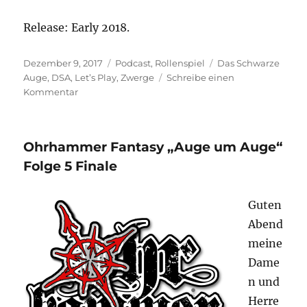
Release: Early 2018.
Veröffentlicht
Kategorien
Schlagwörter
Dezember 9, 2017
Podcast
,
Rollenspiel
Das Schwarze
am
Auge
,
DSA
,
Let’s Play
,
Zwerge
Schreibe einen
zu
Kommentar
Relaunch
und
Wechsel
Ohrhammer Fantasy „Auge um Auge“
zu
DSA!
Folge 5 Finale
Guten
Abend
meine
Dame
n und
Herre