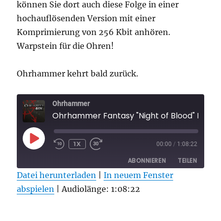
können Sie dort auch diese Folge in einer
hochauflösenden Version mit einer
Komprimierung von 256 Kbit anhören.
Warpstein für die Ohren!
Ohrhammer kehrt bald zurück.
Ohrhammer
Ohrhammer Fantasy "Night of Blood" Folge 
PLAY
1X
00:00
/
1:08:22
EPISODE
ABONNIEREN
TEILEN
Datei herunterladen
|
In neuem Fenster
abspielen
TEILEN
|
Audiolänge: 1:08:22
RSS FEED
LINK