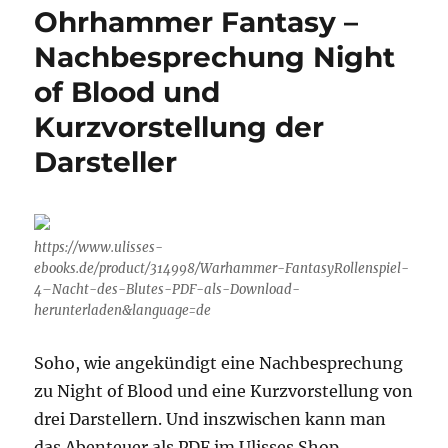
„Übersreik“
Ohrhammer Fantasy –
Folge
1
Nachbesprechung Night
of Blood und
Kurzvorstellung der
Darsteller
https://www.ulisses-
ebooks.de/product/314998/Warhammer-FantasyRollenspiel-
4–Nacht-des-Blutes-PDF-als-Download-
herunterladen&language=de
Soho, wie angekündigt eine Nachbesprechung
zu Night of Blood und eine Kurzvorstellung von
drei Darstellern. Und inszwischen kann man
das Abenteuer als PDF im Ulisses Shop