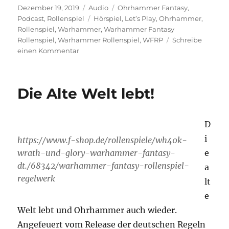
Veröffentlicht
Format
Kategorien
EMBED
Dezember 19, 2019
Audio
Ohrhammer Fantasy
,
am
Schlagwörter
Podcast
,
Rollenspiel
Hörspiel
,
Let’s Play
,
Ohrhammer
,
Rollenspiel
,
Warhammer
,
Warhammer Fantasy
Rollenspiel
,
Warhammer Rollenspiel
,
WFRP
Schreibe
zu
einen Kommentar
Ohrhammer
Fantasy
„Night
Die Alte Welt lebt!
of
Blood“
Folge
D
1
i
https://www.f-shop.de/rollenspiele/wh40k-
wrath-und-glory-warhammer-fantasy-
e
dt./68342/warhammer-fantasy-rollenspiel-
a
regelwerk
lt
e
Welt lebt und Ohrhammer auch wieder.
Angefeuert vom Release der deutschen Regeln