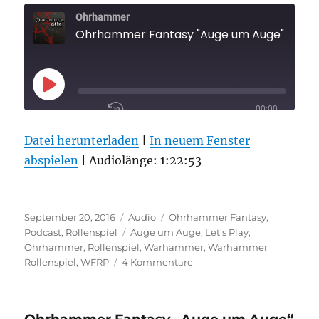
Ohrhammer
Ohrhammer Fantasy "Auge um Auge" Folge 5 Finale
PLAY
00:00
EPISODE
/
1X
1:22:53
Datei herunterladen
|
In neuem Fenster
abspielen
|
Audiolänge: 1:22:53
TEILEN
RSS FEED
Veröffentlicht
Format
Kategorien
September 20, 2016
Audio
Ohrhammer Fantasy
,
ABONNIEREN
am
Schlagwörter
Podcast
,
Rollenspiel
Auge um Auge
,
Let’s Play
,
TEILEN
LINK
Ohrhammer
,
Rollenspiel
,
Warhammer
,
Warhammer
zu
Rollenspiel
,
WFRP
4 Kommentare
Ohrhammer
EMBED
Fantasy
„Auge