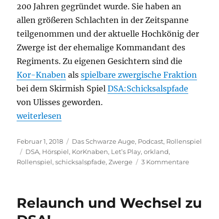
200 Jahren gegründet wurde. Sie haben an
allen größeren Schlachten in der Zeitspanne
teilgenommen und der aktuelle Hochkönig der
Zwerge ist der ehemalige Kommandant des
Regiments. Zu eigenen Gesichtern sind die
Kor-Knaben
als
spielbare zwergische Fraktion
bei dem Skirmish Spiel
DSA:Schicksalspfade
von Ulisses geworden.
„Wer sind die Kor Knaben, und was wird das hier g
weiterlesen
Veröffentlicht
Kategorien
Februar 1, 2018
Das Schwarze Auge
,
Podcast
,
Rollenspiel
am
Schlagwörter
DSA
,
Hörspiel
,
KorKnaben
,
Let’s Play
,
orkland
,
zu
Rollenspiel
,
schicksalspfade
,
Zwerge
3 Kommentare
Wer
sind
die
Relaunch und Wechsel zu
Kor
Knaben,