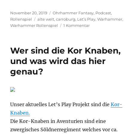
Veröffentlicht
Kategorien
November 20, 2019
Ohrhammer Fantasy
,
Podcast
,
am
Schlagwörter
Rollenspiel
alte welt
,
carroburg
,
Let’s Play
,
Warhammer
,
zu
Warhammer Rollenspiel
1 Kommentar
Die
Alte
Welt
Wer sind die Kor Knaben,
lebt!
und was wird das hier
genau?
Unser aktuelles Let’s Play Projekt sind die
Kor-
Knaben.
Die Kor-Knaben in Aventurien sind eine
zwergisches Söldnerregiment welches vor ca.