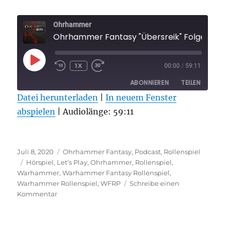
Ohrhammer
Ohrhammer Fantasy "Übersreik" Folge 1
PLAY
1X
00:00
/
59:11
EPISODE
ABONNIEREN
TEILEN
Datei herunterladen
|
In neuem Fenster
abspielen
TEILEN
|
Audiolänge: 59:11
RSS FEED
LINK
Veröffentlicht
Kategorien
EMBED
Juli 8, 2020
Ohrhammer Fantasy
,
Podcast
,
Rollenspiel
am
Schlagwörter
Hörspiel
,
Let’s Play
,
Ohrhammer
,
Rollenspiel
,
Warhammer
,
Warhammer Fantasy Rollenspiel
,
Warhammer Rollenspiel
,
WFRP
Schreibe einen
zu
Kommentar
Ohrhammer
Fantasy