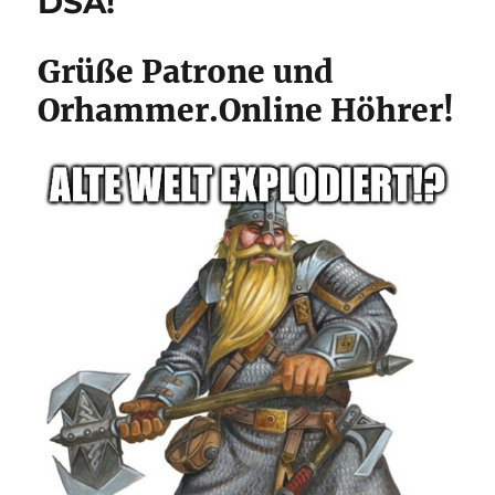
DSA!
und
was
wird
Grüße Patrone und
das
Orhammer.Online Höhrer!
hier
genau?