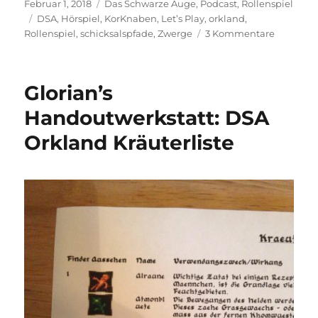
Veröffentlicht
Kategorien
Februar 1, 2018
Das Schwarze Auge
,
Podcast
,
Rollenspiel
am
Schlagwörter
DSA
,
Hörspiel
,
KorKnaben
,
Let’s Play
,
orkland
,
zu
Rollenspiel
,
schicksalspfade
,
Zwerge
3 Kommentare
Wer
sind
die
Glorian’s
Kor
Knaben,
Handoutwerkstatt: DSA
und
Orkland Kräuterliste
was
wird
das
hier
genau?