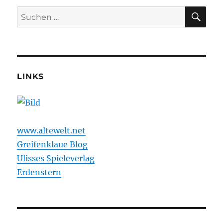
Kräuterliste
SU
Suchen
nach:
LINKS
www.altewelt.net
Greifenklaue Blog
Ulisses Spieleverlag
Erdenstern