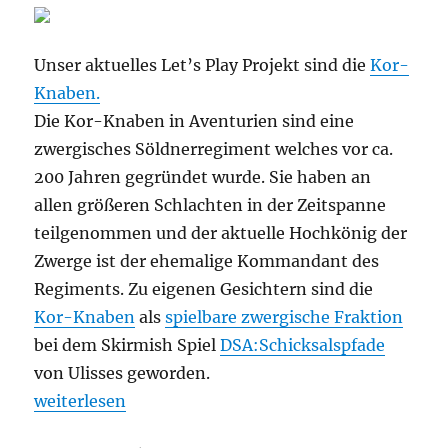
Unser aktuelles Let’s Play Projekt sind die
Kor-
Knaben.
Die Kor-Knaben in Aventurien sind eine
zwergisches Söldnerregiment welches vor ca.
200 Jahren gegründet wurde. Sie haben an
allen größeren Schlachten in der Zeitspanne
teilgenommen und der aktuelle Hochkönig der
Zwerge ist der ehemalige Kommandant des
Regiments. Zu eigenen Gesichtern sind die
Kor-Knaben
als
spielbare zwergische Fraktion
bei dem Skirmish Spiel
DSA:Schicksalspfade
von Ulisses geworden.
„Wer sind die Kor Knaben, und was wird das hier g
weiterlesen