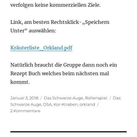
verfolgen keine kommerziellen Ziele.
Link, am besten Rechtsklick-„Speichern
Unter“ auswählen:
Kräuterliste_Orkland.pdf
Natürlich braucht die Gruppe dann noch ein
Rezept Buch welches beim nächsten mal
kommt.
Veröffentlicht
Kategorien
Schlagwört
Januar 3, 2018
Das Schwarze Auge
,
Rollenspiel
Das
am
Schwarze Auge
,
DSA
,
Kor-Knaben
,
orkland
zu
2 Kommentare
Glorian’s
Handoutwerkstatt:
DSA
Orkland