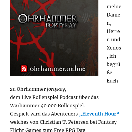
meine
Dame
n,
Herre
n und
Xenos
, ich
begrü
ße
Euch
zu Ohrhammer
fortykay,
dem Live Rollenspiel Podcast über das
Warhammer 40.000 Rollenspiel.
Gespielt wird das Abenteuers
„Eleventh Hour“
welches von Christian T. Petersen bei Fantasy
Flight Games zum Free RPG Day