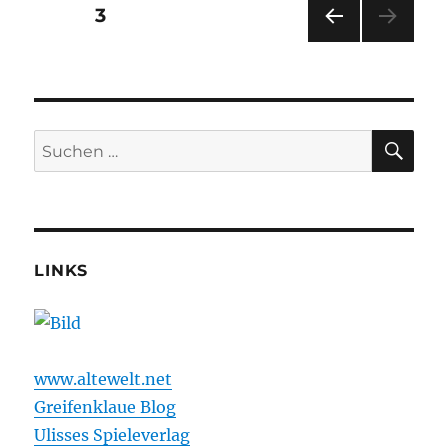
Hour
Seitennummerierung
SEITE
3
Folge
0
VOR
der
HERI
GE
Beiträge
SEIT
E
SU
Suchen
nach:
LINKS
www.altewelt.net
Greifenklaue Blog
Ulisses Spieleverlag