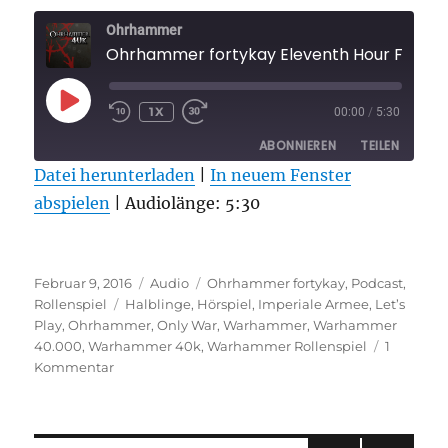
Ohrhammer
Ohrhammer fortykay Eleventh Hour Folge 
PLAY
1X
00:00
/
5:30
EPISODE
ABONNIEREN
TEILEN
Datei herunterladen
|
In neuem Fenster
abspielen
TEILEN
|
Audiolänge: 5:30
RSS FEED
LINK
Veröffentlicht
Format
Kategorien
EMBED
Februar 9, 2016
Audio
Ohrhammer fortykay
,
Podcast
,
am
Schlagwörter
Rollenspiel
Halblinge
,
Hörspiel
,
Imperiale Armee
,
Let’s
Play
,
Ohrhammer
,
Only War
,
Warhammer
,
Warhammer
40.000
,
Warhammer 40k
,
Warhammer Rollenspiel
1
zu
Kommentar
Ohrhammer
fortykay
Eleventh