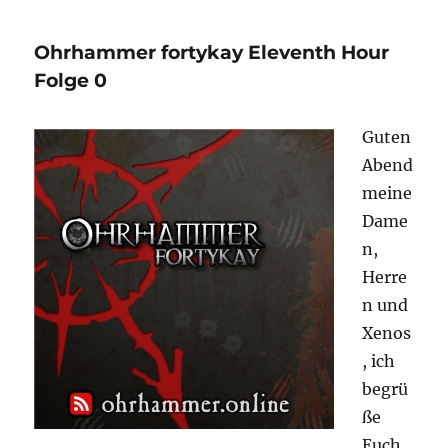
fortykay
Eleventh
Ohrhammer fortykay Eleventh Hour
Hour
Folge
Folge 0
1
Guten
Abend
meine
Dame
n,
Herre
n und
Xenos
, ich
begrü
ße
Euch