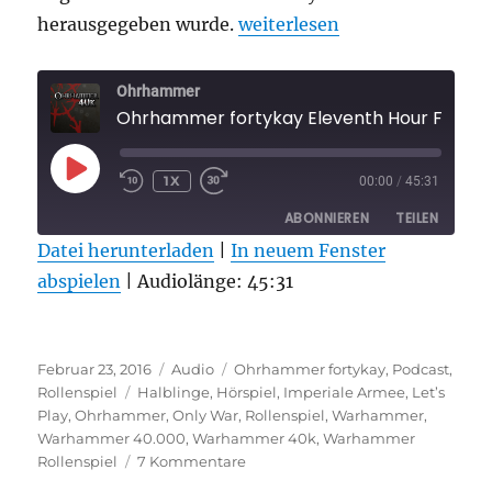
„Ohrhammer fortykay Eleven
herausgegeben wurde.
weiterlesen
Ohrhammer
Ohrhammer fortykay Eleventh Hour Folge 1
PLAY
1X
00:00
/
45:31
EPISODE
ABONNIEREN
TEILEN
Datei herunterladen
|
In neuem Fenster
abspielen
TEILEN
|
Audiolänge: 45:31
RSS FEED
LINK
Veröffentlicht
Format
Kategorien
EMBED
Februar 23, 2016
Audio
Ohrhammer fortykay
,
Podcast
,
am
Schlagwörter
Rollenspiel
Halblinge
,
Hörspiel
,
Imperiale Armee
,
Let’s
Play
,
Ohrhammer
,
Only War
,
Rollenspiel
,
Warhammer
,
Warhammer 40.000
,
Warhammer 40k
,
Warhammer
zu
Rollenspiel
7 Kommentare
Ohrhammer