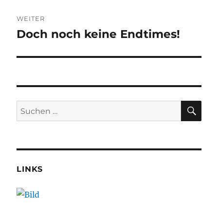
WEITER
Doch noch keine Endtimes!
Nächster
Beitrag:
SU
Suchen
nach:
LINKS