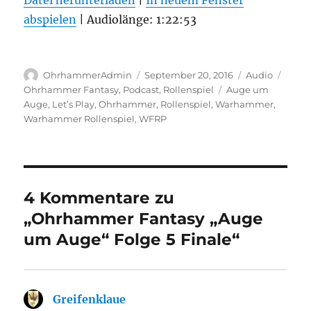
Datei herunterladen
|
In neuem Fenster
abspielen
TEILEN
|
Audiolänge: 1:22:53
RSS FEED
LINK
Autor
Veröffentlicht
Format
Kateg
EMBED
OhrhammerAdmin
September 20, 2016
Audio
am
Schlagwörter
Ohrhammer Fantasy
,
Podcast
,
Rollenspiel
Auge um
Auge
,
Let’s Play
,
Ohrhammer
,
Rollenspiel
,
Warhammer
,
Warhammer Rollenspiel
,
WFRP
4 Kommentare zu
„Ohrhammer Fantasy „Auge
um Auge“ Folge 5 Finale“
Greifenklaue
sagt: