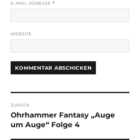
E-MAIL-ADRESSE
*
WEBSITE
Beitragsnavigation
ZURÜCK
Ohrhammer Fantasy „Auge
Vorheriger
Beitrag:
um Auge“ Folge 4