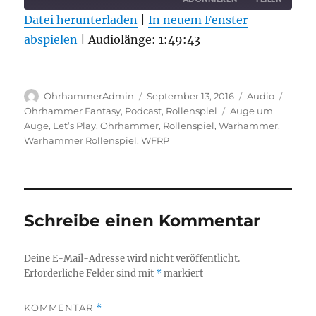
Datei herunterladen
|
In neuem Fenster
abspielen
TEILEN
|
Audiolänge: 1:49:43
RSS FEED
LINK
Autor
Veröffentlicht
Format
Kateg
EMBED
OhrhammerAdmin
September 13, 2016
Audio
am
Schlagwörter
Ohrhammer Fantasy
,
Podcast
,
Rollenspiel
Auge um
Auge
,
Let’s Play
,
Ohrhammer
,
Rollenspiel
,
Warhammer
,
Warhammer Rollenspiel
,
WFRP
Schreibe einen Kommentar
Deine E-Mail-Adresse wird nicht veröffentlicht.
Erforderliche Felder sind mit
*
markiert
KOMMENTAR
*