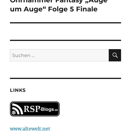
Ohrhammer Fantasy „Auge
Beitrag:
um Auge“ Folge 5 Finale
SU
Suchen
nach:
LINKS
www.altewelt.net