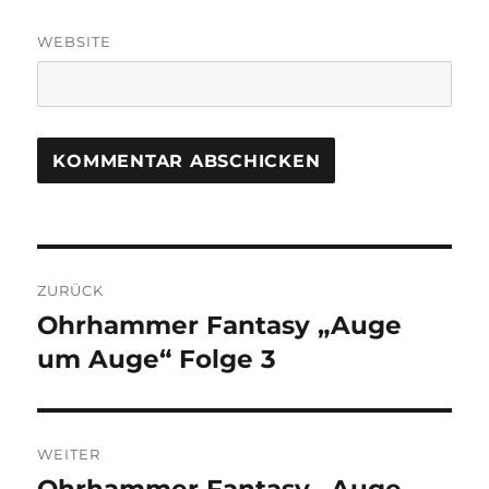
WEBSITE
Beitragsnavigation
ZURÜCK
Ohrhammer Fantasy „Auge
Vorheriger
Beitrag:
um Auge“ Folge 3
WEITER
Nächster