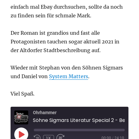
einfach mal Ebay durchsuchen, sollte da noch
zu finden sein für schmale Mark.
Der Roman ist grandios und fast alle
Protagonisten tauchen sogar aktuell 2021 in
der Altdorfer Stadtbeschreibung auf.
Wieder mit Stephan von den Söhnen Sigmars
und Daniel von
System Matters
.
Viel Spaß.
Ohrhammer
Söhne Sigmars Literatur Special 2 - B
PLAY
1X
00:00
/
24:10