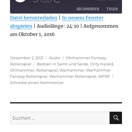
EPISODE
ABONNIEREN
TEILEN
Datei herunterladen
|
In neuem Fenster
abspielen
TEILEN
|
Audiolänge: 24:10
|
Aufgenommen
RSS FEED
am Oktober 1, 2016
LINK
EMBED
Veröffentlicht
Format
Kategorien
Dezember 2, 2021
Audio
Ohrhammer Fantasy
,
am
Schlagwörter
Rollenspiel
Bestien in Samt und Seide
,
Dirty Harald
,
Ohrhammer
,
Rollenspiel
,
Warhammer
,
Warhammer
Fantasy Rollenspiel
,
Warhammer Rollenspiel
,
WFRP
zu
Schreibe einen Kommentar
Söhne
Sigmars
Literatur
Special
2
SU
Suchen
–
nach:
Bestien
in