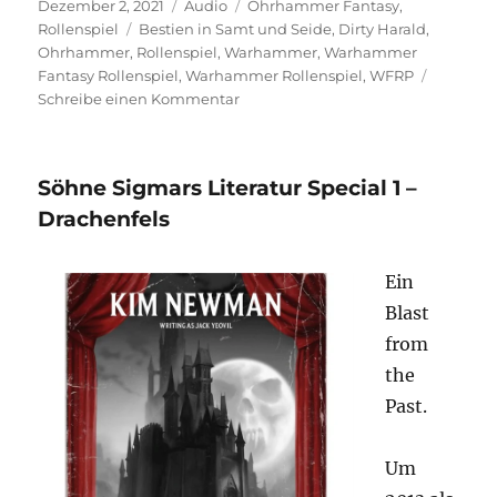
Veröffentlicht
Format
Kategorien
Dezember 2, 2021
Audio
Ohrhammer Fantasy
,
am
Schlagwörter
Rollenspiel
Bestien in Samt und Seide
,
Dirty Harald
,
Ohrhammer
,
Rollenspiel
,
Warhammer
,
Warhammer
Fantasy Rollenspiel
,
Warhammer Rollenspiel
,
WFRP
zu
Schreibe einen Kommentar
Söhne
Sigmars
Literatur
Söhne Sigmars Literatur Special 1 –
Special
2
Drachenfels
–
Bestien
Ein
in
Samt
Blast
und
from
Seide
the
Past.
Um