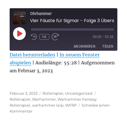
Ohrhammer
Vier Fäuste für Sigmar - Folge 3 Übersicht aller Warhammer Cons in 2023
PLAY
1X
00:00
/
55:28
EPISODE
ABONNIEREN
TEILEN
Datei herunterladen
|
In neuem Fenster
abspielen
TEILEN
|
Audiolänge: 55:28
|
Aufgenommen
RSS FEED
am Februar 3, 2023
LINK
EMBED
Veröffentlicht
Kategorien
Schlagwörter
Februar 3, 2023
Rollenspiel
,
Uncategorized
am
Rollenspiel
,
Warhammer
,
Warhammer Fantasy
Rollenspiel
,
warhammer larp
,
WFRP
Schreibe einen
zu
Kommentar
Vier
Fäuste