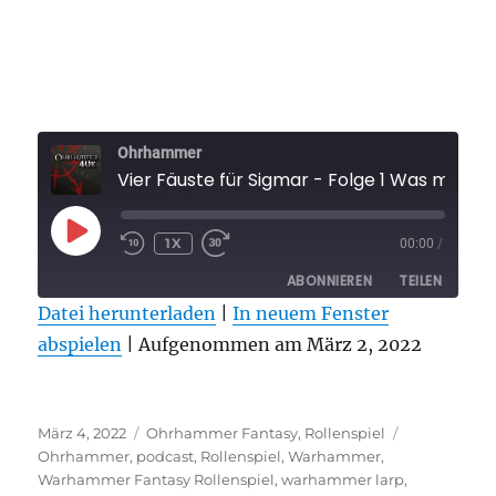
Ohrhammer
Vier Fäuste für Sigmar - Folge 1
PLAY
1X
00:00
/
EPISODE
ABONNIEREN
TEILEN
Datei herunterladen
|
In neuem Fenster
abspielen
TEILEN
|
Aufgenommen am März 2, 2022
RSS FEED
LINK
Veröffentlicht
Kategorien
Schlagwörte
EMBED
März 4, 2022
Ohrhammer Fantasy
,
Rollenspiel
am
Ohrhammer
,
podcast
,
Rollenspiel
,
Warhammer
,
Warhammer Fantasy Rollenspiel
,
warhammer larp
,