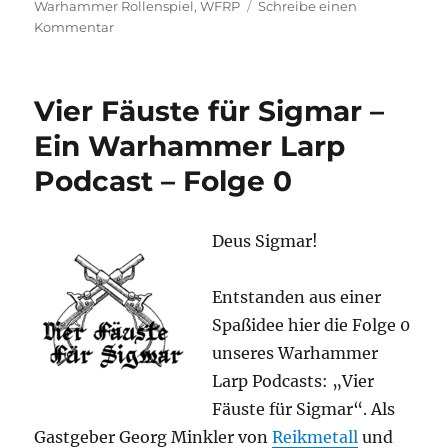
Warhammer Rollenspiel
,
WFRP
Schreibe einen
zu
Kommentar
Vier
Fäuste
für
Vier Fäuste für Sigmar –
Sigmar
–
Ein Warhammer Larp
Folge
Podcast – Folge 0
1
Was
macht
das
Deus Sigmar!
Warhammer
Larp
Entstanden aus einer
aus
Spaßidee hier die Folge 0
unseres Warhammer
Larp Podcasts: „Vier
Fäuste für Sigmar“. Als
Gastgeber Georg Minkler von
Reikmetall
und