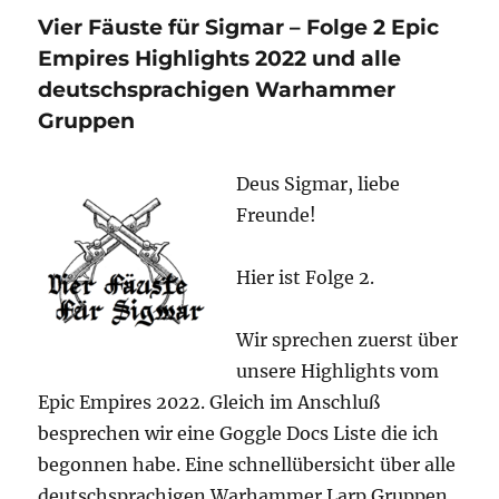
für
Vier Fäuste für Sigmar – Folge 2 Epic
Sigmar
–
Empires Highlights 2022 und alle
Folge
deutschsprachigen Warhammer
3
Gruppen
Übersicht
aller
Warhammer
Deus Sigmar, liebe
Cons
Freunde!
in
2023
Hier ist Folge 2.
Wir sprechen zuerst über
unsere Highlights vom
Epic Empires 2022. Gleich im Anschluß
besprechen wir eine Goggle Docs Liste die ich
begonnen habe. Eine schnellübersicht über alle
deutschsprachigen Warhammer Larp Gruppen