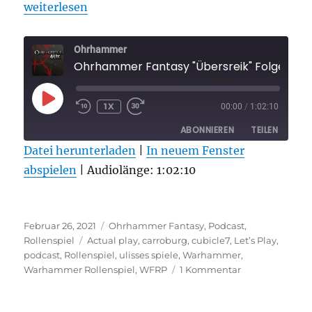
„Ohrhammer Fantasy „Übersreik“ Folge 6“
weiterlesen
Ohrhammer
Ohrhammer Fantasy "Übersreik" Folge 6
PLAY
1X
00:00
/
1:02:10
EPISODE
ABONNIEREN
TEILEN
Datei herunterladen
|
In neuem Fenster
abspielen
TEILEN
|
Audiolänge: 1:02:10
RSS FEED
LINK
Veröffentlicht
Kategorien
EMBED
Februar 26, 2021
Ohrhammer Fantasy
,
Podcast
,
am
Schlagwörter
Rollenspiel
Actual play
,
carroburg
,
cubicle7
,
Let’s Play
,
podcast
,
Rollenspiel
,
ulisses spiele
,
Warhammer
,
zu
Warhammer Rollenspiel
,
WFRP
1 Kommentar
Ohrhammer
Fantasy