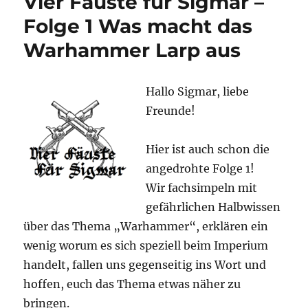
Vier Fäuste für Sigmar –
Sigmar
–
Folge 1 Was macht das
Folge
Warhammer Larp aus
2
Epic
Empires
Highlights
Hallo Sigmar, liebe
2022
Freunde!
und
alle
deutschsprachigen
Hier ist auch schon die
Warhammer
angedrohte Folge 1!
Gruppen
Wir fachsimpeln mit
gefährlichen Halbwissen
über das Thema „Warhammer“, erklären ein
wenig worum es sich speziell beim Imperium
handelt, fallen uns gegenseitig ins Wort und
hoffen, euch das Thema etwas näher zu
bringen.