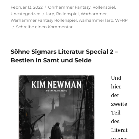
Veröffentlicht
Kategorien
EMBED
Februar 13, 2022
Ohrhammer Fantasy
,
Rollenspiel
,
am
Schlagwörter
Uncategorized
larp
,
Rollenspiel
,
Warhammer
,
Warhammer Fantasy Rollenspiel
,
warhammer larp
,
WFRP
zu
Schreibe einen Kommentar
Vier
Fäuste
für
Söhne Sigmars Literatur Special 2 –
Sigmar
–
Bestien in Samt und Seide
Ein
Warhammer
Und
Larp
Podcast
hier
–
der
Folge
zweite
0
Teil
des
Literat
urspec