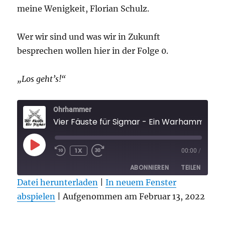
meine Wenigkeit, Florian Schulz.
Wer wir sind und was wir in Zukunft
besprechen wollen hier in der Folge 0.
„Los geht’s!“
Ohrhammer
Vier Fäuste für S
PLAY
1X
00:00
/
EPISODE
ABONNIEREN
TEILEN
Datei herunterladen
|
In neuem Fenster
abspielen
TEILEN
|
Aufgenommen am Februar 13, 2022
RSS FEED
LINK