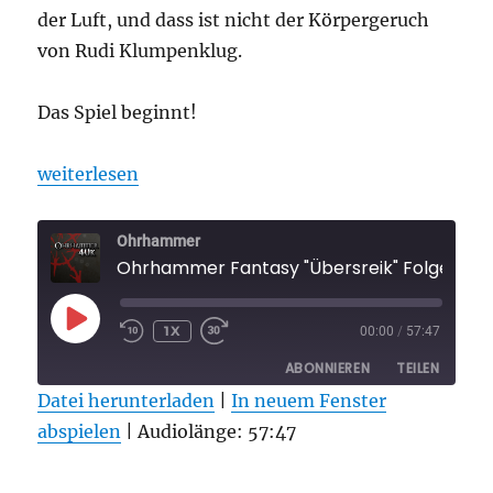
der Luft, und dass ist nicht der Körpergeruch
von Rudi Klumpenklug.
Das Spiel beginnt!
„Ohrhammer Fantasy „Übersreik“ Folge 5“
weiterlesen
Ohrhammer
Ohrhammer Fantasy "Übersreik" Folge 5
PLAY
1X
00:00
/
57:47
EPISODE
ABONNIEREN
TEILEN
Datei herunterladen
|
In neuem Fenster
abspielen
TEILEN
|
Audiolänge: 57:47
RSS FEED
LINK