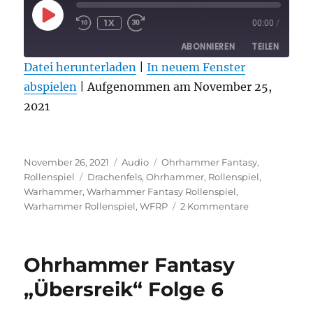
PLAY
1X
00:00
/
EPISODE
ABONNIEREN
TEILEN
Datei herunterladen
|
In neuem Fenster
abspielen
TEILEN
|
Aufgenommen am November 25,
RSS FEED
2021
LINK
EMBED
Veröffentlicht
Format
Kategorien
November 26, 2021
Audio
Ohrhammer Fantasy
,
am
Schlagwörter
Rollenspiel
Drachenfels
,
Ohrhammer
,
Rollenspiel
,
Warhammer
,
Warhammer Fantasy Rollenspiel
,
zu
Warhammer Rollenspiel
,
WFRP
2 Kommentare
Söhne
Sigmars
Literatur
Ohrhammer Fantasy
Special
1
„Übersreik“ Folge 6
–
Drachenfels