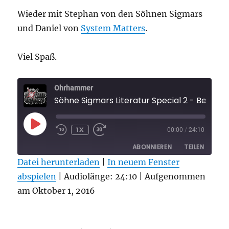
Wieder mit Stephan von den Söhnen Sigmars
und Daniel von
System Matters
.
Viel Spaß.
Ohrhammer
Söhne Sigmars Literatur Special 2 - B
PLAY
1X
00:00
/
24:10
EPISODE
ABONNIEREN
TEILEN
Datei herunterladen
|
In neuem Fenster
abspielen
TEILEN
|
Audiolänge: 24:10
|
Aufgenommen
RSS FEED
am Oktober 1, 2016
LINK
EMBED