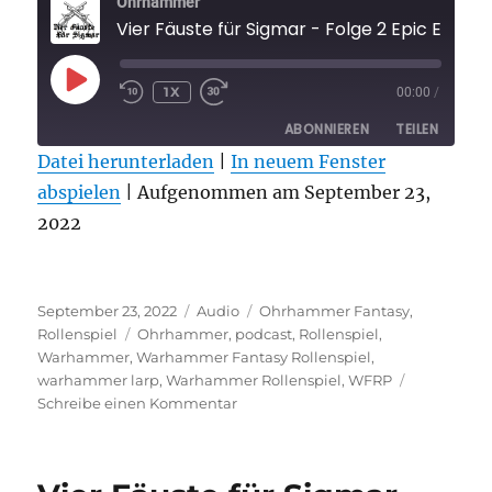
Ohrhammer
Vier Fäuste für Sigmar - Folge 2 Epic Empires Highlights 2022 und alle deutschsprachigen Warhammer G
PLAY
1X
00:00
/
EPISODE
ABONNIEREN
TEILEN
Datei herunterladen
|
In neuem Fenster
abspielen
TEILEN
|
Aufgenommen am September 23,
RSS FEED
2022
LINK
EMBED
Veröffentlicht
Format
Kategorien
September 23, 2022
Audio
Ohrhammer Fantasy
,
am
Schlagwörter
Rollenspiel
Ohrhammer
,
podcast
,
Rollenspiel
,
Warhammer
,
Warhammer Fantasy Rollenspiel
,
warhammer larp
,
Warhammer Rollenspiel
,
WFRP
zu
Schreibe einen Kommentar
Vier
Fäuste
für