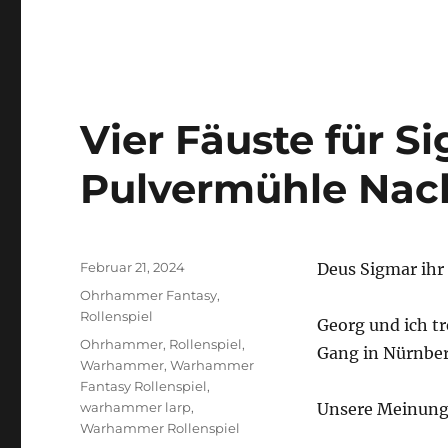
LINK
EMBED
Vier Fäuste für Si
Pulvermühle Nac
Veröffentlicht
Februar 21, 2024
Deus Sigmar ihr
am
Kategorien
Ohrhammer Fantasy
,
Rollenspiel
Georg und ich t
Schlagwörter
Ohrhammer
,
Rollenspiel
,
Gang in Nürnber
Warhammer
,
Warhammer
Fantasy Rollenspiel
,
warhammer larp
,
Unsere Meinung 
Warhammer Rollenspiel