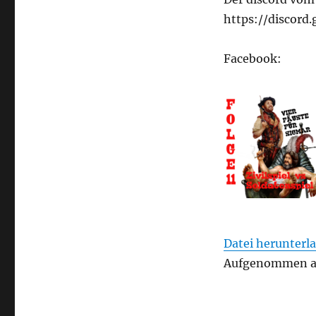
–
Folge
https://discor
11
–
Facebook:
Zivilspiel
vs
Soldatenspiel
Datei herunterl
Aufgenommen am