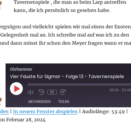
Tavernenspiele , die man so beim Larp antreffen
kann, die ich persönlich so gesehen habe.
rgnügen und vielleicht spielen wir mal einen der Exoten
i Gelegenheit mal an. Ich schreibe mal auf was ich zu den
nd dann müsst ihr schon den Meyer fragen wann er ma
Ohrhammer
Vier Fäuste für Sigmar - Folge 13 - Tavernenspiele
PLAY
00:00
/
53:49
1X
EPISODE
ABONNIEREN
TEILEN
aden
|
In neuem Fenster abspielen
|
Audiolänge: 53:49
|
 Februar 28, 2024