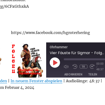
d.gg/6CFxGthxkA
https://www.facebook.com/hgroterhering
Ohrhammer
Vier Fäuste für Sigmar - Folge 11 - Zivilspiel vs Soldatenspiel
PLAY
00:00
1X
/
EPISODE
48:37
ABONNIEREN
TEILEN
aden
|
In neuem Fenster abspielen
|
Audiolänge: 48:37
|
TEILEN
 Februar 4, 2024
RSS FEED
LINK