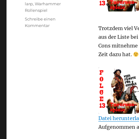
larp
,
Warhammer
Rollenspiel
Schreibe einen
zu
Kommentar
Trotzdem viel Ve
Vier
aus der Liste be
Fäuste
für
Cons mitnehme u
Sigmar
Zeit dazu hat.
–
Folge
13
–
Tavernenspiele
Datei herunterl
TEILEN
Aufgenommen am
RSS FEED