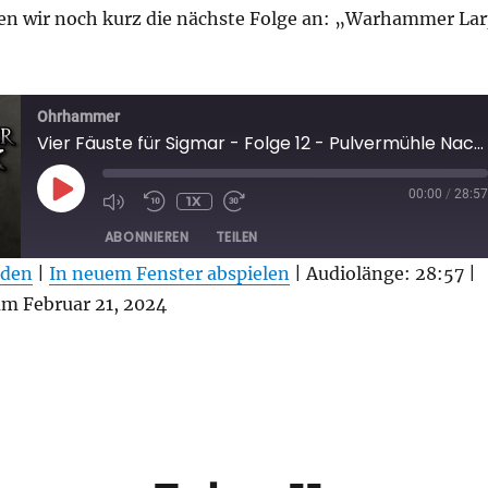
n wir noch kurz die nächste Folge an: „Warhammer La
“
Ohrhammer
Vier Fäuste für Sigmar - Folge 12 - Pulvermühle Nachgetreten
PLAY
00:00
/
28:57
1X
EPISODE
ABONNIEREN
TEILEN
aden
|
In neuem Fenster abspielen
|
Audiolänge: 28:57
|
 Februar 21, 2024