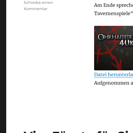
Schreibe einen
Am Ende spreche
zu
Kommentar
Tavernenspiele
Vier
Fäuste
für
Sigmar
–
Folge
12
–
Pulvermühle
Nachgetreten
Datei herunterl
TEILEN
Aufgenommen am
RSS FEED
LINK
EMBED