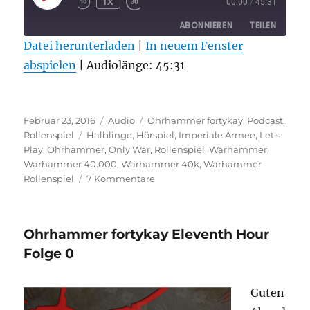
1X
00:00
/
45:31
EPISODE
ABONNIEREN
TEILEN
Datei herunterladen
|
In neuem Fenster
abspielen
TEILEN
|
Audiolänge: 45:31
RSS FEED
LINK
Veröffentlicht
Format
Kategorien
EMBED
Februar 23, 2016
Audio
Ohrhammer fortykay
,
Podcast
,
am
Schlagwörter
Rollenspiel
Halblinge
,
Hörspiel
,
Imperiale Armee
,
Let’s
Play
,
Ohrhammer
,
Only War
,
Rollenspiel
,
Warhammer
,
Warhammer 40.000
,
Warhammer 40k
,
Warhammer
zu
Rollenspiel
7 Kommentare
Ohrhammer
fortykay
Eleventh
Ohrhammer fortykay Eleventh Hour
Hour
Folge
Folge 0
1
Guten