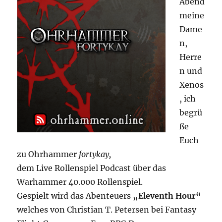
Abend
meine
Dame
n,
Herre
n und
Xenos
, ich
begrü
ße
Euch
zu Ohrhammer
fortykay,
dem Live Rollenspiel Podcast über das
Warhammer 40.000 Rollenspiel.
Gespielt wird das Abenteuers
„Eleventh Hour“
welches von Christian T. Petersen bei Fantasy