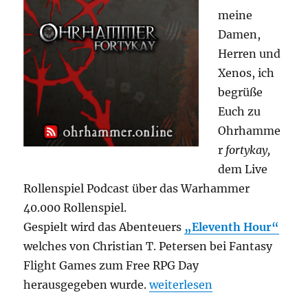
meine
Damen,
Herren und
Xenos, ich
begrüße
Euch zu
Ohrhamme
r
fortykay,
dem Live
Rollenspiel Podcast über das Warhammer
40.000 Rollenspiel.
Gespielt wird das Abenteuers
„Eleventh Hour“
welches von Christian T. Petersen bei Fantasy
Flight Games zum Free RPG Day
„Ohrhammer fortykay Eleven
herausgegeben wurde.
weiterlesen