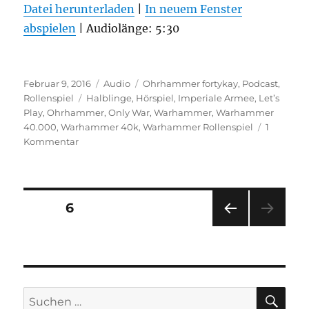
Datei herunterladen
|
In neuem Fenster
abspielen
TEILEN
|
Audiolänge: 5:30
RSS FEED
LINK
Veröffentlicht
Format
Kategorien
EMBED
Februar 9, 2016
Audio
Ohrhammer fortykay
,
Podcast
,
am
Schlagwörter
Rollenspiel
Halblinge
,
Hörspiel
,
Imperiale Armee
,
Let’s
Play
,
Ohrhammer
,
Only War
,
Warhammer
,
Warhammer
40.000
,
Warhammer 40k
,
Warhammer Rollenspiel
1
zu
Kommentar
Ohrhammer
fortykay
Eleventh
Hour
Seitennummerierung
SEITE
6
Folge
0
VOR
der
HERI
GE
Beiträge
SEIT
E
SU
Suchen