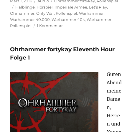
Veröffentlicht
Format
Kategorien
EMBED
März 1, 2016
Audio
Ohrhammer fortykay
,
Rollenspiel
am
Schlagwörter
Halblinge
,
Hörspiel
,
Imperiale Armee
,
Let’s Play
,
Ohrhammer
,
Only War
,
Rollenspiel
,
Warhammer
,
Warhammer 40.000
,
Warhammer 40k
,
Warhammer
zu
Rollenspiel
1 Kommentar
Ohrhammer
fortykay
Eleventh
Ohrhammer fortykay Eleventh Hour
Hour
Folge
Folge 1
2
Guten
Abend
meine
Dame
n,
Herre
n und