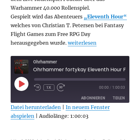
Warhammer 40.000 Rollenspiel.
Gespielt wird das Abenteuers
„Eleventh Hour“
welches von Christian T. Petersen bei Fantasy
Flight Games zum Free RPG Day
„Ohrhammer fortykay Eleven
herausgegeben wurde.
weiterlesen
Ohrhammer
Ohrhammer fortykay Eleventh Hour Folge 
PLAY
1X
00:00
/
1:00:03
EPISODE
ABONNIEREN
TEILEN
Datei herunterladen
|
In neuem Fenster
abspielen
TEILEN
|
Audiolänge: 1:00:03
RSS FEED
LINK