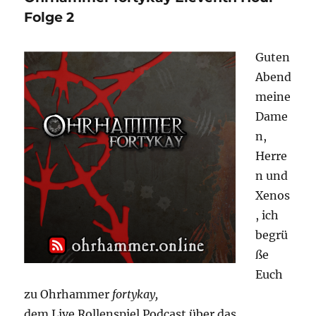
Folge
Folge 2
3
Guten
Abend
meine
Dame
n,
Herre
n und
Xenos
, ich
begrü
ße
Euch
zu Ohrhammer
fortykay,
dem Live Rollenspiel Podcast über das