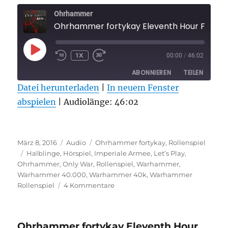
Ohrhammer
Ohrhammer fortykay Eleventh Hour Folge 
PLAY
1X
00:00
/
46:02
EPISODE
ABONNIEREN
TEILEN
Datei herunterladen
|
In neuem Fenster
abspielen
TEILEN
|
Audiolänge: 46:02
RSS FEED
LINK
Veröffentlicht
Format
Kategorien
EMBED
März 8, 2016
Audio
Ohrhammer fortykay
,
Rollenspiel
am
Schlagwörter
Halblinge
,
Hörspiel
,
Imperiale Armee
,
Let’s Play
,
Ohrhammer
,
Only War
,
Rollenspiel
,
Warhammer
,
Warhammer 40.000
,
Warhammer 40k
,
Warhammer
zu
Rollenspiel
4 Kommentare
Ohrhammer
fortykay
Eleventh
Ohrhammer fortykay Eleventh Hour
Hour