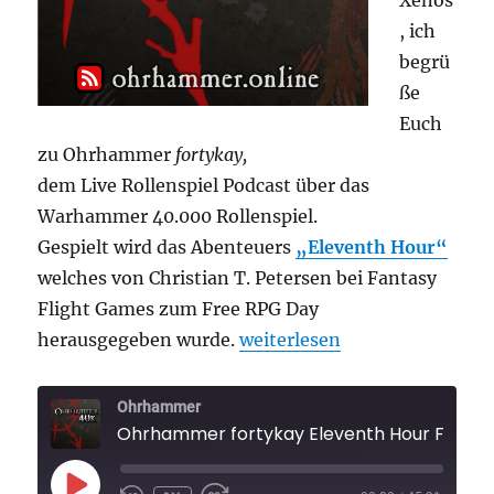
Xenos
, ich
begrü
ße
Euch
zu Ohrhammer
fortykay,
dem Live Rollenspiel Podcast über das
Warhammer 40.000 Rollenspiel.
Gespielt wird das Abenteuers
„Eleventh Hour“
welches von Christian T. Petersen bei Fantasy
Flight Games zum Free RPG Day
„Ohrhammer fortykay Eleven
herausgegeben wurde.
weiterlesen
Ohrhammer
Ohrhammer fortykay Eleventh Hour Folge 1
PLAY