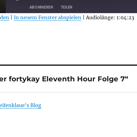
EPISODE
ABONNIEREN
TEILEN
aden
|
In neuem Fenster abspielen
|
Audiolänge: 1:04:23
 fortykay Eleventh Hour Folge 7“
eifenklaue's Blog