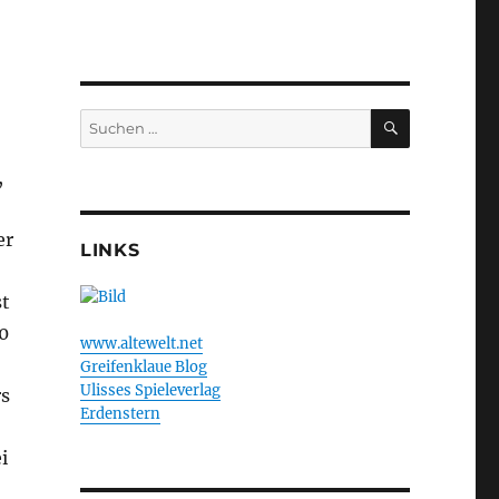
SUCHEN
Suchen
nach:
,
er
LINKS
st
0
www.altewelt.net
Greifenklaue Blog
Ulisses Spieleverlag
rs
Erdenstern
i