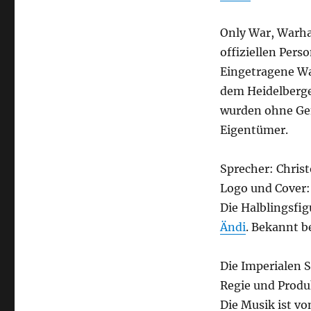
Only War, Warha
offiziellen Per
Eingetragene W
dem Heidelberger
wurden ohne Gen
Eigentümer.
Sprecher: Chri
Logo und Cover:
Die Halblingsfi
Ändi
. Bekannt b
Die Imperialen 
Regie und Produ
Die Musik ist v