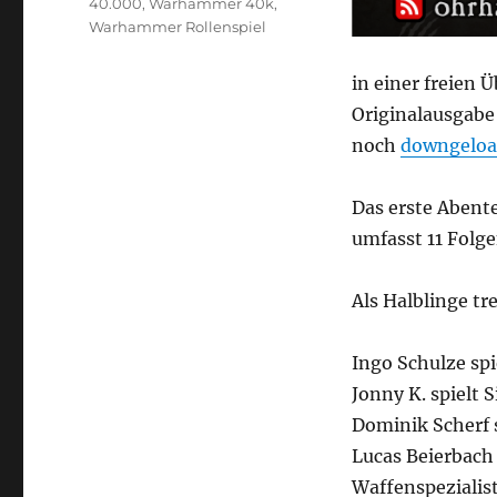
40.000
,
Warhammer 40k
,
Warhammer Rollenspiel
in einer freien 
Originalausgabe
noch
downgeloa
Das erste Abent
umfasst 11 Folge
Als Halblinge tr
Ingo Schulze spi
Jonny K. spielt 
Dominik Scherf 
Lucas Beierbach 
Waffenspezialis