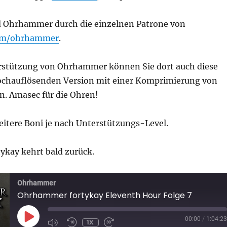
d Ohrhammer durch die einzelnen Patrone von
om/ohrhammer
.
rstützung von Ohrhammer können Sie dort auch diese
hochauflösenden Version mit einer Komprimierung von
n. Amasec für die Ohren!
eitere Boni je nach Unterstützungs-Level.
kay kehrt bald zurück.
Ohrhammer
Ohrhammer fortykay Eleventh Hour Folge 7
PLAY
00:00
/
1:04:23
1X