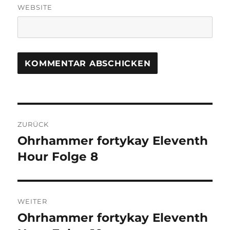
WEBSITE
Beitragsnavigation
ZURÜCK
Ohrhammer fortykay Eleventh
Vorheriger
Beitrag:
Hour Folge 8
WEITER
Ohrhammer fortykay Eleventh
Nächster