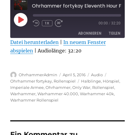
Ohrhammer fortykay Eleventh Hour Folge 
PLAY
1X
00:00
/
32:20
EPISODE
ABONNIEREN
TEILEN
Datei herunterladen
|
In neuem Fenster
abspielen
TEILEN
|
Audiolänge: 32:20
RSS FEED
LINK
Autor
Veröffentlicht
Format
Kategorien
EMBED
OhrhammerAdmin
April 5, 2016
Audio
am
Schlagwörter
Ohrhammer fortykay
,
Rollenspiel
Halblinge
,
Hörspiel
,
Imperiale Armee
,
Ohrhammer
,
Only War
,
Rollenspiel
,
Warhammer
,
Warhammer 40.000
,
Warhammer 40k
,
Warhammer Rollenspiel
Ein Kommentar zu