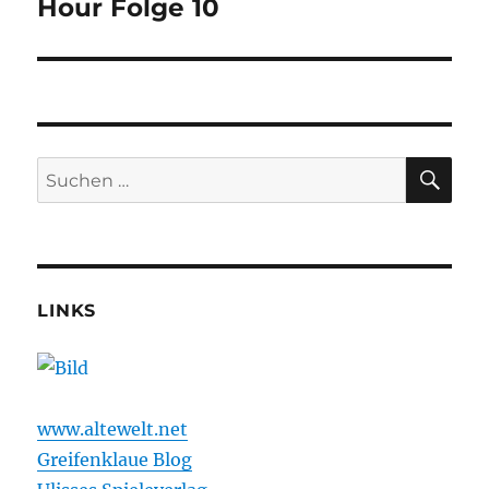
Beitrag:
Hour Folge 10
SU
Suchen
nach:
LINKS
www.altewelt.net
Greifenklaue Blog