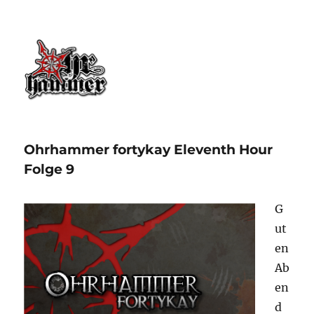
Ohrhammer.online
Ohrhammer fortykay Eleventh Hour
Folge 9
G
ut
en
Ab
en
d