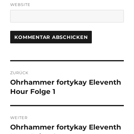
WEBSITE
Beitragsnavigation
ZURÜCK
Ohrhammer fortykay Eleventh
Vorheriger
Beitrag:
Hour Folge 1
WEITER
Ohrhammer fortykay Eleventh
Nächster