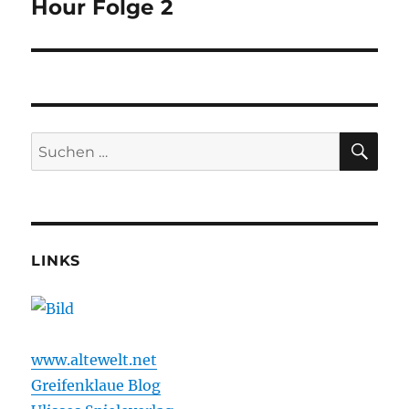
Beitrag:
Hour Folge 2
SU
Suchen
nach:
LINKS
www.altewelt.net
Greifenklaue Blog