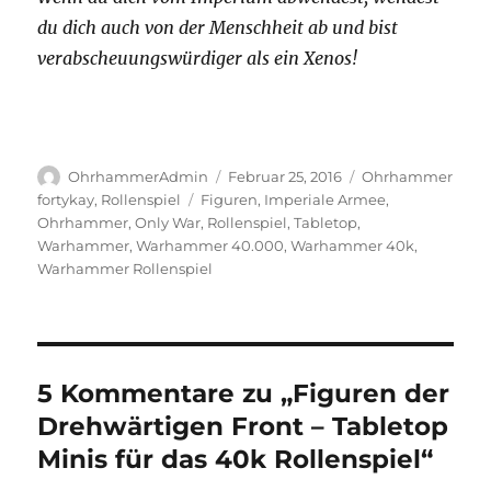
du dich auch von der Menschheit ab und bist
verabscheuungswürdiger als ein Xenos!
Autor
Veröffentlicht
Kategorien
OhrhammerAdmin
Februar 25, 2016
Ohrhammer
am
Schlagwörter
fortykay
,
Rollenspiel
Figuren
,
Imperiale Armee
,
Ohrhammer
,
Only War
,
Rollenspiel
,
Tabletop
,
Warhammer
,
Warhammer 40.000
,
Warhammer 40k
,
Warhammer Rollenspiel
5 Kommentare zu „Figuren der
Drehwärtigen Front – Tabletop
Minis für das 40k Rollenspiel“