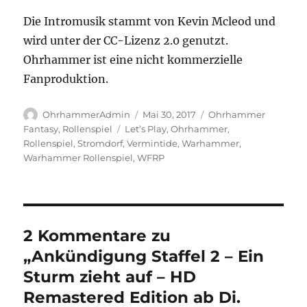
Die Intromusik stammt von Kevin Mcleod und
wird unter der CC-Lizenz 2.0 genutzt.
Ohrhammer ist eine nicht kommerzielle
Fanproduktion.
Autor
Veröffentlicht
Kategorien
OhrhammerAdmin
Mai 30, 2017
Ohrhammer
am
Schlagwörter
Fantasy
,
Rollenspiel
Let’s Play
,
Ohrhammer
,
Rollenspiel
,
Stromdorf
,
Vermintide
,
Warhammer
,
Warhammer Rollenspiel
,
WFRP
2 Kommentare zu
„Ankündigung Staffel 2 – Ein
Sturm zieht auf – HD
Remastered Edition ab Di.