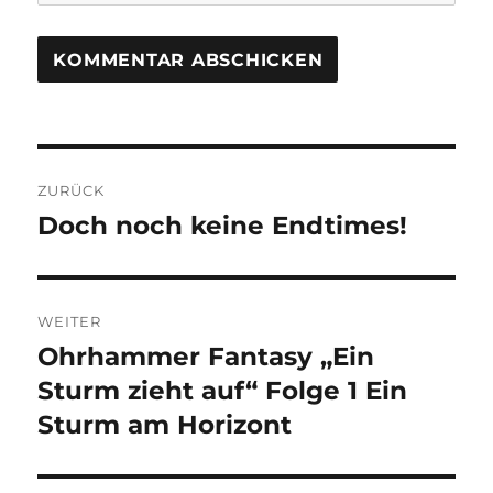
Beitragsnavigation
ZURÜCK
Doch noch keine Endtimes!
Vorheriger
Beitrag:
WEITER
Ohrhammer Fantasy „Ein
Nächster
Beitrag:
Sturm zieht auf“ Folge 1 Ein
Sturm am Horizont